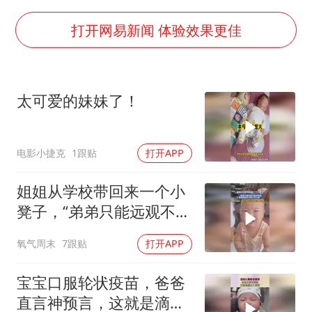
车企回归实体按键
台当局重金为“台独”织“皇帝新衣”
打开网易新闻 体验效果更佳
商场现钱学森巨幅海报 负责人回应
上半年国内手机销量TOP30出炉
太可爱的妹妹了！
购飞机票7分钟后退票被扣2022元
杭州全市有序停课
电影小捷克
1跟贴
打开APP
陈思诚零点晒照为佟丽娅庆生
乐享全民健身 共筑健康中国
姐姐从学校带回来一个小
凳子，“弟弟只能远观不能
近玩焉，看到姐姐走过来
氧气周末
7跟贴
打开APP
立马让座”
宝宝口服轮状疫苗，爸爸
直言神预言，这就是滴水