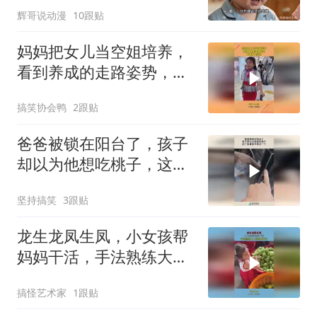
辉哥说动漫
10跟贴
妈妈把女儿当空姐培养，
看到养成的走路姿势，爸
爸悔不当初
搞笑协会鸭
2跟贴
爸爸被锁在阳台了，孩子
却以为他想吃桃子，这个
留着放羊再生一个！
坚持搞笑
3跟贴
龙生龙凤生凤，小女孩帮
妈妈干活，手法熟练大人
都自愧不如！
搞怪艺术家
1跟贴