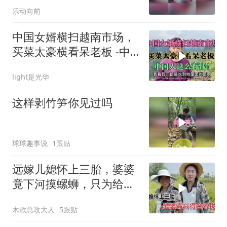
乐动向前
中国女婿横扫越南市场，
买菜太豪横看呆老板 -中
国人这么有钱!
light是光华
这样剥竹笋你见过吗
球球趣事说
1跟贴
远嫁儿媳怀上三胎，婆婆
竟下河摸螺蛳，只为给她
解馋
木歌总攻大人
5跟贴