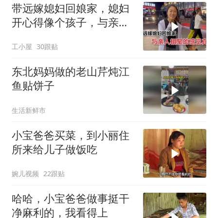
带远嫁媳妇回娘家，媳妇
开心得像个孩子，与亲人
相聚的感觉真好
工小屋
30跟贴
东北妈妈做的老山芹炖江
鱼贴饼子
生活新鲜市
小宝爸爸买菜，到小丽住
所来给儿子做饭吃
婉儿视频
22跟贴
哈哈，小宝爸爸做事挺干
净麻利的，我看得上