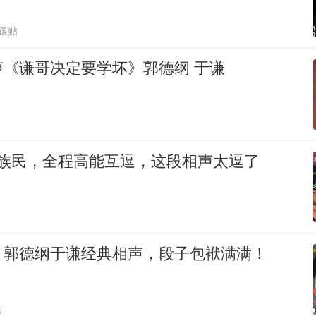
1跟贴
声《谦哥决定要学坏》郭德纲 于谦
 黄族民，全程高能互逗，这段相声太逗了
》郭德纲于谦经典相声，段子包袱满满！
贴