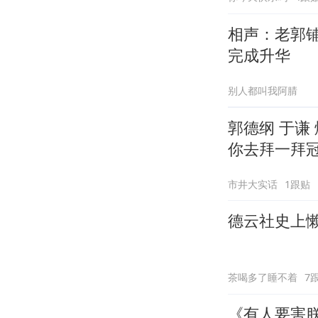
相声：老郭
完成升华
别人都叫我阿腈
郭德纲 于谦
你去拜一拜
市井大实话
1跟贴
德云社史上
茶喝多了睡不着
7
《有人要害