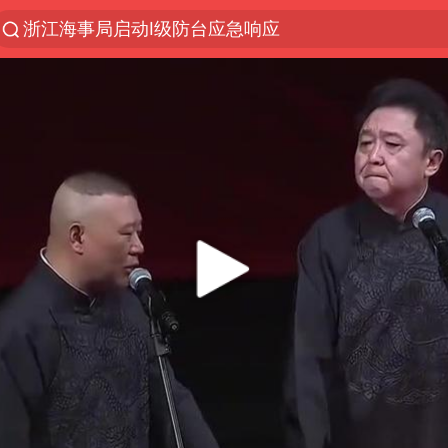
浙江海事局启动Ⅰ级防台应急响应
“电影+”如何激发千亿级消费新活力？
河南南阳低保户为何背上40万元贷款
泰国初中生饮弹自尽前开了26枪
预计“白海豚”明晚将在浙江舟山到福建福鼎一带沿海
用AI造出新病毒意味着什么
今年第二强台风将带来多大影响
美股创4月份以来最大单周涨幅
台风白海豚已进入24小时警戒线
台风白海豚登陆点缩圈
俄黑客称掌握北约直接参与袭俄证据