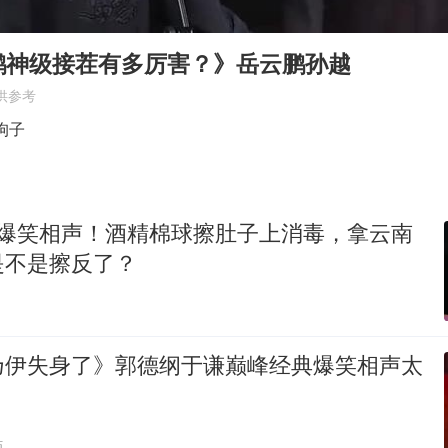
女子被狗舔脚确诊三级暴露 医生回应
光伏八巨头签署“不低于成本价”倡议
鹏神级接茬有多厉害？》岳云鹏孙越
泰国校园枪击事件已致8死30余伤
供参考
胡彦斌获《歌手2026》歌王
狗子
福建省泉州市委书记张毅恭接受纪律审查和监察调查
2名小孩玩手机低头幅度近乎折叠
 爆笑相声！酒精棉球擦肚子上消毒，拿云南
38岁演员求职万岁山NPC成功
是不是擦反了？
夯实基础开新局
乃伊失身了》郭德纲于谦巅峰经典爆笑相声太
贴