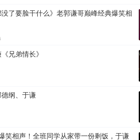
都没了要脸干什么》老郭谦哥巅峰经典爆笑相
贴
谦《兄弟情长》
郭德纲、于谦
 爆笑相声！全班同学从家带一份剩饭，于谦