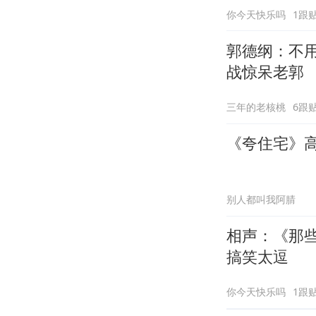
你今天快乐吗
1跟
郭德纲：不
战惊呆老郭
三年的老核桃
6跟
《夸住宅》
别人都叫我阿腈
相声：《那
搞笑太逗
你今天快乐吗
1跟