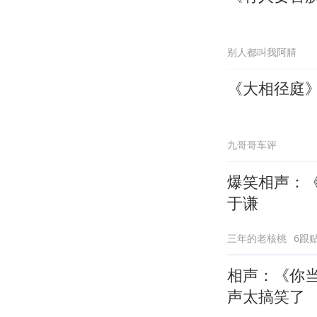
别人都叫我阿腈
《大相径庭
九哥哥车评
爆笑相声：
于谦
三年的老核桃
6跟
相声：《你
声太搞笑了