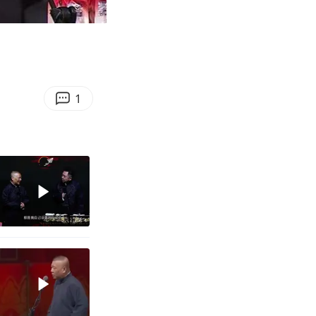
06:53
Enter
fullscreen
1