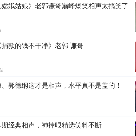
见嫦娥姑娘》老郭谦哥巅峰爆笑相声太搞笑了
贴
捐款的钱不干净》老郭 谦哥
贴
谦、郭德纲这才是相声，水平真不是盖的！
早期经典相声，神捧哏精选笑料不断