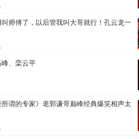
贴
用叫师傅了，以后管我叫大哥就行！孔云龙一
贴
高峰、栾云平
些所谓的专家》老郭谦哥巅峰经典爆笑相声太
贴