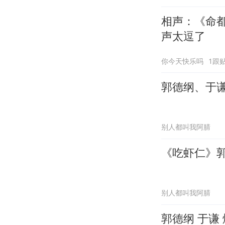
相声：《命
声太逗了
你今天快乐吗
1跟
郭德纲、于
别人都叫我阿腈
《吃虾仁》
别人都叫我阿腈
郭德纲 于谦