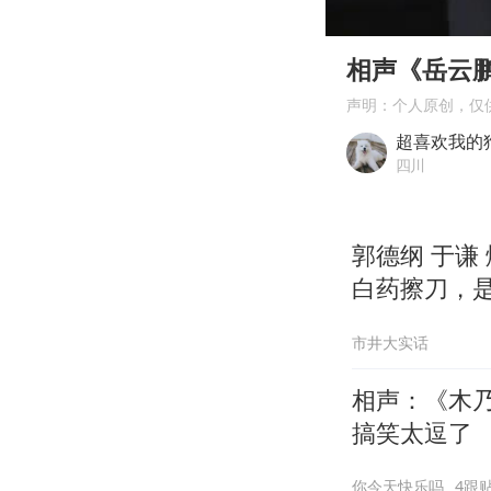
00:00
Play
相声《岳云
声明：个人原创，仅
超喜欢我的
四川
郭德纲 于谦
白药擦刀，
市井大实话
相声：《木
搞笑太逗了
你今天快乐吗
4跟