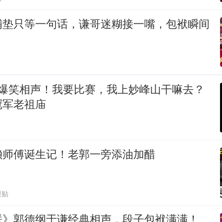
铺垫只等一句话，谦哥迷糊接一嘴，包袱瞬间
 爆笑相声！我要比赛，我上妙峰山干嘛去？
冠军老祖庙
懒师傅诞生记！老郭一旁添油加醋
跟贴
朕》郭德纲于谦经典相声，段子包袱满满！