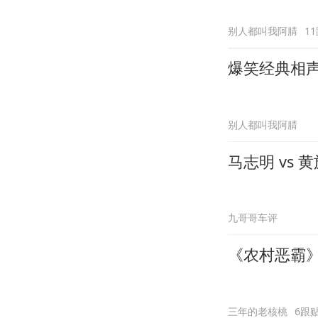
别人都叫我阿腈
1
爆笑经典相
别人都叫我阿腈
马志明 vs
九哥哥车评
《农村恶霸
三年的老核桃
6跟