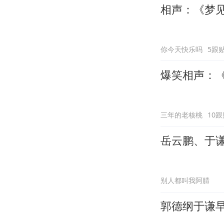
相声：《梦
你今天快乐吗
5跟
爆笑相声：《
三年的老核桃
10跟
岳云鹏、于
别人都叫我阿腈
郭德纲于谦