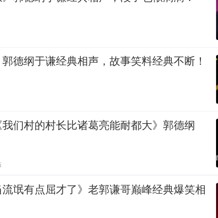
》郭德纲于谦经典相声，故事笑料经典不断！
《我们村的村长比诸葛亮能耐都大》郭德纲
贴
当流氓有点屈才了》老郭谦哥巅峰经典爆笑相