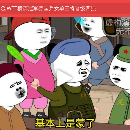
WTT横滨冠军赛国乒女单三将晋级四强
光影经济撬动暑期消费新蓝海
微信又有新功能，你可以“撤回”你的撤回了！
郑丽文：台湾从来没有“独立”过
央视新主播李秋莹孙亚鹏亮相
新疆优化调整景区内自驾服务费
情侣在平潭拍日出时坠崖致一死一伤
泰国初中生饮弹自尽前开了26枪
全民健身事业高质量发展
台当局重金为“台独”织“皇帝新衣”
几元成本的AI广告导致千万市值蒸发