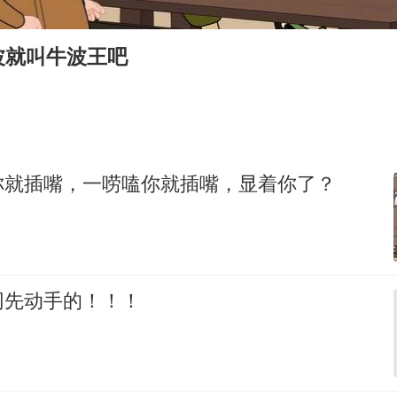
老挝国会主席赛宋蓬逝世
茅台部分直营店飞天茅台提价
波就叫牛波王吧
白海豚将正面袭击贯穿浙江
酒店回应车内过夜被收150元
黄金牛市回来了吗
酒店花洒现排泄物住客索赔遭拒
你就插嘴，一唠嗑你就插嘴，显着你了？
杭州全市有序停课
乐享全民健身 共筑健康中国
网先动手的！！！