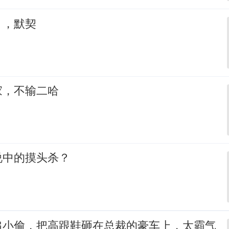
，，默契
家，不输二哈
说中的摸头杀？
追小偷，把高跟鞋砸在总裁的豪车上，太霸气