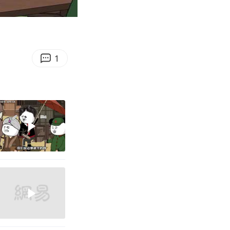
02:59
Enter
fullscreen
1