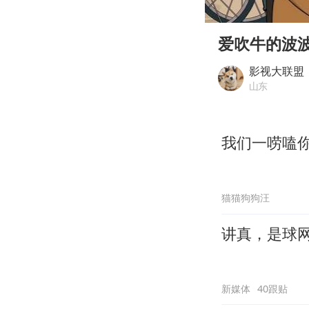
00:00
Play
爱吹牛的波
影视大联盟
山东
我们一唠嗑
猫猫狗狗汪
讲真，是球
新媒体
40跟贴