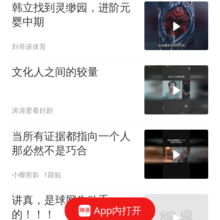
韩立找到灵缈园，进阶元
婴中期
刘哥谈体育
文化人之间的较量
涛涛爱看好剧
当所有证据都指向一个人
那必然不是巧合
小椰剪影
1跟贴
讲真，是球网先动手
App内打开
的！！！