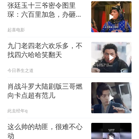
张廷玉十三爷密令图里
琛：六百里加急，办砸提
头来见
起喜电影
九门老四老六欢乐多，不
找四六哈哈笑翻天
今日养生之道
肖战斗罗大陆剧版三哥燃
向卡点超有范儿
此去经年q
这么帅的劫匪，很难不心
动