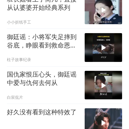
从认婆婆开始经典系列
小小折纸手工
御廷谣：小将军失足摔到
谷底，睁眼看到救命恩
人，一眼心动
柱子故事纪录
国仇家恨压心头，御廷谣
中爱与仇何去何从
白宸侃片
好久没有看到这种特效了