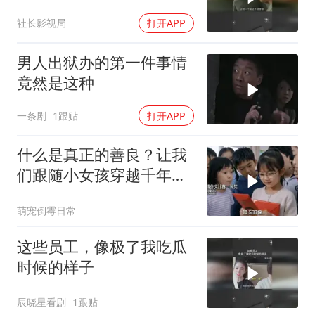
社长影视局
打开APP
男人出狱办的第一件事情
竟然是这种
一条剧
1跟贴
打开APP
什么是真正的善良？让我
们跟随小女孩穿越千年寻
找答案
萌宠倒霉日常
这些员工，像极了我吃瓜
时候的样子
辰晓星看剧
1跟贴