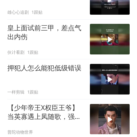
雄心心追剧
1跟贴
皇上面试前三甲，差点气
出内伤
伙计看剧
1跟贴
押犯人怎么能犯低级错误
一样剪辑
1跟贴
【少年帝王X权臣王爷】
当英寡遇上凤随歌，强强
联手！
普陀动物世界