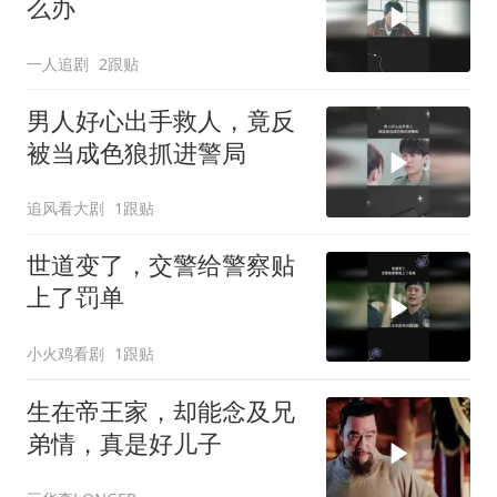
么办
一人追剧
2跟贴
男人好心出手救人，竟反
被当成色狼抓进警局
追风看大剧
1跟贴
世道变了，交警给警察贴
上了罚单
小火鸡看剧
1跟贴
生在帝王家，却能念及兄
弟情，真是好儿子