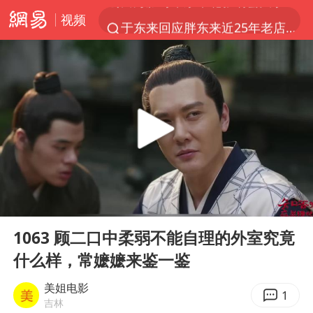
视频
于东来回应胖东来近25年老店年底关闭
《披荆斩棘2026》阵容官宣
全球最大级别运输船通过长江大桥
独闯南太行的失联女生最后轨迹已确认
白海豚北上或致京津冀暴雨
国足U17与阿森纳决赛取消 并列冠军
构建更高水平的全民健身公共服务体系
00:00
02:04
上门女婿出轨女邻居多年被判重婚罪
Play
Ent
full
香港刷新1884年以来最高气温纪录
1063 顾二口中柔弱不能自理的外室究竟
什么样，常嬷嬷来鉴一鉴
新疆一婚礼线上邀请引热议
《龙餐馆》 冲奖
美姐电影
1
吉林