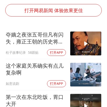
刘嘉玲晒与周星驰合照
BLG经理辟谣Bin离队
打开网易新闻 体验效果更佳
云南一男子胃中取出180颗铁钉
暴雨预报为何有时感觉不准
夺嫡之夜张五哥但凡有闪
总书记点赞的非遗苗绣焕发新生机
失，雍正王朝的历史将彻
底改写！
柱子故事纪录
58跟贴
打开APP
这个家庭关系确实有点儿
复杂啊
如意说剧
打开APP
第一次在东北吃饭，胃口
大开