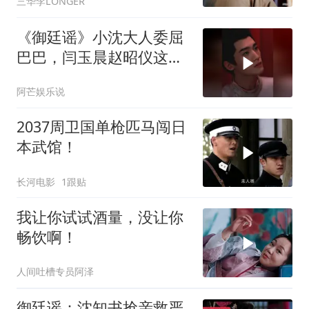
三华李LONGER
《御廷谣》小沈大人委屈
巴巴，闫玉晨赵昭仪这一
幕看哭谁？
阿芒娱乐说
2037周卫国单枪匹马闯日
本武馆！
长河电影
1跟贴
我让你试试酒量，没让你
畅饮啊！
人间吐槽专员阿泽
御廷谣：沈知书抢亲救严