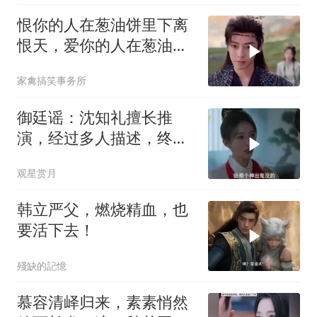
恨你的人在葱油饼里下离
恨天，爱你的人在葱油饼
里放黄粱梦
家禽搞笑事务所
御廷谣：沈知礼擅长推
演，经过多人描述，终于
画出凌云飞画像
观星赏月
韩立严父，燃烧精血，也
要活下去！
殘缺的記憶
慕容清峄归来，素素悄然