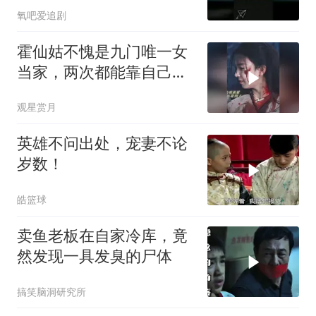
氧吧爱追剧
霍仙姑不愧是九门唯一女
当家，两次都能靠自己逆
风翻盘，掌权服众
观星赏月
英雄不问出处，宠妻不论
岁数！
皓篮球
卖鱼老板在自家冷库，竟
然发现一具发臭的尸体
搞笑脑洞研究所