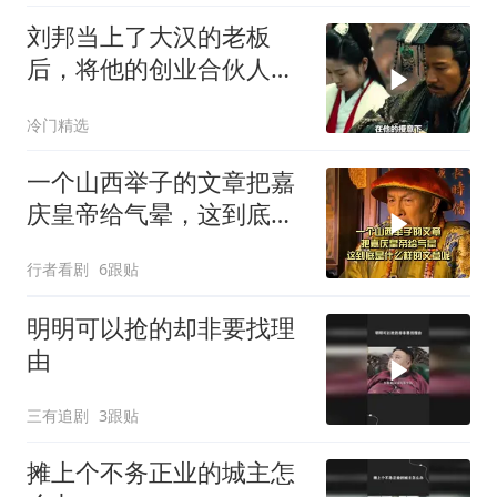
刘邦当上了大汉的老板
后，将他的创业合伙人一
一斩杀
冷门精选
一个山西举子的文章把嘉
庆皇帝给气晕，这到底是
什么样的文章呢
行者看剧
6跟贴
明明可以抢的却非要找理
由
三有追剧
3跟贴
摊上个不务正业的城主怎