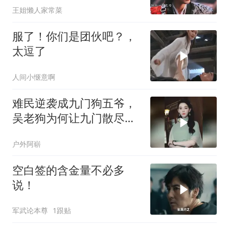
王姐懒人家常菜
服了！你们是团伙吧？，
太逗了
人间小惬意啊
难民逆袭成九门狗五爷，
吴老狗为何让九门散尽家
财？
户外阿崭
空白签的含金量不必多
说！
军武论本尊
1跟贴