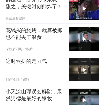
馥之，关键时刻帅炸了！
荷兰豆爱健康
花钱买的烧烤，就算被抓
也不能丢了浪费
深秋后剧场
2跟贴
这时候拼的是力气
阿佳说剧
1跟贴
小夭涂山璟误会解除，果
然男德是最好的嫁妆