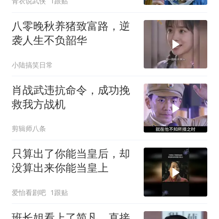
青衣说武侠
1跟贴
八零晚秋养猪致富路，逆
袭人生不负韶华
小陆搞笑日常
肖战武违抗命令，成功挽
救我方战机
剪辑师八条
只算出了你能当皇后，却
没算出来你能当皇上
爱怡看剧吧
1跟贴
班长姐看上了简凡，直接