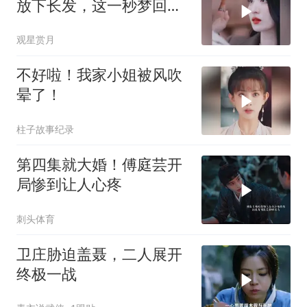
放下长发，这一秒梦回从
前
观星赏月
不好啦！我家小姐被风吹
晕了！
柱子故事纪录
第四集就大婚！傅庭芸开
局惨到让人心疼
刺头体育
卫庄胁迫盖聂，二人展开
终极一战