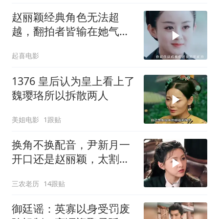
赵丽颖经典角色无法超
越，翻拍者皆输在她气场
下
起喜电影
1376 皇后认为皇上看上了
魏璎珞所以拆散两人
美姐电影
1跟贴
换角不换配音，尹新月一
开口还是赵丽颖，太割裂
了
三农老历
14跟贴
御廷谣：英寡以身受罚废