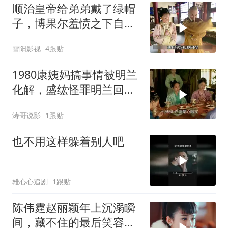
顺治皇帝给弟弟戴了绿帽
子，博果尔羞愤之下自杀
了
雪阳影视
4跟贴
1980康姨妈搞事情被明兰
化解，盛纮怪罪明兰回家
摆谱
涛哥说影
1跟贴
也不用这样躲着别人吧
雄心心追剧
1跟贴
陈伟霆赵丽颖年上沉溺瞬
间，藏不住的最后笑容甜