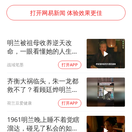
如何把百年大党建设得更加坚强有力
曝张一鸣下死命令：不依赖AI蒸馏技术
打开网易新闻 体验效果更佳
余承东口误将24999元电脑报成2499
你常吃的兰州拉面要改名了
明兰被祖母收养逆天改
李嫣近照曝光
命，一眼看懂她的人生转
总书记关心百姓身边这些民生大事
折
战域笔墨
打开APP
齐衡大祸临头，朱一龙都
救不了？看顾廷烨明兰怎
么办
荷兰豆爱健康
打开APP
1961明兰晚上睡不着觉瞎
溜达，碰见了私会的如兰