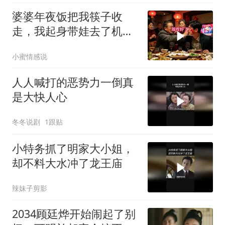
婆婆年夜饭把我筷子收
走，我起身带娃去了机
场，公公狂扇老公嘴巴
小蜜情感说
人人喊打的恶势力一倒真
是大快人心
冬冬说剧
1跟贴
小特务抓了明家大小姐，
却不料大水冲了龙王庙
辣妹子剪影
2034顾廷烨开始闹起了别