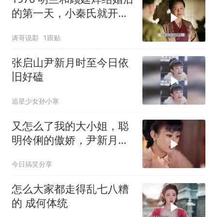
的第一天，小秦氏就开始
要搞事情了
涛哥说影
1跟贴
张启山尹新月时至今日依
旧好磕
追星少女孙小寒
又怎么了我的大小姐，聪
明伶俐的傲娇，尹新月大
小姐。 老九门 赵丽颖 陈
今日搞笑分享
伟霆
怎么大家都走得乱七八糟
的 成何体统