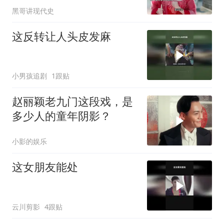
黑哥讲现代史
这反转让人头皮发麻
小男孩追剧
1跟贴
赵丽颖老九门这段戏，是
多少人的童年阴影？
小影的娱乐
这女朋友能处
云川剪影
4跟贴