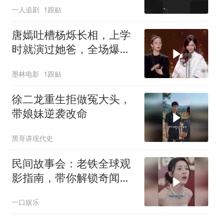
一人追剧
1跟贴
唐嫣吐槽杨烁长相，上学
时就演过她爸，全场爆笑
不停
墨林电影
1跟贴
徐二龙重生拒做冤大头，
带娘妹逆袭改命
黑哥讲现代史
民间故事会：老铁全球观
影指南，带你解锁奇闻异
事
一口娱乐