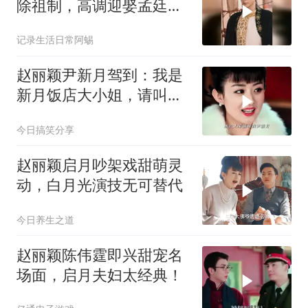
除祖制，高调迎娶孟廷
辉，双向奔赴终圆满
记录生活日常阿蜴
赵丽颖尹新月驾到：我是
新月饭店大小姐，请叫我
新月！
今日搞笑分享
赵丽颖启月吵架戏甜萌灵
动，白月光演技无可替代
今日养生之道
赵丽颖陈伟霆即兴甜宠名
场面，启月夫妇太经典！