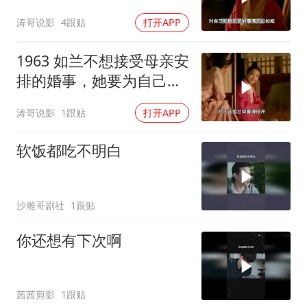
和文言敬
涛哥说影
4跟贴
打开APP
1963 如兰不想接受母亲安
排的婚事，她要为自己的
幸福而抗争
涛哥说影
1跟贴
打开APP
软饭都吃不明白
沙雕哥剧社
1跟贴
你还想有下次啊
茜茜剪影
1跟贴