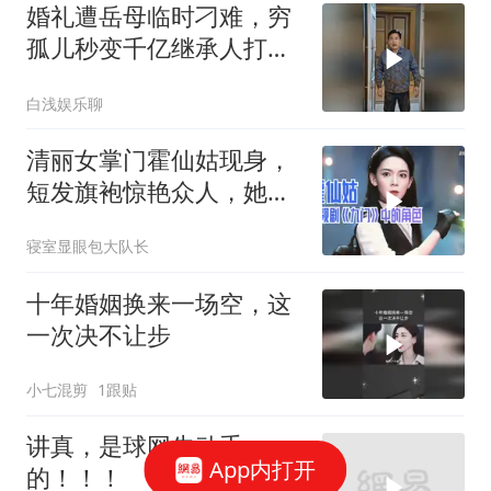
婚礼遭岳母临时刁难，穷
孤儿秒变千亿继承人打脸
全场
白浅娱乐聊
清丽女掌门霍仙姑现身，
短发旗袍惊艳众人，她有
何传奇过往？
寝室显眼包大队长
十年婚姻换来一场空，这
一次决不让步
小七混剪
1跟贴
讲真，是球网先动手
App内打开
的！！！