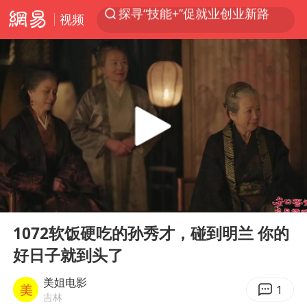
视频
维持强台风级！白海豚直奔华东沿海
印度暴发金迪普拉病毒
41岁女子为鼓励女儿考上985研究生
24小时不关空调 电费反而更低？
美国退回1000亿美元关税
“事业单位招聘不是人情买卖”
小伙靠AI减肥 45天瘦40斤进了ICU
00:00
02:52
李亚鹏向地铁吐血女孩捐99999元
Play
Ent
full
新华社权威快报|我国编制完成新版全月地质图
1072软饭硬吃的孙秀才，碰到明兰 你的
好日子就到头了
80后女柜员逆袭成4200亿银行副行长
“银行午休1.5小时”留个窗口行不行
美姐电影
1
吉林