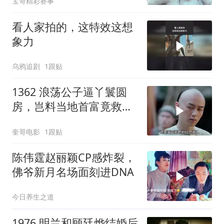
宝哥精彩赛事
看人家拍的，这特效这想
象力
乌鸦追剧
1跟贴
1362 浪荡公子逼丫鬟圆
房，岂料当地首富竟救下
丫鬟，从此麻雀变凤凰！
奎哥电影
1跟贴
陈伟霆赵丽颖CP感炸裂，
佛爷新月名场面刻进DNA
今日养生之道
1976 明兰和顾廷烨结婚后