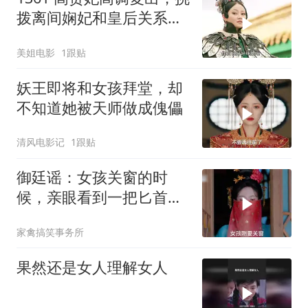
拨离间娴妃和皇后关系，
皇上极力反对傅恒和魏璎
美姐电影
1跟贴
珞在一起
妖王即将和女孩拜堂，却
不知道她被天师做成傀儡
清风电影记
1跟贴
御廷谣：女孩关窗的时
候，亲眼看到一把匕首刺
了进来
家禽搞笑事务所
果然还是女人理解女人