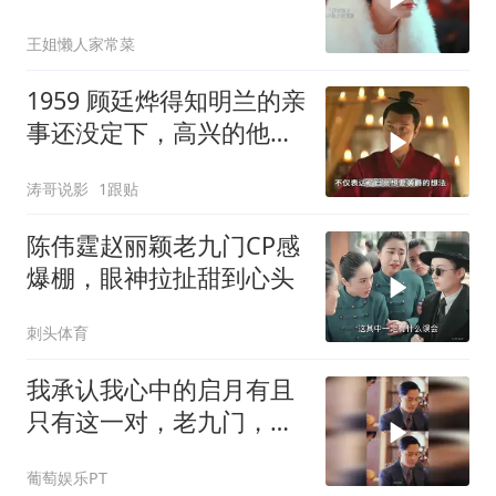
到爆
王姐懒人家常菜
1959 顾廷烨得知明兰的亲
事还没定下，高兴的他一
宿没睡
涛哥说影
1跟贴
陈伟霆赵丽颖老九门CP感
爆棚，眼神拉扯甜到心头
刺头体育
我承认我心中的启月有且
只有这一对，老九门，九
门，陈伟霆，赵丽颖
葡萄娱乐PT