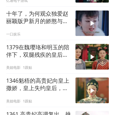
亿通电子游戏
十年了，为何观众独爱赵
丽颖版尹新月的娇憨与决
断？
一口娱乐
1379在魏璎珞和明玉的陪
伴下，双腿残疾的皇后终
于可以行走，尔晴彻底黑
美姐电影
1跟贴
化中
1346魁梧的高贵妃向皇上
撒娇，皇上失约皇后，魏
璎珞抱打不平
美姐电影
1跟贴
1361 高贵妃高调复出，挑