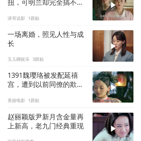
扭，可明兰却完全搞不懂
状况
涛哥说影
1跟贴
一场离婚，照见人性与成
长
玉儿聊娱乐
3跟贴
1391魏璎珞被发配延禧
宫，遭到以前同僚的欺
压，且看魏璎珞如何反转
美姐电影
1跟贴
剧情
赵丽颖版尹新月含金量再
上新高，老九门经典重现