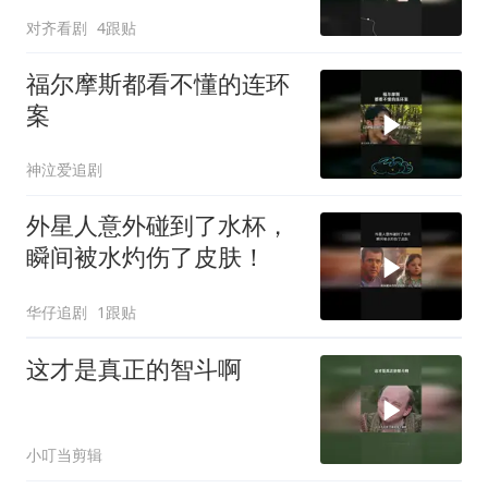
对齐看剧
4跟贴
福尔摩斯都看不懂的连环
案
神泣爱追剧
外星人意外碰到了水杯，
瞬间被水灼伤了皮肤！
华仔追剧
1跟贴
这才是真正的智斗啊
小叮当剪辑