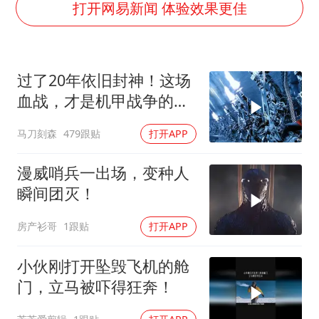
美股存储板块集体大跌
打开网易新闻 体验效果更佳
U17国足点球大战淘汰河床晋级决赛
东航：国内客票提前14天免费退改
过了20年依旧封神！这场
日本试射“战斧”导弹，国防部回应
血战，才是机甲战争的真
中国女篮70-67险胜尼日利亚女篮
正天花板
马刀刻森
479跟贴
打开APP
名创优品回应女子吐槽内裤质量差
夯实基础开新局
漫威哨兵一出场，变种人
瞬间团灭！
房产衫哥
1跟贴
打开APP
小伙刚打开坠毁飞机的舱
门，立马被吓得狂奔！