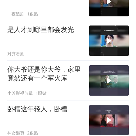
一夜追剧
1跟贴
是人才到哪里都会发光
对齐看剧
你大爷还是你大爷，家里
竟然还有一个军火库
小芳影视剪辑
1跟贴
卧槽这年轻人，卧槽
神女混剪
2跟贴