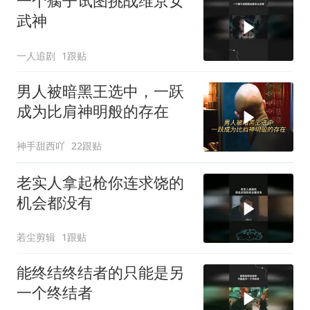
一个瘸子试图挑战维京女
武神
一人追剧
1跟贴
男人被暗黑王选中，一跃
成为比肩神明般的存在
神手甜西吖
22跟贴
老实人拿起枪你连求饶的
机会都没有
若尘剪辑
1跟贴
能终结终结者的只能是另
一个终结者