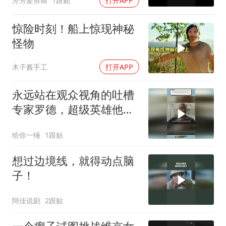
芳芳爱剪辑
1跟贴
打开APP
惊险时刻！船上惊现神秘
怪物
木子酱手工
打开APP
永远站在观众视角的吐槽
专家罗德，超级英雄他都
调侃了个遍
给你一锤
1跟贴
想过边境线，就得动点脑
子！
阿佳说剧
2跟贴