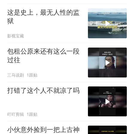
这是史上，最无人性的监
狱
影视宝藏
包租公原来还有这么一段
过往
三马说剧
1跟贴
打错了这个人不就凉了吗
吖吖剪辑
1跟贴
小伙意外捡到一把上古神