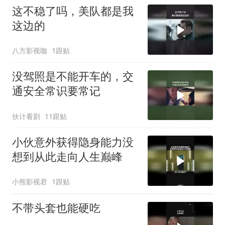
这不稳了吗，美队都是我
这边的
八方影视咖
1跟贴
没驾照是不能开车的，交
通安全常识要常记
伙计看剧
11跟贴
小伙意外获得隐身能力没
想到从此走向人生巅峰
小熊影视君
1跟贴
不带头套也能硬吃