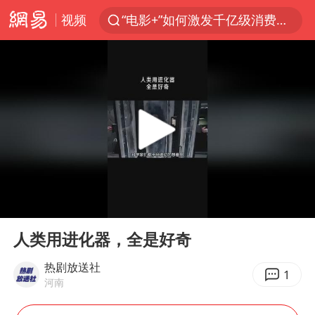
视频
“电影+”如何激发千亿级消费新活力？
泉州市委书记张毅恭被查
台风白海豚已进入24小时警戒线
胜宏科技：股票交易异常波动
“秋天的第一杯奶茶”6岁了
四川宜宾市高县4.9级地震致1人死亡
上海：台风白海豚或将带来龙卷风
00:00
00:27
中巨芯：上半年归母净利润1405.77万元
Play
Ent
full
国乒男单横滨冠军赛全军覆没
人类用进化器，全是好奇
38岁演员求职万岁山NPC成功
热剧放送社
1
河南
胡彦斌获《歌手2026》歌王