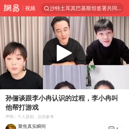
沙特土耳其巴基斯坦签署共同防务协议
视频
泉州市委书记张毅恭被查
“电影+”如何激发千亿级消费新活力？
台风白海豚已进入24小时警戒线
全球首个长时储能一体化产业园量产
陈垣宇0-3张禹珍 国乒男单全军覆没
中巨芯：上半年归母净利润1405.77万元
四川宜宾市高县4.9级地震致1人死亡
00:00
01:15
中国女篮70-67险胜尼日利亚女篮
Play
Ent
full
孙俪谈跟李小冉认识的过程，李小冉叫
名创优品回应女子吐槽内裤质量差
他帮打游戏
上海：台风白海豚或将带来龙卷风
声明：个人原创，仅供参考
出口禁令驱动有色板块大涨
聚焦真实瞬间