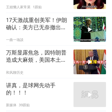
宜任行政长官
王姐懒人家常菜
1跟贴
17天激战重创美军！伊朗
确认：美方已无奈撤出两
处军事基地
一曲一场談
万斯显露焦急，因特朗普
造成大麻烦，美国本土有
受袭可能
和风聊历史
讲真，是球网先动手
的！！！
新媒体
39跟贴