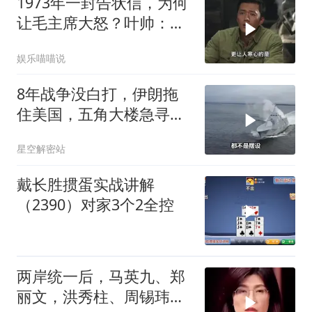
1973年一封告状信，为何
让毛主席大怒？叶帅：杀
一儆百！
娱乐喵喵说
8年战争没白打，伊朗拖
住美国，五角大楼急寻对
策
星空解密站
戴长胜掼蛋实战讲解
（2390）对家3个2全控
两岸统一后，马英九、郑
丽文，洪秀柱、周锡玮谁