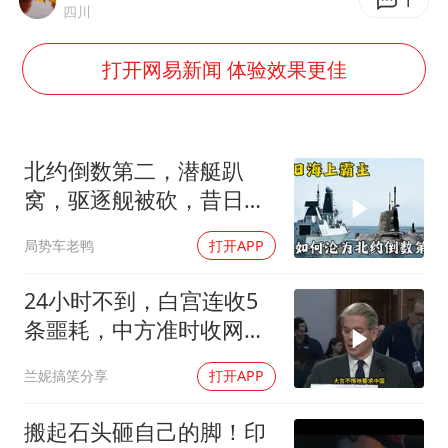
1
四川
秋天的第一杯奶茶到底有多火
百花奖开幕式
打开网易新闻 体验效果更佳
国防部：坚决反制任何闹海挑衅图谋
东航：国内客票提前14天免费退改
北约倒数第二，潜艇趴
美股存储板块集体大跌
窝，驱逐舰被砍，昔日的
胡彦斌获《歌手2026》歌王
皇家海军怎么了？
“今天得有40℃了吧 为啥还不预警”
局势车老鸭
打开APP
夯实基础开新局
24小时不到，白宫连收5
条噩耗，中方准时收网，
最大输家已浮现
兰妮搞笑分享
打开APP
搬起石头砸自己的脚！印