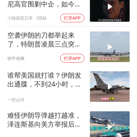
尼高官围剿中企，如今烂
摊子没人收
小陆搞笑日常
1跟贴
打开APP
空袭伊朗的刀都举起来
了，特朗普凌晨三点突然
喊停
铁甲雄狮
打开APP
谁帮美国就打谁？伊朗发
出通牒，不到24小时，特
朗普态度发生转变
一饮山河
难怪伊朗导弹越打越准，
泽连斯基向美方举报后，
特朗普宣布不打了