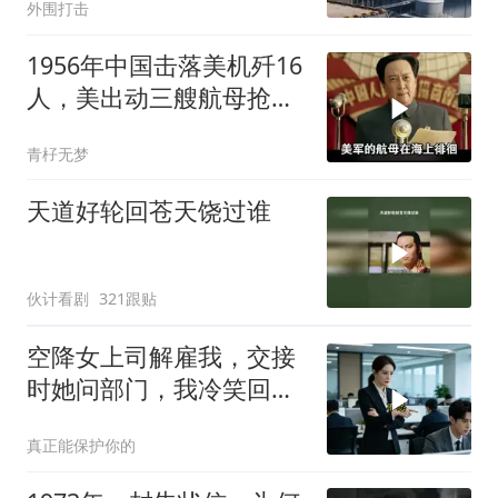
外围打击
1956年中国击落美机歼16
人，美出动三艘航母抢尸
体
青杍无梦
天道好轮回苍天饶过谁
伙计看剧
321跟贴
空降女上司解雇我，交接
时她问部门，我冷笑回
答：明天
真正能保护你的