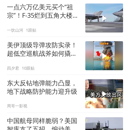
一点六万亿美元买个“祖
宗”！F-35烂到五角大楼自
己都不敢看了，捂盖子能
一饮山河
1跟贴
捂出个未来？
️美伊顶级导弹攻防实录！
超低空巡航战斧如何撬开
恰巴哈尔港
四夕君
10跟贴
东大反钻地弹能力凸显，
地下战略防护能力迎升级
周哥一影视
中国航母同样脆弱？美国
智库支了五招，煽动美军