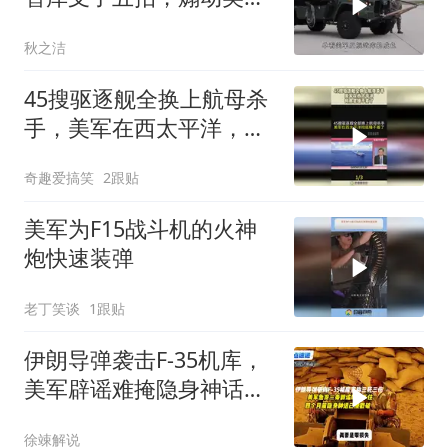
主动发起袭击
秋之洁
45搜驱逐舰全换上航母杀
手，美军在西太平洋，彻
底是睡不着了！
奇趣爱搞笑
2跟贴
美军为F15战斗机的火神
炮快速装弹
老丁笑谈
1跟贴
伊朗导弹袭击F-35机库，
美军辟谣难掩隐身神话已
破灭
徐竦解说