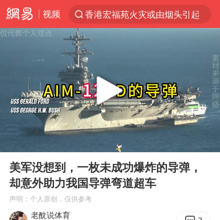
视频
香港宏福苑火灾或由烟头引起
“China Cool”火了，老外爱上中国避暑游
台风白海豚闭眼了
浙江海事局启动Ⅰ级防台应急响应
泰国初中生饮弹自尽前开了26枪
云南一地村民过火把节意外灼伤16人
预计“白海豚”明晚将在浙江舟山到福建福鼎一带沿海登陆
00:00
09:12
用AI造出新病毒意味着什么
Play
Ent
full
美股创4月份以来最大单周涨幅
美军没想到，一枚未成功爆炸的导弹，
却意外助力我国导弹弯道超车
王虹邓煜的同学获统计学界诺贝尔奖
声明：个人原创，仅供参考
台州《告全体市民书》：非必要不外出
老酖说体育