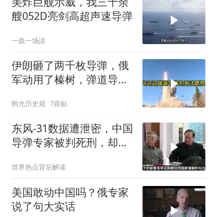
美炸巨舰示威，我三十余
艘052D亮剑高超声速导弹
一曲一场談
伊朗砸了两千枚导弹，俄
军动用了榛树，弹道导弹
这个老伙计又杀回来了
附允历史观
7跟贴
东风-31数据遭泄密，中国
导弹专家被判死刑，却遭
欧美国家干预
世界热点背后解读
美国敢动中国吗？俄专家
说了句大实话