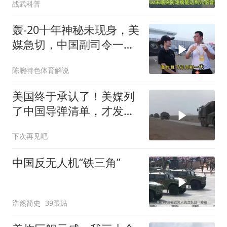
战武科普
轰-20十年神秘未现身，美
媒急切，中国副司令一句
话平息质疑
陈腕特色体育解说
美国终于承认了！美媒列
了中国导弹清单，才发现
美军根本拦不住！
下次再见吧
中国反无人机“铁三角”
浩然简史
39跟贴