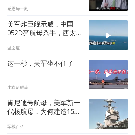
感恩每一刻
美军炸巨舰示威，中国
052D亮航母杀手，西太格
局变
温柔度
这一秒，美军坐不住了
小鑫新鲜事
肯尼迪号航母，美军新一
代核航母，为何建造15年
麻烦不断？
军械百科