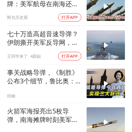
牌：美军航母在南海还有
安全区吗？
附允历史观
打开APP
七十万造高超音速导弹？
伊朗撕开美军反导网，炸
出中国工业底牌
王同学来了
4跟贴
打开APP
事关战略导弹，《制胜》
公布3个细节，鲁比奥：
但愿中美不会冲突
田柳
火箭军海报亮出5枚导
弹，南海摊牌时刻美军拦
得住吗