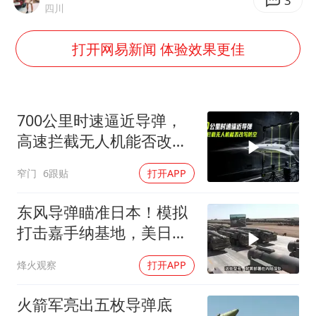
泰国校园枪击事件已致8死30余伤
3
四川
光伏八巨头签署“不低于成本价”倡议
打开网易新闻 体验效果更佳
胡彦斌获《歌手2026》歌王
宇树王兴兴被问了360多个问题
79岁老人被城管撞倒后离世案一审开庭
700公里时速逼近导弹，
2名小孩玩手机低头幅度近乎折叠
高速拦截无人机能否改写
防空
四川宜宾地震网友称睡觉被摇醒
窄门
6跟贴
打开APP
夯实基础开新局
东风导弹瞄准日本！模拟
打击嘉手纳基地，美日敢
动武就挨打？
烽火观察
打开APP
火箭军亮出五枚导弹底