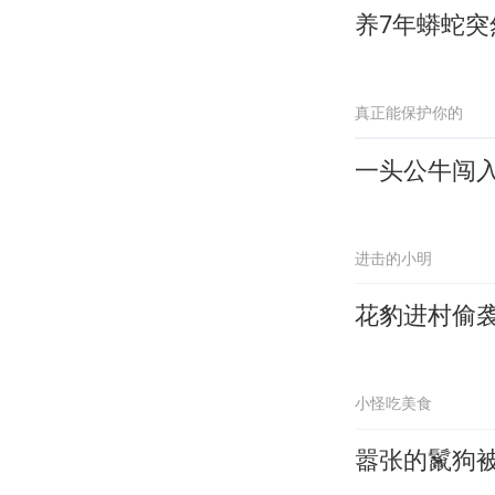
养7年蟒蛇
真正能保护你的
一头公牛闯
进击的小明
花豹进村偷
小怪吃美食
嚣张的鬣狗