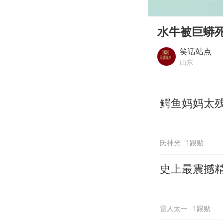
00:00
Play
水牛被巨蟒死
笑话站点
山东
鳄鱼妈妈太
氏神光
1跟贴
史上最震撼
雷人太一
1跟贴