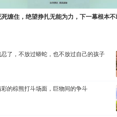
国防部：中国军队坚决反制任何闹海挑衅图谋
女儿为争财产堵门阻挠父亲出殡
死缠住，绝望挣扎无能为力，下一幕根本不敢
今日立秋你咬秋了吗
欧阳娜娜窦靖童好搭
“今天得有40℃了吧 为啥还不预警”
建筑工人不慎坠落身体被3根钢筋刺穿
残忍了，不放过蟒蛇，也不放过自己的孩子
立秋养生千万避开六大误区
夯实基础开新局
精彩的棕熊打斗场面，巨物间的争斗