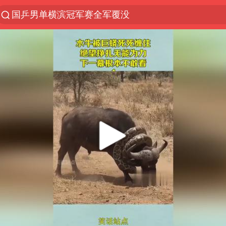
国乒男单横滨冠军赛全军覆没
“电影+”如何激发千亿级消费新活力？
东航：国内客票提前14天免费退改
日本试射“战斧”导弹，国防部回应
台风白海豚中心风力增强
广东雷州通报特教老师招聘违规事件
四川宜宾高县4.9级地震致1死
百花奖开幕式
“新疆阿勒泰八月能滑雪”不实
向鹏0-3不敌张本智和
我国外贸延续良好增长态势