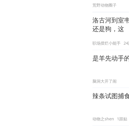
荒野动物圈子
洛古河到室
还是狗，这
职场摆烂小能手
2
是羊先动手
脑洞大开了闹
辣条试图捕
动物之shen
1跟贴