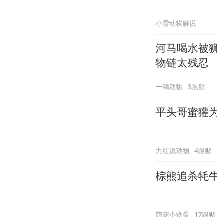
小雪动物解说
河马喝水被
物链太残忍
一鹞动物
3跟贴
平头哥蜜獾
力红说动物
4跟贴
棕熊追杀牦
萌宠小铁蛋
17跟贴