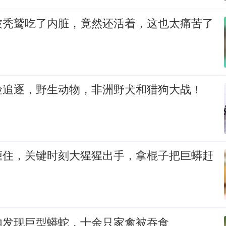
被秃鹫吃了内脏，竟然还活着，这也太痛苦了
险追逐，野生动物，非洲野犬和猎狗大战！
缠住，关键时刻大猩猩出手，拿棍子把巨蟒赶
内发现巨型蟒蛇，十余只家禽被吞食