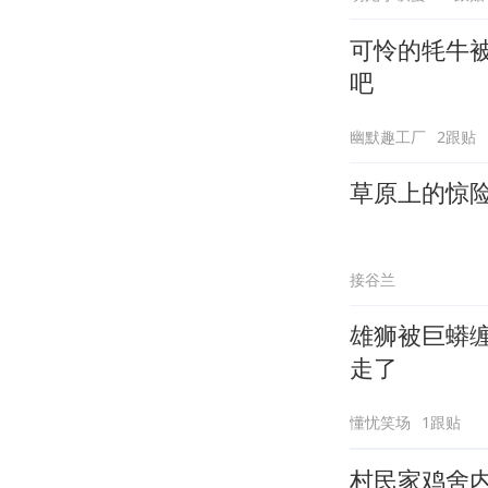
可怜的牦牛
吧
幽默趣工厂
2跟贴
草原上的惊
接谷兰
雄狮被巨蟒
走了
懂忧笑场
1跟贴
村民家鸡舍