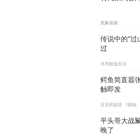
观象视频
传说中的“过
过
月亮姐侃生活
鳄鱼简直嚣
触即发
豆豆的搞笑
1跟贴
平头哥大战
晚了