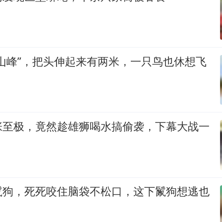
山峰”，把头伸起来有两米，一只鸟也休想飞
张至极，竟然趁雄狮喝水搞偷袭，下幕大战一
鬣狗，死死咬住脑袋不松口，这下鬣狗想逃也