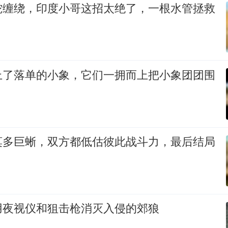
蛇缠绕，印度小哥这招太绝了，一根水管拯救
上了落单的小象，它们一拥而上把小象团团围
莫多巨蜥，双方都低估彼此战斗力，最后结局
用夜视仪和狙击枪消灭入侵的郊狼