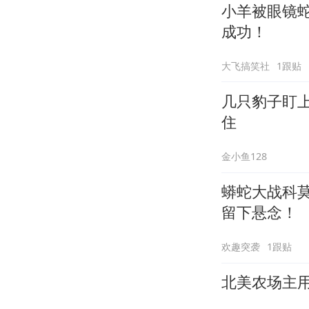
小羊被眼镜
成功！
大飞搞笑社
1跟贴
几只豹子盯
住
金小鱼128
蟒蛇大战科
留下悬念！
欢趣突袭
1跟贴
北美农场主