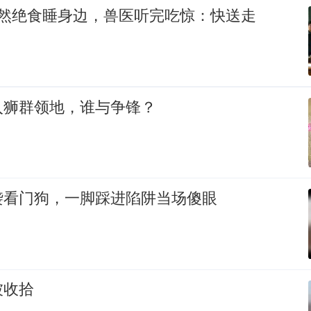
突然绝食睡身边，兽医听完吃惊：快送走
入狮群领地，谁与争锋？
袭看门狗，一脚踩进陷阱当场傻眼
被收拾