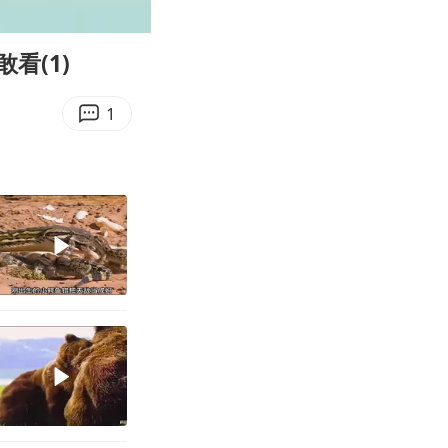
00:11
Enter
fullscreen
看(1)
1