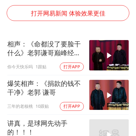
香港殿堂级填词人黎彼得因病离世 终年76岁
李亚鹏向地铁吐血女孩捐99999元
打开网易新闻 体验效果更佳
FIFA官方支持因凡蒂诺
41岁女子为鼓励女儿考上985研究生
相声：《命都没了要脸干
乘客脱鞋散发异味 司机提醒反被怼
什么》老郭谦哥巅峰经典
日本籍女网红在韩直播时自杀身亡
爆笑相声太逗了
你今天快乐吗
1跟贴
打开APP
恩比德变瘦引热议
总书记关心百姓身边这些民生大事
爆笑相声：《捐款的钱不
干净》老郭 谦哥
三年的老核桃
10跟贴
打开APP
讲真，是球网先动手
的！！！