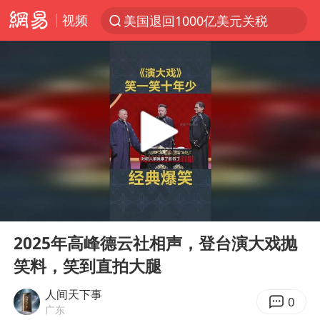
视频
美国退回1000亿美元关税
探寻“技能+”促就业创业新路
顾客结账把钱扔地上 服务员霸气扔回
38岁山东财大教授刘海明逝世
被泰航拒载中国乘客：免费改签没兑现
陕西柞水遭遇暴雨五千余户群众转移
银行午休1.5小时 留个窗口行不行
00:00
14:55
台风白海豚或在华东沿海登陆
Play
Ent
full
弹药库存告急 美军补货难
2025年高峰德云社相声，登台演大戏抛
笑料，笑到直拍大腿
沙特否认与胡塞武装举行会谈
如何把百年大党建设得更加坚强有力
人间天下事
0
广东