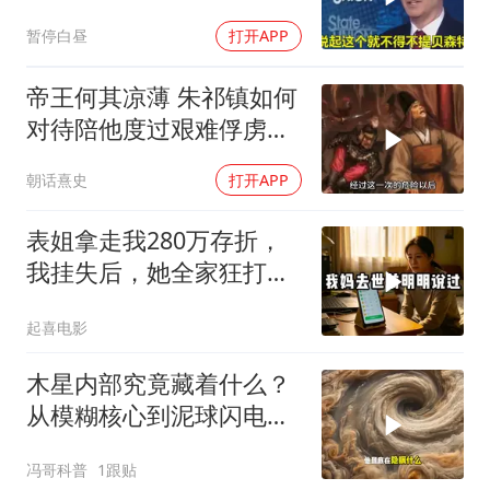
彻底锁死美国咽喉
暂停白昼
打开APP
帝王何其凉薄 朱祁镇如何
对待陪他度过艰难俘虏生
涯的袁彬
朝话熹史
打开APP
表姐拿走我280万存折，
我挂失后，她全家狂打
200个电话
起喜电影
木星内部究竟藏着什么？
从模糊核心到泥球闪电，
重塑太阳系起源
冯哥科普
1跟贴