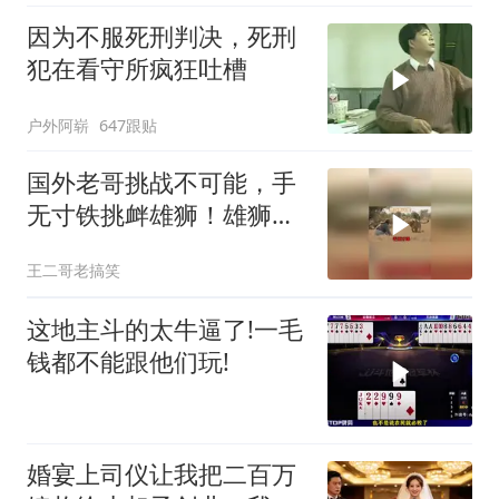
因为不服死刑判决，死刑
犯在看守所疯狂吐槽
户外阿崭
647跟贴
国外老哥挑战不可能，手
无寸铁挑衅雄狮！雄狮居
然被他打败了！
王二哥老搞笑
这地主斗的太牛逼了!一毛
钱都不能跟他们玩!
婚宴上司仪让我把二百万