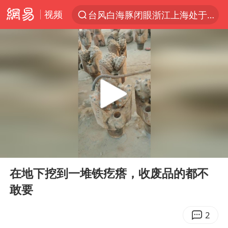
视频
台风白海豚闭眼浙江上海处于危险半圆
“China Cool”火了，老外爱上中国避暑游
香港宏福苑火灾或由烟头引起
张本智和：零封向鹏不意外
浙江海事局启动Ⅰ级防台应急响应
云南一地村民过火把节意外灼伤16人
泰国初中生饮弹自尽前开了26枪
00:00
00:10
本田首次将整车平台外包给印度企业
Play
Ent
full
用AI造出新病毒意味着什么
在地下挖到一堆铁疙瘩，收废品的都不
敢要
浙江最强风雨时段已锁定
上半年国内居民出游人次34.63亿
2