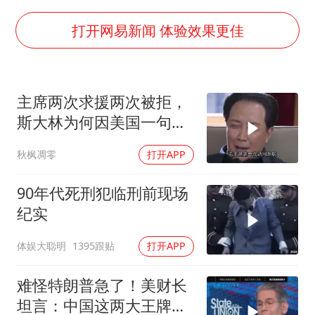
微信新功能：你可以“撤回”你的撤回
台州《告全体市民书》：非必要不外出
打开网易新闻 体验效果更佳
女子被狗舔脚确诊三级暴露 医生回应
多所幼师院校开设养老专业
主席两次求援两次被拒，
泰国校园枪击事件已致8死30余伤
斯大林为何因美国一句话
刘伟任延安市委常委、市纪委书记
态度大转弯？
秋枫凋零
打开APP
老人被城管撞倒后离世亲属质疑记录仪
习近平心系体育强国建设
90年代死刑犯临刑前现场
纪实
体娱大聪明
1395跟贴
打开APP
难怪特朗普急了！美财长
坦言：中国这两大王牌，