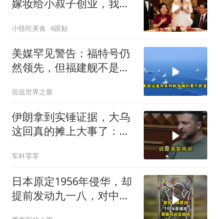
嫁妆给小叔子创业，我一
句话气晕婆婆
小怪吃美食
4跟贴
美媒罕见警告：福特号仍
然领先，但福建舰不是中
国航母终点，而是新起点
侃侃世界之最
伊朗拿到实锤证据，大乌
这回真的摊上大事了：私
下致电求和
军科零零
日本原定1956年侵华，却
提前发动九一八，对中国
是福是祸？