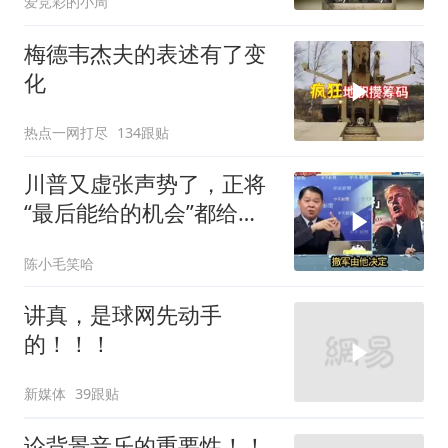
爱竞彩的小周
梅德韦杰夫的表述有了变
化
热点一网打尽
134跟贴
川普又虚张声势了，正将
“最后能给的机会”都给伊
朗！台媒点评
陈小毛笑哈
讲真，是球网先动手
的！！！
新媒体
39跟贴
论背景音乐的重要性！！