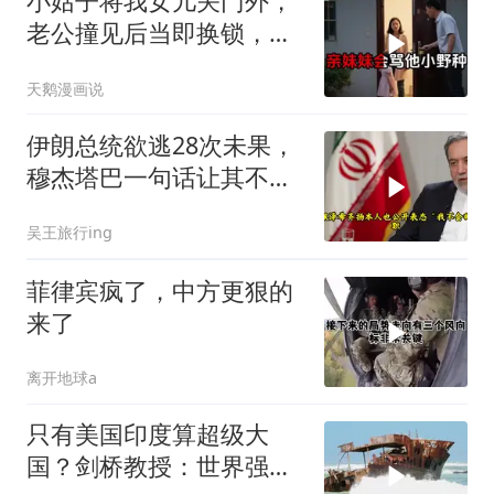
小姑子将我女儿关门外，
老公撞见后当即换锁，将
她行李扔门外
天鹅漫画说
伊朗总统欲逃28次未果，
穆杰塔巴一句话让其不敢
再提
吴王旅行ing
菲律宾疯了，中方更狠的
来了
离开地球a
只有美国印度算超级大
国？剑桥教授：世界强国