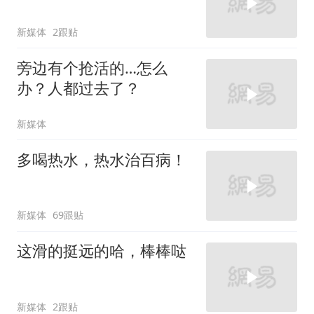
新媒体
2跟贴
旁边有个抢活的…怎么
办？人都过去了？
新媒体
多喝热水，热水治百病！
新媒体
69跟贴
这滑的挺远的哈，棒棒哒
新媒体
2跟贴