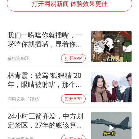
OpenAI为免费用户升级GPT-5.6 Luna
打开网易新闻 体验效果更佳
粉笔发布“自曝式”公开信
女子利用漏洞0元薅走3000多件家电
我们一唠嗑你就插嘴，一
深圳地面沉降致车辆损坏系谣言
唠嗑你就插嘴，显着你
我国编制完成新版全月地质图
了？
猫猫狗狗汪
打开APP
现代版摸金校尉落网查获400多枚古币
毛宁转发梯田音乐会视频海外网友赞叹
林青霞：被骂“狐狸精”20
奋进开新局 实干挑大梁
年，眼睛被射瞎，那个男
人只问了一句“谁来出机票
周周说娱
1跟贴
打开APP
钱？”
24小时三箭齐发，中方划
定禁区，27年的账该算
了，强制拖船摆上台面