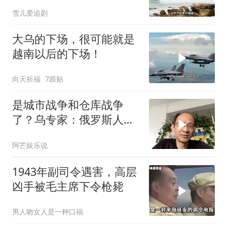
只有4个，没有印度
雪儿爱追剧
大乌的下场，很可能就是
越南以后的下场！
向天祈福
7跟贴
是城市战争和仓库战争
了？乌专家：俄罗斯人将
迎来一个严酷的冬天
阿芒娱乐说
1943年副司令遇害，高层
凶手被毛主席下令枪毙
男人吻女人是一种口福