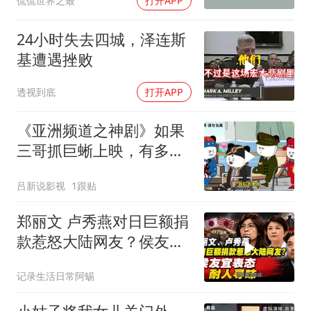
侃侃世界之最
打开APP
24小时失去四城，泽连斯
基遭遇挫败
透视到底
打开APP
《亚洲频道之神剧》如果
三哥抓巨蜥上映，有多少
人去看呢？
吕新说影视
1跟贴
郑丽文 卢秀燕对日巨额捐
款惹怒大陆网友？侯友宜
表态耐人寻味
记录生活日常阿蜴