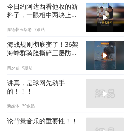
今日约阿达西看他收的新
料子，一眼相中两块上乘
挂件！
厚德载玉蔡老
7跟贴
海战规则彻底变了！36架
海蜂群骑脸撕碎三层防空
体系
四夕君
9跟贴
讲真，是球网先动手
的！！！
新媒体
39跟贴
论背景音乐的重要性！！