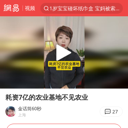
视频
1岁宝宝碰坏纸巾盒 宝妈被索赔924元
以“新”破局 首发经济点亮城市消费活力
Meta被判支付5.67亿美元
47岁妈妈突然产女 26岁女儿：很震惊
阿根廷足协发文力挺因凡蒂诺
中国稀土盘中涨停
A股开盘：民爆、CPO等概念走强
00:00
03:04
日本广岛民众举行游行反对政府行径
Play
Ent
full
21楼高空抛物嫌疑人被拘留
耗资7亿的农业基地不见农业
日韩股市高开跳水 SK海力士下挫转跌
金话筒60秒
27
上海
台风白海豚最新路径研判来了