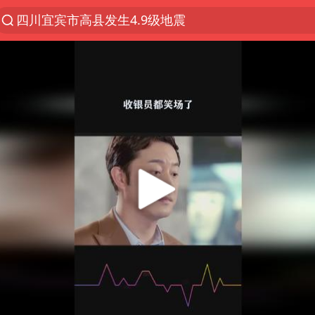
四川宜宾市高县发生4.9级地震
佛山通报笔试前13被淘汰后5名进体检
97岁英国奶奶飞上天再破吉尼斯纪录
27岁女子组织卖淫集团被悬赏通缉
泰国校园枪击案死亡人数升至7人
泸溪河：桃酥吃出金属牙冠视频不实
美国将对多晶硅衍生品加征15%关税
改名后的“青海拉面”店
女子开一天一夜空调后二氧化碳中毒
泰高官回应中国人在泰遭歧视：全面调查
河南某医院2.33亿工程串标案细节披露