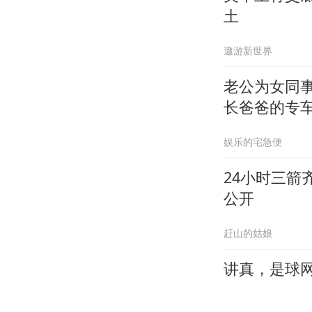
土
遨游新世界
老公为女同
长爸爸的专
娱乐的宅急便
24小时三箭
公开
赶山的姑娘
讲真，是球