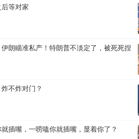
之后等对家
，伊朗瞄准私产！特朗普不淡定了，被死死捏
，炸不炸对门？
你就插嘴，一唠嗑你就插嘴，显着你了？