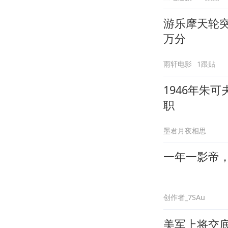
游乐摩天轮
万分
雨轩电影
1跟贴
1946年朱
职
墨君月夜相思
一年一影帝，百
创作者_7SAu
美军上将交