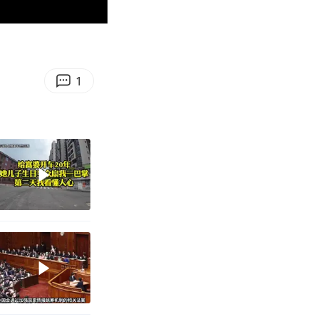
01:02
Enter
fullscreen
1