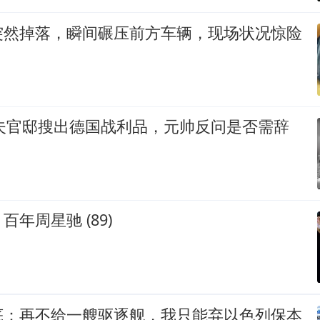
突然掉落，瞬间碾压前方车辆，现场状况惊险
可夫官邸搜出德国战利品，元帅反问是否需辞
年周星驰 (89)
底：再不给一艘驱逐舰，我只能弃以色列保本