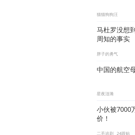
猫猫狗狗汪
马杜罗没想
周知的事实
胖子的勇气
中国的航空母
星夜涟漪
小伙被700
价！
二毛追剧
24跟贴