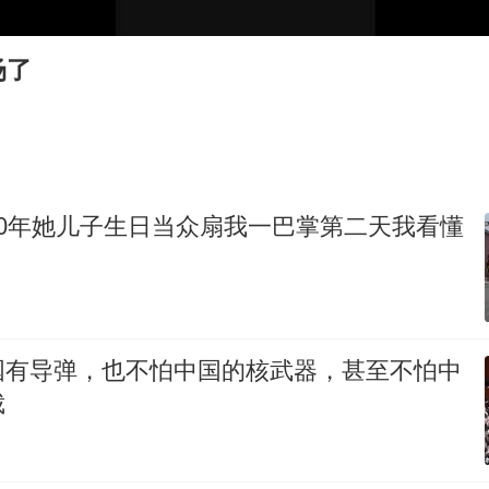
公司“上四休三”但要降薪1000元
台风灿鸿未来对中国无影响
场了
美媒称美国想用战术核武器对抗中俄
985博士后被曝在妻子孕期出轨后续
“空调24小时开着更省电”不实
如何把百年大党建设得更加坚强有力？
20年她儿子生日当众扇我一巴掌第二天我看懂
国有导弹，也不怕中国的核武器，甚至不怕中
裁