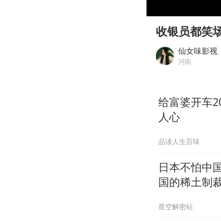
00:00
Play
收银员都笑
仙女味影视
河南
给富婆开车
人心
品读人生百味
日本不怕中
国的稀土制
星空解密站