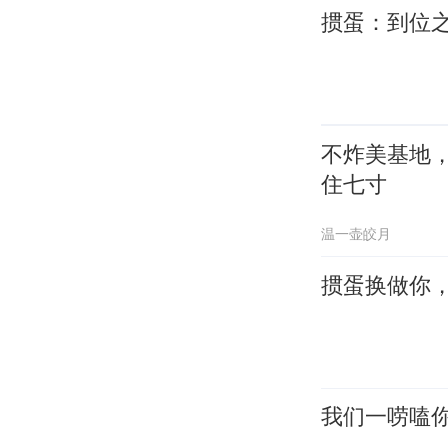
掼蛋：到位
不炸美基地
住七寸
温一壶皎月
掼蛋换做你
我们一唠嗑