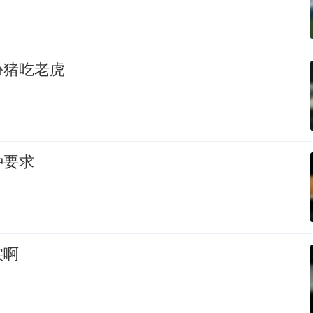
扮猪吃老虎
种要求
实啊