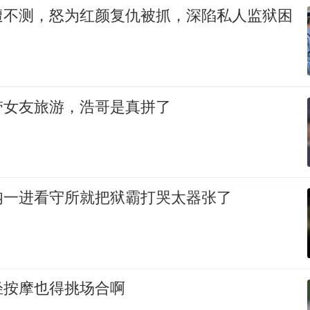
遭不测，怒为红颜复仇被抓，深陷私人监狱困
带女友旅游，浩哥是真拼了
呐一进看守所就把狱霸打哭太器张了
轻按摩也得挑场合啊