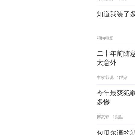
知道我装了
和尚电影
二十年前随
太意外
丰收影说
1跟贴
今年最爽犯
多惨
博武弈
1跟贴
包贝尔演的