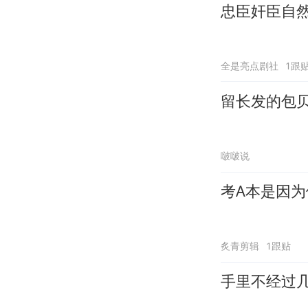
忠臣奸臣自
全是亮点剧社
1跟
留长发的包
啵啵说
考A本是因为
炙青剪辑
1跟贴
手里不经过