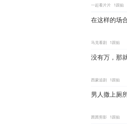
一起看片片
1跟贴
在这样的场
马克看剧
1跟贴
没有万，那
西蒙追剧
1跟贴
男人撒上厕
茜茜剪影
1跟贴