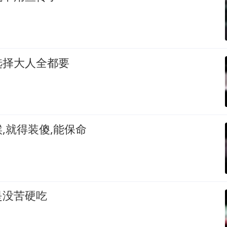
选择大人全都要
,就得装傻,能保命
是没苦硬吃