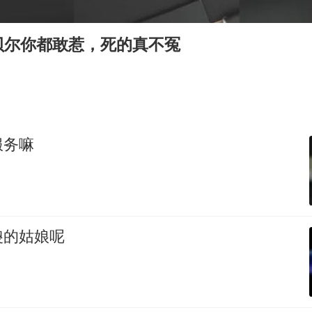
命案逃犯躲进深山21年活得像野人
广岛核爆81周年央视播《奥本海默》
贝尔你都敢惹，死的真不冤
河南某医院2.33亿工程串标案细节披露
今日立秋你咬秋了吗
东方之约 相约未来
服务嘛
傻的姑娘呢