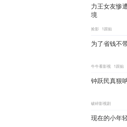
力王女友惨
境
捡影
1跟贴
为了省钱不
牛牛看影视
1跟贴
钟跃民真狠
破碎影视剧
现在的小年