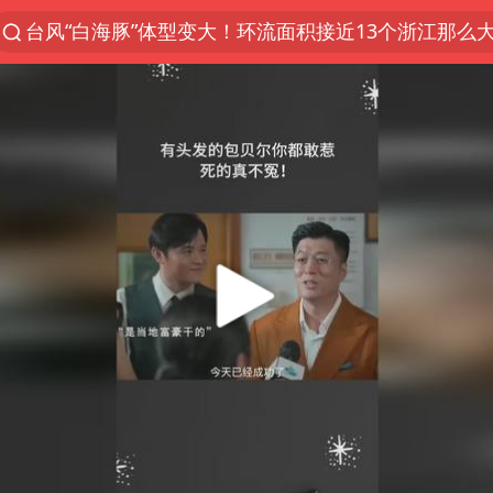
台风“白海豚”体型变大！环流面积接近13个浙江那么
“立秋的第一杯奶茶”又爆单了
河南撤回“领导带薪错峰休假”通知
直击泰国校园6死枪击案现场
四川宜宾市高县发生4.9级地震
国防部：坚决反制任何闹海挑衅图谋
台湾海峡南口北上船舶实施交通管制
方程豹钛9新车申报
江苏发布台风蓝色预警
年内最贵新股今日申购
向鹏0-3不敌张本智和