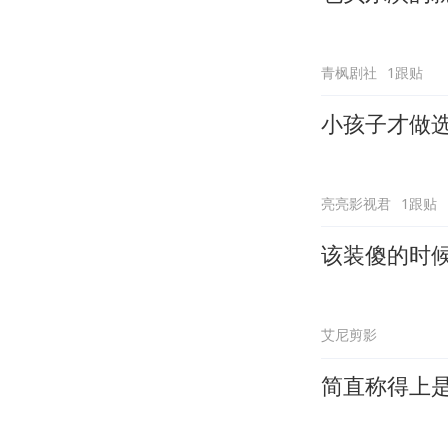
青枫剧社
1跟贴
小孩子才做
亮亮影视君
1跟贴
该装傻的时候
艾尼剪影
简直称得上