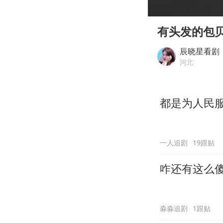
00:00
Play
有头发的包
辰晓星看剧
河北
都是为人民
一人追剧
19跟贴
咋还有这么
淼淼追剧
1跟贴