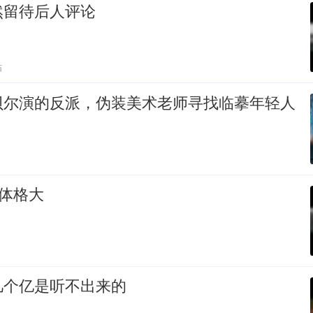
然留待后人评论
贴
贝尔演的反派，伪装美术老师寻找临摹年轻人
体格大
几个亿是听不出来的