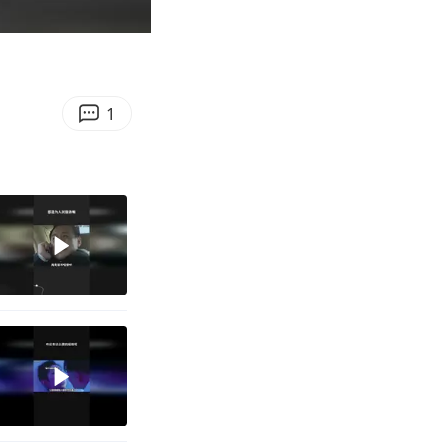
00:17
Enter
fullscreen
1