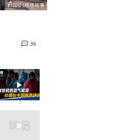
06:24
Enter
fullscreen
36