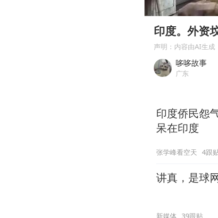
00:00
Play
印度。外资
声明：内容由AI生成
哆哆故事
广东
印度侨民怨
呆在印度
张学峰看空天
4跟
讲真，是球
新媒体
39跟贴