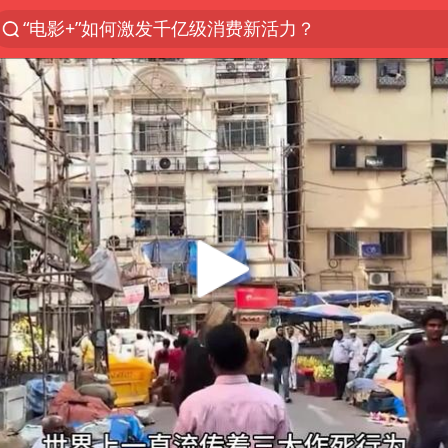
“电影+”如何激发千亿级消费新活力？
台风白海豚已进入24小时警戒线
上海：台风白海豚或将带来龙卷风
38岁演员求职万岁山NPC成功
国乒男单横滨冠军赛全军覆没
四川宜宾高县4.9级地震致1死
秋天的第一杯奶茶到底有多火
中巨芯：上半年归母净利润1405.77万元
东航：国内客票提前14天免费退改
日本试射“战斧”导弹，国防部回应
U17国足三连胜晋级明日之星半决赛