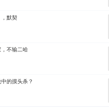
，，默契
家，不输二哈
说中的摸头杀？