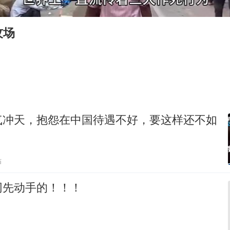
中国女篮70-67险胜尼日利亚女篮
百花奖开幕式
坟场
美股存储板块集体大跌
胡彦斌韩磊 谁帮谁
我国外贸延续良好增长态势
国防部：中国军队坚决反制任何闹海挑衅图谋
气冲天，抱怨在中国待遇不好，要这样还不如
夯实基础开新局
贴
网先动手的！！！