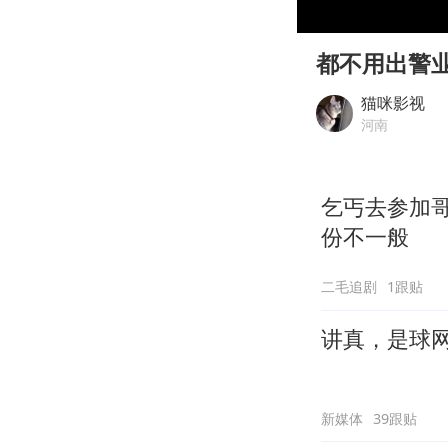
00:00
Play
都不用出警
猫咪影视
河南
乞丐去参加
份不一般
二毛追剧
1跟贴
讲真，是球
新媒体
39跟贴