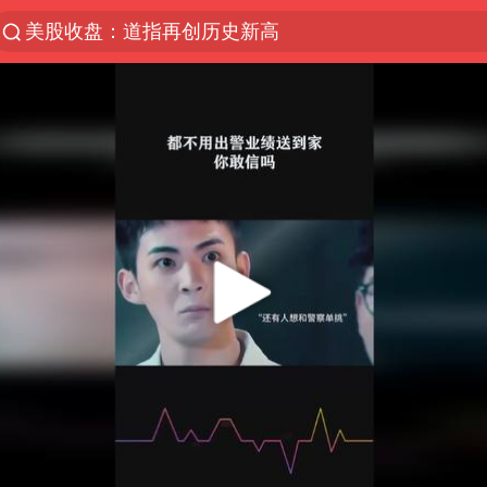
美股收盘：道指再创历史新高
服务提质，内需扩容有保障
人贩子“梅姨”真实姓名曝光
“老头乐”悬挂“蒙H好几个8”上路
41岁女子为鼓励女儿考研上岸985
河南：领导干部要带头休假
中国宣布5项对美反制措施
外交部回应日本将中国列为最大挑战
被妻子举报丈夫与情人一审获刑1年
“中国游”持续带火“中国购”
长安航空通报旅客所带充电宝自燃：航班备降武汉，