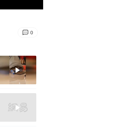
01:03
Enter
fullscreen
0