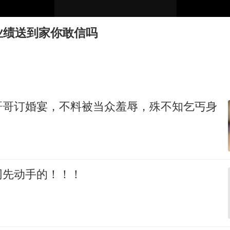
你常吃的兰州拉面要改名了，或改名青海拉面
急诊医生漏诊致2岁患儿死亡获刑1年
业绩送到家你敢信吗
李在明：韩国进入国家灾难状态
“老登”这个词错在哪里
女子旅游错把丧葬品当纪念品买下
张家界中心汽车站候车厅漏水如瀑布
哥哥订婚宴，不料被当众羞辱，殊不知乞丐身
“煎饼叔叔”张建武离世
坚持党全面领导和党中央集中统一领导
网先动手的！！！