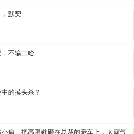
，，默契
家，不输二哈
说中的摸头杀？
追小偷，把高跟鞋砸在总裁的豪车上，太霸气