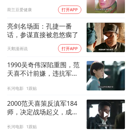
荷兰豆爱健康
打开APP
亮剑名场面：孔捷一番
话，参谋直接被忽悠瘸了
天鹅漫画说
打开APP
1990吴奇伟深陷重围，范
天喜不计前嫌，违抗军令
也要解救吴奇伟
长河电影
1跟贴
2000范天喜策反滇军184
师，决定战场起义，成为
首支起义的正规军！
长河电影
1跟贴