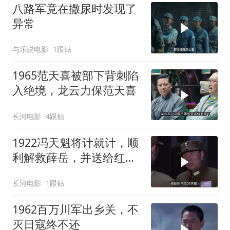
八路军竟在撒尿时发现了
异常
与乐説电影
1跟贴
1965范天喜被部下背刺陷
入绝境，龙云力保范天喜
长河电影
4跟贴
1922冯天魁将计就计，顺
利解救薛岳，并送给红军
一份大礼
长河电影
1跟贴
1962百万川军出乡关，不
灭日寇终不还