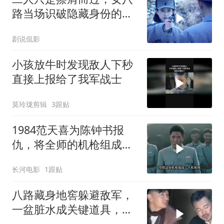
路当场识破隐藏身份的叛
徒
剧说侃影
小孩放牛时发现敌人下秒
直接上报给了我军战士
莫玲珑剪辑
3跟贴
1984范天喜为陈钟书报
仇，将全师的机枪组成机
枪阵，把日军打的毫无招
长河电影
1跟贴
架之力！
八路藏身地窖躲避敌军，
一盆脏水成关键道具，巧
妙骗过搜查化险为夷