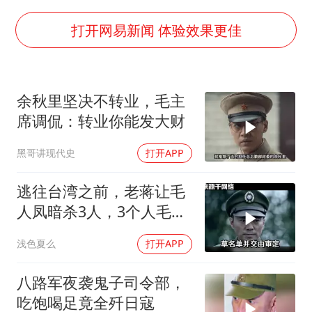
李亚鹏向地铁吐血女孩捐99999元
FIFA官方支持因凡蒂诺
打开网易新闻 体验效果更佳
41岁女子为鼓励女儿考上985研究生
乘客脱鞋散发异味 司机提醒反被怼
余秋里坚决不转业，毛主
日本籍女网红在韩直播时自杀身亡
席调侃：转业你能发大财
恩比德变瘦引热议
黑哥讲现代史
打开APP
总书记关心百姓身边这些民生大事
逃往台湾之前，老蒋让毛
人凤暗杀3人，3个人毛人
凤一个都不敢动
浅色夏么
打开APP
八路军夜袭鬼子司令部，
吃饱喝足竟全歼日寇