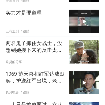
美豆看剧
4跟贴
实力才是硬道理
三有追剧
1跟贴
两名鬼子抓住女战士，没
想到她接下来的反击太解
气
吃货的分享
1969 范天喜和红军达成默
契，护送红军出境，老蒋
的围堵再次计划泡汤！
长河电影
1跟贴
二人只是擦肩而过，女八