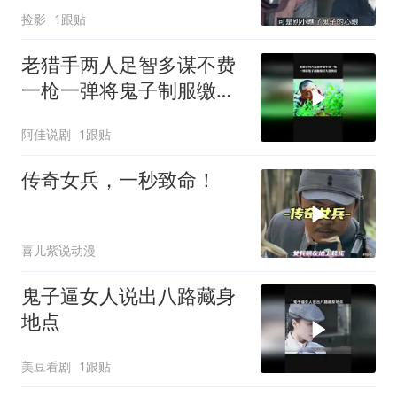
捡影
1跟贴
老猎手两人足智多谋不费
一枪一弹将鬼子制服缴获
大批物资
阿佳说剧
1跟贴
传奇女兵，一秒致命！
喜儿紫说动漫
鬼子逼女人说出八路藏身
地点
美豆看剧
1跟贴