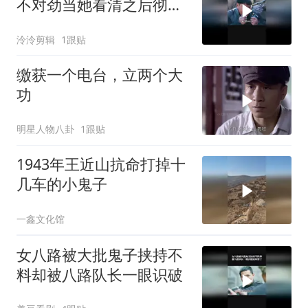
不对劲当她看清之后彻底
吓傻
泠泠剪辑
1跟贴
缴获一个电台，立两个大
功
明星人物八卦
1跟贴
1943年王近山抗命打掉十
几车的小鬼子
一鑫文化馆
女八路被大批鬼子挟持不
料却被八路队长一眼识破