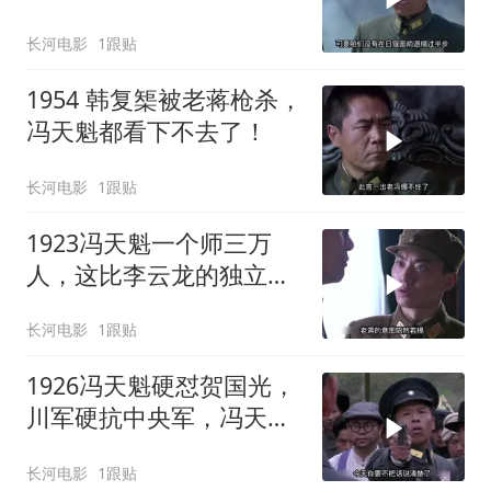
长河电影
1跟贴
1954 韩复榘被老蒋枪杀，
冯天魁都看下不去了！
长河电影
1跟贴
1923冯天魁一个师三万
人，这比李云龙的独立团
还厉害
长河电影
1跟贴
1926冯天魁硬怼贺国光，
川军硬抗中央军，冯天魁
保下了一支抗日铁军
长河电影
1跟贴