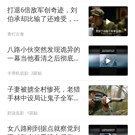
打退6倍敌军创奇迹，刘
伯承却比输了还难受，对
一事耿耿于怀
青灯古卷
八路小伙突然发现诡异的
一幕当他看清之后彻底吓
傻了
卡弹机追剧
2跟贴
子妻被掳全村惨死，老猎
手林中设局让鬼子全军覆
灭陪葬
剧说侃影
1跟贴
女八路刚到据点就察觉到