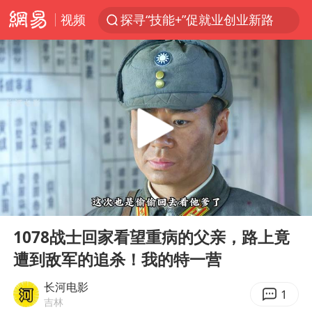
视频
探寻“技能+”促就业创业新路
顾客结账把钱扔地上 服务员霸气扔回
38岁山东财大教授刘海明逝世
被泰航拒载中国乘客：免费改签没兑现
陕西柞水遭遇暴雨五千余户群众转移
银行午休1.5小时 留个窗口行不行
台风白海豚或在华东沿海登陆
00:00
02:06
弹药库存告急 美军补货难
Play
Ent
full
沙特否认与胡塞武装举行会谈
1078战士回家看望重病的父亲，路上竟
遭到敌军的追杀！我的特一营
如何把百年大党建设得更加坚强有力
香港殿堂级填词人黎彼得因病离世 终年76岁
长河电影
1
吉林