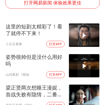
泰国一女公务员妆容引争议 本人回应
打开网易新闻 体验效果更佳
80后女柜员逆袭成4200亿银行副行长
27岁女子成组织卖淫集团主犯被通缉
这里的短剧太精彩了！看
吉林一“温度计大楼”读数爆表
了就停不下来！
女子利用漏洞0元薅走3000多件家电
小豆豆赛事
打开APP
24小时不关空调 电费会更低吗
东方甄选被判赔偿江小白30万元
姿势很帅但是没什么用好
奋进开新局 实干挑大梁
吗
山鸡看剧
1跟贴
打开APP
梁正贤两次想睡王漫妮，
首战失败有隐情，二番她
竟主动了mp4