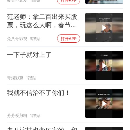
菠菜不算爱
1跟贴
打开APP
范老师：拿二百出来买股
票，玩这么大啊，春节档
电子榨菜来了
兔八哥影视
3跟贴
打开APP
一下子就对上了
青烟影剪
1跟贴
我就不信治不了你们！
芳芳爱剪辑
1跟贴