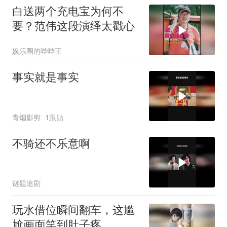
白送两个充电宝为何不
要？范伟这段演绎太戳心
娱乐圈的哔哔王
事实就是事实
青烟影剪
1跟贴
不骑还不乐意啊
谜题追剧
玩水借位瞬间翻车，这尴
尬画面笑到肚子疼