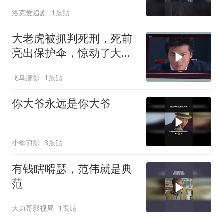
洛克爱追剧
1跟贴
大老虎被抓判死刑，死前
亮出保护伞，惊动了大领
导
飞鸟潜影
1跟贴
你大爷永远是你大爷
小椰剪影
3跟贴
有钱瞎嘚瑟，范伟就是典
范
大力哥影视局
1跟贴