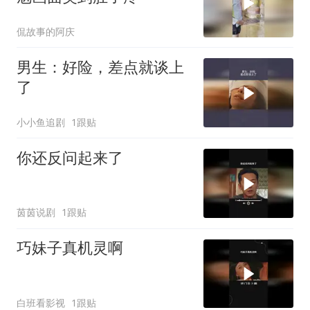
侃故事的阿庆
男生：好险，差点就谈上
了
小小鱼追剧
1跟贴
你还反问起来了
茵茵说剧
1跟贴
巧妹子真机灵啊
白班看影视
1跟贴