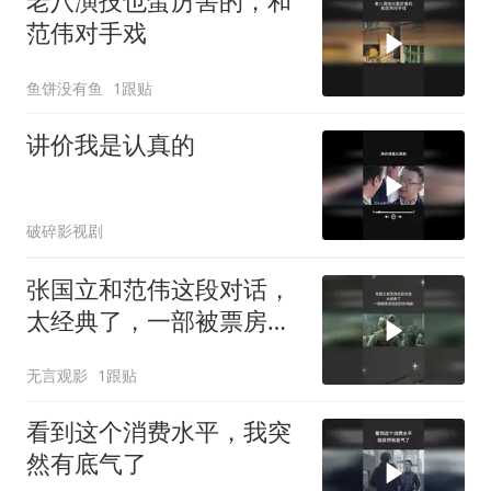
老八演技也蛮厉害的，和
范伟对手戏
鱼饼没有鱼
1跟贴
讲价我是认真的
破碎影视剧
张国立和范伟这段对话，
太经典了，一部被票房低
估的好电影
无言观影
1跟贴
看到这个消费水平，我突
然有底气了