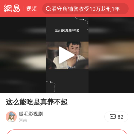
视频
看守所辅警收受10万获刑1年
以“新”破局 首发经济点亮城市消费活力
台风白海豚进入48小时警戒线
中方回应是否在太平洋海底开采稀土
台风白海豚影响中国已成定局
佛得角门将亮相智利俱乐部主场
U17国足1分钟轰2球
00:00
00:40
五粮液渠道价一箱上涨近百元
Play
Ent
full
宇树科技发行价格150.80元/股
这么能吃是真养不起
法国将禁止“未经同意的电话营销”
腿毛影视剧
82
河南
宇树科技王兴兴身家有望超200亿元