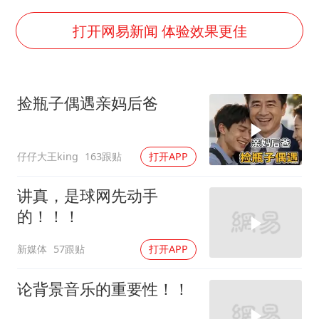
王艺迪无缘横滨赛决赛
泰国：高度重视中国游客旅游体验
打开网易新闻 体验效果更佳
于东来直播和胖东来核心团队开会
上海大部迎大暴雨
捡瓶子偶遇亲妈后爸
《龙餐馆》 冲奖
蒯曼挺进WTT横滨冠军赛女单四强
仔仔大王king
163跟贴
打开APP
构建更高水平的全民健身公共服务体系
讲真，是球网先动手
的！！！
新媒体
57跟贴
打开APP
论背景音乐的重要性！！