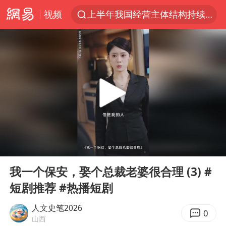
视频
上半年我国经营主体结构持续优化
上海有出现龙卷潜势
上海全域长途客运班次全部停运
今日15时起福州地铁高架区段停运
白海豚逼近浙闽沿海
1枚就能让航母瘫痪 轰-6J实力有多强
王艺迪2-4不敌张本美和止步4强
00:00
18:43
国足U17与阿森纳决赛取消 并列冠军
Play
Ent
full
上门女婿出轨女邻居多年被判重婚罪
我一个保安，娶个总裁老婆很合理 (3) #
短剧推荐 #热播短剧
王传君 《披荆斩棘》
2025年小学教师减少13.19万
人文史笔2026
0
山西