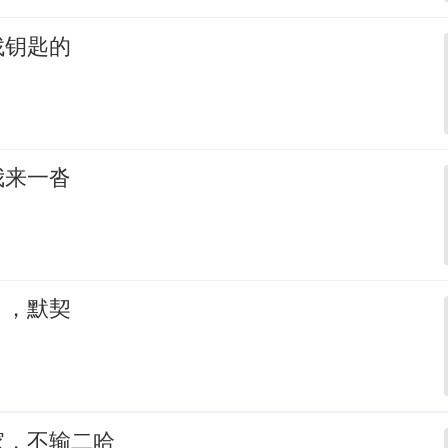
找钥匙的
我来一沓
，，默契
家，不输二哈