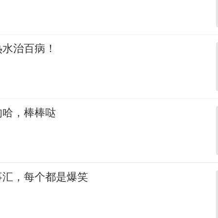
热水治百病！
的哈，棒棒哒
事汇，每个都是爆笑