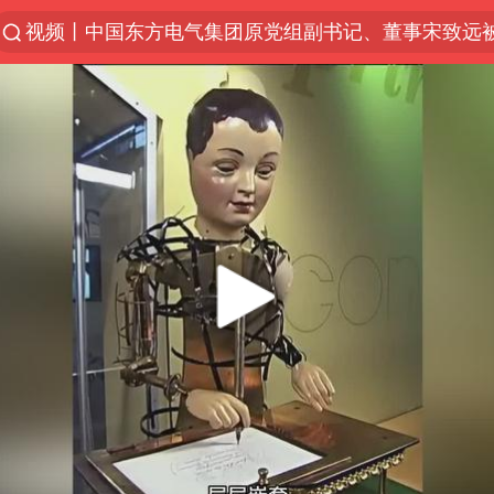
视频丨中国东方电气集团原党组副书记、董事宋致远
“China Cool”火了，老外爱上中国避暑游
“南湖号”盾构机下线
香港宏福苑火灾或由烟头引起
浙江台州《告全体市民书》
伊斯兰版北约来了吗
中国父女泰国骑摩托车坠崖1死1伤
网约车司机充电时猝死保险拒赔
四川宜宾3.4级地震
周末打虎 宋致远被查
上半年国内居民出游人次34.63亿