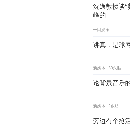
沈逸教授谈“
峰的
一口娱乐
讲真，是球
新媒体
39跟贴
论背景音乐
新媒体
2跟贴
旁边有个抢