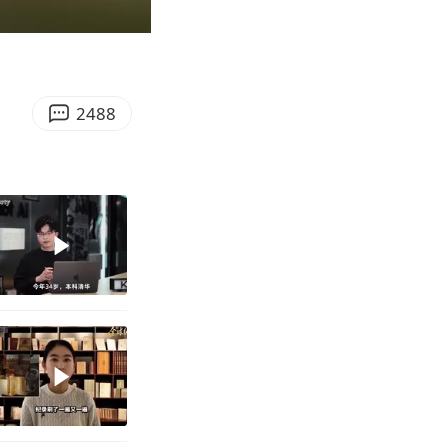
00:57
Enter
fullscreen
2488