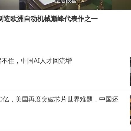
陕西柞水泥石流已致2死 仍有1人失联
店主称换“青海拉面”招牌后生意更好
后制造欧洲自动机械巅峰代表作之一
多所高校取消艺考
泰国初中生饮弹自尽前开了26枪
22岁女生独闯南太行失联12天
万岁山接盘烂尾恒大文旅城
不住，中国AI人才回流增
薛之谦杭州站演唱会取消
习近平心系体育强国建设
20亿，美国再度突破芯片世界难题，中国还