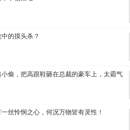
说中的摸头杀？
追小偷，把高跟鞋砸在总裁的豪车上，太霸气
有一丝怜悯之心，何况万物皆有灵性！