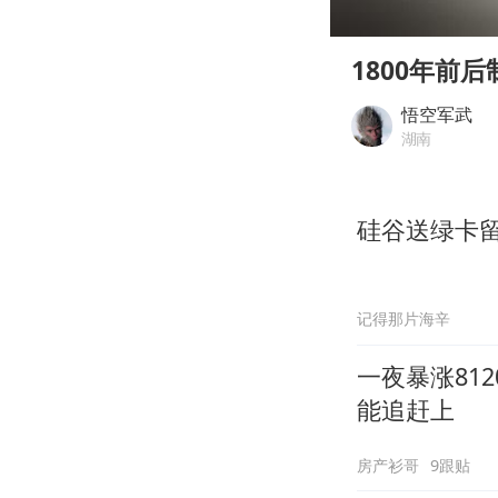
00:00
Play
1800年前
悟空军武
湖南
硅谷送绿卡留
记得那片海辛
一夜暴涨81
能追赶上
房产衫哥
9跟贴