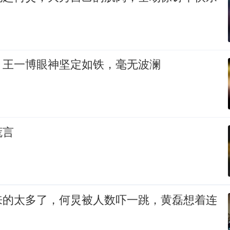
！王一博眼神坚定如铁，毫无波澜
谎言
来的太多了，何炅被人数吓一跳，黄磊想着连