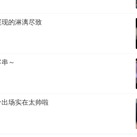
展现的淋漓尽致
客串～
个出场实在太帅啦