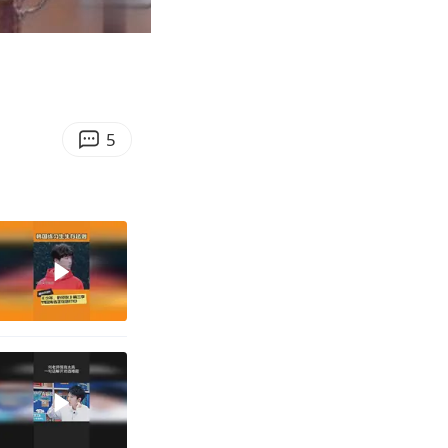
00:25
Enter
fullscreen
5