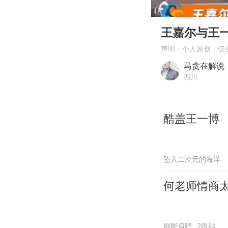
00:00
Play
王嘉尔与王
声明：个人原创，仅
马贪在解说
四川
酷盖王一博
坠入二次元的海洋
何老师情商
剧能追吧
2跟贴