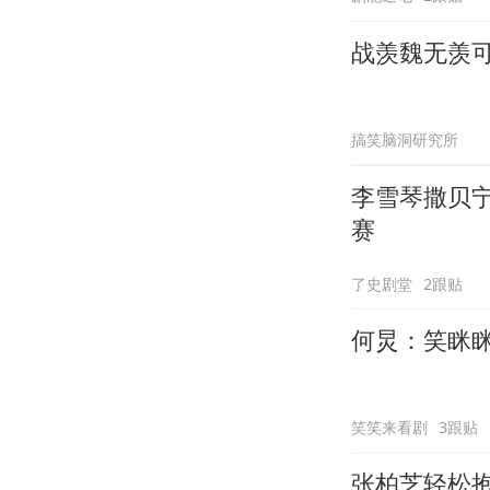
战羡魏无羡
搞笑脑洞研究所
李雪琴撒贝
赛
了史剧堂
2跟贴
何炅：笑眯
笑笑来看剧
3跟贴
张柏芝轻松