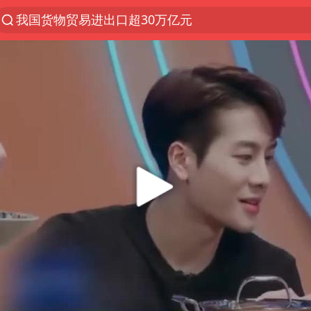
佛山通报笔试前13被淘汰后5名进体检
河南撤回“领导带薪错峰休假”通知
四川宜宾市高县发生4.9级地震
台风白海豚加强
超颖电子拟投资20.86亿建设新项目
向鹏0-3不敌张本智和
广东雷州通报特教老师招聘违规事件
“立秋的第一杯奶茶”又爆单了
泰国枪击案凶手先杀祖父母后行凶
宇树科技中一签需缴款7.54万元
国防部：坚决反制任何闹海挑衅图谋