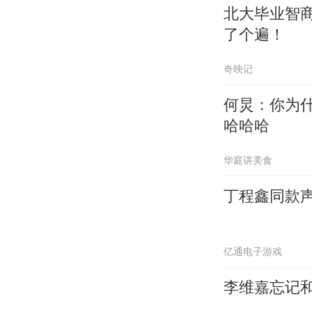
北大毕业智
了个遍！
奇映记
何炅：你为
哈哈哈
华庭讲美食
丁程鑫同款声
亿通电子游戏
李维嘉忘记