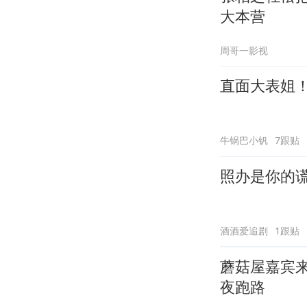
大本营
周哥一影视
直面大表姐
牛锅巴小钒
7跟贴
照办是你的
酒酒爱追剧
1跟贴
蘑菇屋嘉宾
夜跑路