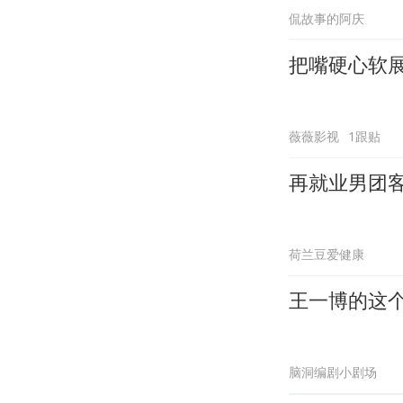
侃故事的阿庆
把嘴硬心软
薇薇影视
1跟贴
再就业男团
荷兰豆爱健康
王一博的这
脑洞编剧小剧场