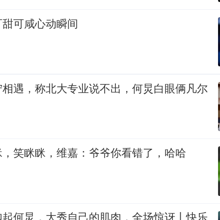
可甜可咸心动瞬间
宁相遇，称北大专业说不出，何炅白眼俩凡尔
眯，笑眯眯，维嘉：爷爷你看错了，哈哈
抱起何炅，大秀自己的肌肉，全场惊讶丨快乐