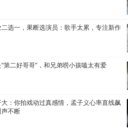
业二选一，果断选演员：歌手太累，专注新作
“第二好哥哥”，和兄弟唠小孩嗑太有爱
开大：你拍戏动过真感情，孟子义心率直线飙
叫声不断