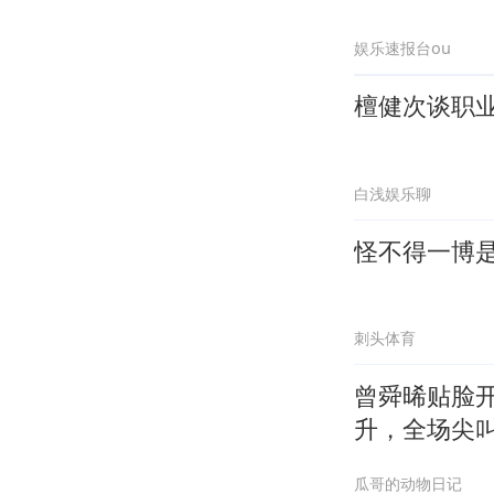
娱乐速报台ou
檀健次谈职
白浅娱乐聊
怪不得一博是
刺头体育
曾舜晞贴脸
升，全场尖
瓜哥的动物日记