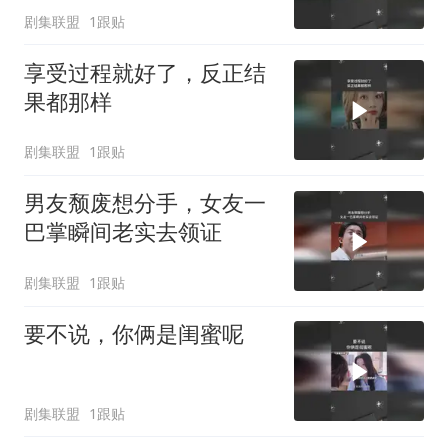
剧集联盟
1跟贴
享受过程就好了，反正结
果都那样
剧集联盟
1跟贴
男友颓废想分手，女友一
巴掌瞬间老实去领证
剧集联盟
1跟贴
要不说，你俩是闺蜜呢
剧集联盟
1跟贴