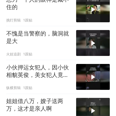
住的
挑灯剪辑
1跟贴
不愧是当警察的，脑洞就
是大
火娃追剧
1跟贴
小伙押运女犯人，因小伙
相貌英俊，美女犯人竟以
身相许
纵横剪辑
1跟贴
姐姐借八万，嫂子送两
万，这才是亲人啊