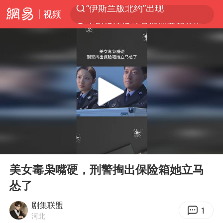
视频
光影经济撬动暑期消费新蓝海
白海豚10级风圈已触及浙江台州
以军士兵把枪口对准中国记者
河南警方公开征集黑恶犯罪线索
谢霆锋演唱会隔空祝王菲生日快乐
方桃子代言广告视频已下架
WTT横滨冠军赛女单四强国乒占三席
00:00
01:55
浙江省发出今年第2号指挥长令
Play
Ent
full
一周大涨超7% 金价为何突然上涨
美女毒枭嘴硬，刑警掏出保险箱她立马
怂了
情侣在平潭拍日出时坠崖致一死一伤
生产也能“拼单”了
剧集联盟
1
河北