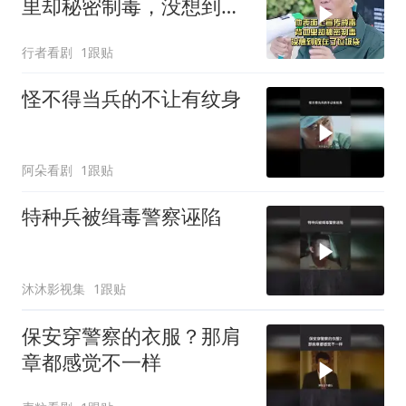
里却秘密制毒，没想到败
在了垃圾袋
行者看剧
1跟贴
怪不得当兵的不让有纹身
阿朵看剧
1跟贴
特种兵被缉毒警察诬陷
沐沐影视集
1跟贴
保安穿警察的衣服？那肩
章都感觉不一样