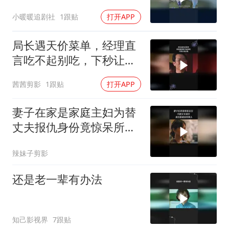
小暖暖追剧社
1跟贴
打开APP
局长遇天价菜单，经理直
言吃不起别吃，下秒让他
后悔
茜茜剪影
1跟贴
打开APP
妻子在家是家庭主妇为替
丈夫报仇身份竟惊呆所有
人
辣妹子剪影
还是老一辈有办法
知己影视界
7跟贴