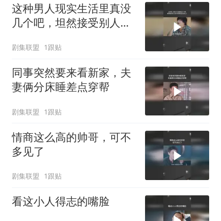
这种男人现实生活里真没
几个吧，坦然接受别人孩
子的同时还去结扎了
剧集联盟
1跟贴
同事突然要来看新家，夫
妻俩分床睡差点穿帮
剧集联盟
1跟贴
情商这么高的帅哥，可不
多见了
剧集联盟
1跟贴
看这小人得志的嘴脸