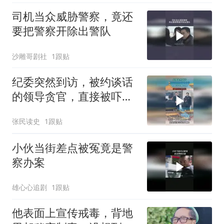
司机当众威胁警察，竟还
要把警察开除出警队
沙雕哥剧社
1跟贴
纪委突然到访，被约谈话
的领导贪官，直接被吓得
瑟瑟发抖
张民读史
1跟贴
小伙当街差点被冤竟是警
察办案
雄心心追剧
1跟贴
他表面上宣传戒毒，背地