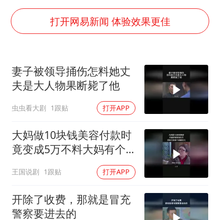
央视新主播李秋莹孙亚鹏亮相
白海豚登陆前还将加强
打开网易新闻 体验效果更佳
娜扎称眼睛恢复情况不太妙
河南刑案嫌犯被抓 逃窜时伤害多人
妻子被领导捅伤怎料她丈
经常半夜醒要排查6种疾病
夫是大人物果断毙了他
三警齐发！多地10级以上雷暴大风
虫虫看大剧
1跟贴
打开APP
乐享全民健身 共筑健康中国
大妈做10块钱美容付款时
竟变成5万不料大妈有个
刑警女儿
王国说剧
1跟贴
打开APP
开除了收费，那就是冒充
警察要进去的