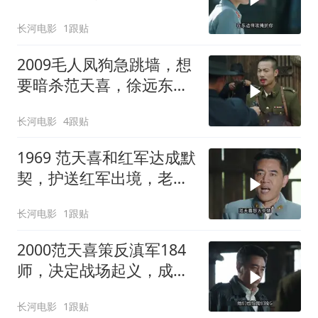
也要解救吴奇伟
长河电影
1跟贴
2009毛人凤狗急跳墙，想
要暗杀范天喜，徐远东硬
杠毛人凤
长河电影
4跟贴
1969 范天喜和红军达成默
契，护送红军出境，老蒋
的围堵再次计划泡汤！
长河电影
1跟贴
2000范天喜策反滇军184
师，决定战场起义，成为
首支起义的正规军！
长河电影
1跟贴