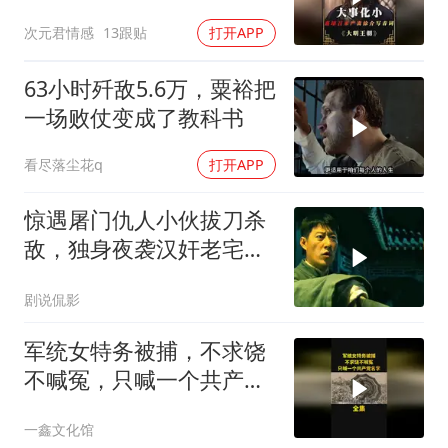
江案子压了下来
次元君情感
13跟贴
打开APP
63小时歼敌5.6万，粟裕把
一场败仗变成了教科书
看尽落尘花q
打开APP
惊遇屠门仇人小伙拔刀杀
敌，独身夜袭汉奸老宅了
结血债
剧说侃影
军统女特务被捕，不求饶
不喊冤，只喊一个共产党
名字！
一鑫文化馆