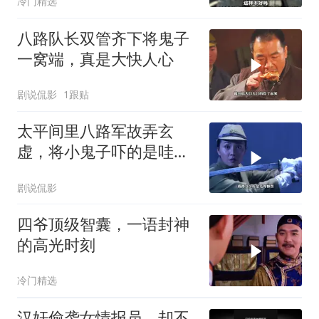
冷门精选
八路队长双管齐下将鬼子
一窝端，真是大快人心
剧说侃影
1跟贴
太平间里八路军故弄玄
虚，将小鬼子吓的是哇哇
大叫
剧说侃影
四爷顶级智囊，一语封神
的高光时刻
冷门精选
汉奸偷袭女情报员，却不