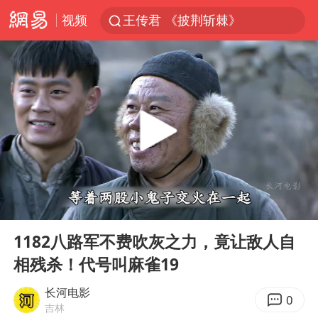
视频
王传君 《披荆斩棘》
上海：5号线16号线浦江线全线停运
白海豚预计将在浙江苍南到三门一带登陆
今日15时起福州地铁高架区段停运
国足U17与阿森纳决赛取消 并列冠军
王艺迪2-4不敌张本美和止步4强
上门女婿出轨女邻居多年被判重婚罪
00:00
03:32
2025年小学教师减少13.19万
Play
Ent
full
王艺迪无缘横滨赛决赛
1182八路军不费吹灰之力，竟让敌人自
相残杀！代号叫麻雀19
泰国：高度重视中国游客旅游体验
上海大部迎大暴雨
长河电影
0
吉林