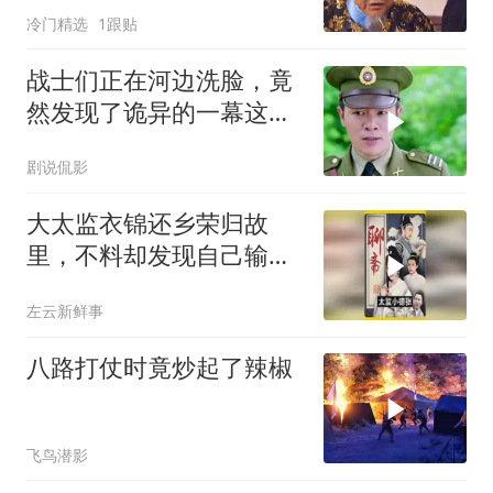
冷门精选
1跟贴
战士们正在河边洗脸，竟
然发现了诡异的一幕这下
要惨了
剧说侃影
大太监衣锦还乡荣归故
里，不料却发现自己输得
一败涂地！
左云新鲜事
八路打仗时竟炒起了辣椒
飞鸟潜影