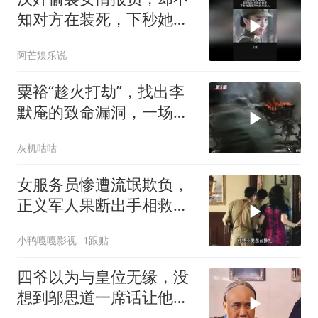
知对方在装死，下秒她直
接开枪反杀
阿芒娱乐说
粟裕“趁火打劫”，找出李
默庵的致命漏洞，一场闪
电战再次封神
灰机咕咕
女服务员惨遭流氓欺负，
正义军人果断出手相救，
英雄壮举令人动容
小鸭嘎嘎影视
1跟贴
四爷以为与皇位无缘，没
想到邬思道一席话让他醍
醐灌顶