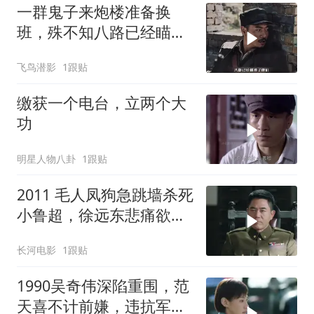
一群鬼子来炮楼准备换
班，殊不知八路已经瞄准
了他们
飞鸟潜影
1跟贴
缴获一个电台，立两个大
功
明星人物八卦
1跟贴
2011 毛人凤狗急跳墙杀死
小鲁超，徐远东悲痛欲
绝，被范天喜成功策反！
长河电影
1跟贴
1990吴奇伟深陷重围，范
天喜不计前嫌，违抗军令