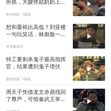
所抓，大嫂佟姑奶奶上门
强硬要人
长河电影
1跟贴
想和粟裕比高低？刘亚楼
一句玩笑话，林彪脸一
沉，这话欠考虑！
开车要双手
特工要刺杀鬼子最高指挥
官，结果遭到鬼子埋伏
剧说侃影
1跟贴
周天子凭借龙文赤鼎找回
了尊严，可惜秦武王举鼎
身亡