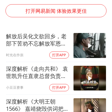
《龙餐馆》 冲奖
蒯曼挺进WTT横滨冠军赛女单四强
打开网易新闻 体验效果更佳
以军士兵把枪口对准中国记者
笔试第一被劝弃考涉事副校长被撤职
解放后吴化文欲回乡，老
白海豚5次眼壁置换
部下苦劝不忘解放军恩情
构建更高水平的全民健身公共服务体系
与好处
时光在作祟
打开APP
深度解析《走向共和》 袁
世凯升任直隶总督负责接
受防务
小豆豆赛事
打开APP
深度解析《大明王朝
1566》 嘉靖烧毁供词把浙