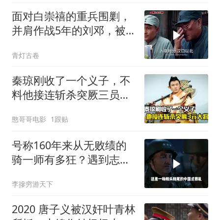
面对白崇禧的重兵围剿，
并肩作战5年的刘邓，被
迫分开行动
青灯古卷
秦琼刚收了一个义子，不
料他接连斩杀突厥三员大
将，剧情片
憨哥哥电影
1跟贴
号称160年来从无败绩的
骑一师有多狂？遇到志愿
军1天就老实了
李摻穷游天下
2020 唐子义被汉奸叶青林