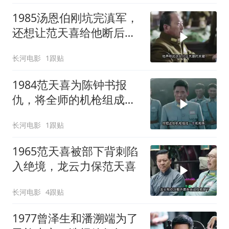
1985汤恩伯刚坑完滇军，
还想让范天喜给他断后，
从未见过如此厚颜无耻之
长河电影
1跟贴
人
1984范天喜为陈钟书报
仇，将全师的机枪组成机
枪阵，把日军打的毫无招
长河电影
1跟贴
架之力！
1965范天喜被部下背刺陷
入绝境，龙云力保范天喜
长河电影
4跟贴
1977曾泽生和潘溯端为了