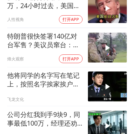
万，24小时过去，美国依
旧沉默
人性视角
打开APP
特朗普很快签署140亿对
台军售？美议员窜台：必
须以实力拒统
烽火观察
打开APP
他将同学的名字写在笔记
上，按照名字挨家挨户去
杀人！
飞龙文化
公司分红我到手9块9，同
事最低100万，经理还劝
我续签，我笑了：不签了