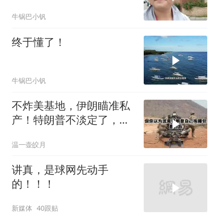
老师傅一招拿下
牛锅巴小钒
终于懂了！
牛锅巴小钒
不炸美基地，伊朗瞄准私
产！特朗普不淡定了，被
死死捏住七寸
温一壶皎月
讲真，是球网先动手
的！！！
新媒体
40跟贴