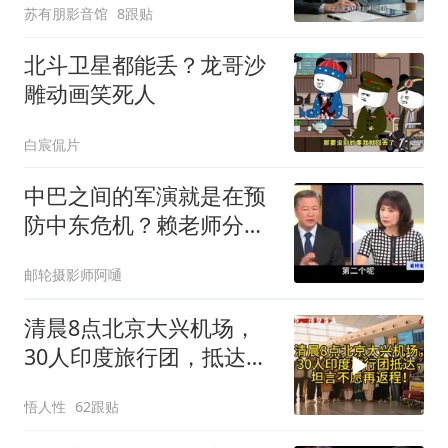
苏有朋影音馆
8跟贴
北斗卫星都能丢？龙哥沙
雕动画笑死人
白宸侃片
中巴之间的军演就是在预
防中东危机？赖老师分析
解放军比美军厉害
邮轮摄影师阿嗵
清晨8点北京大兴机场，
30人印度旅行团，抵达，
坦言不愿再返程！
悟人性
62跟贴