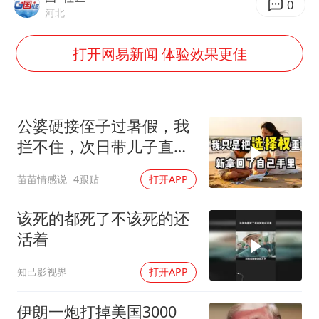
0
香港宏福苑火灾或由烟头引起
河北
西贝创始人贾国龙押注鲜羊赛道
打开网易新闻 体验效果更佳
“不怕六爷挂得多 就怕六爷挂一颗”
多个明星演唱会取消
36岁男演员成景区NPC后人气爆棚
公婆硬接侄子过暑假，我
拦不住，次日带儿子直飞
人民的健康、体质、幸福一脉相承
普吉岛，婆婆傻眼
苗苗情感说
4跟贴
打开APP
该死的都死了不该死的还
活着
知己影视界
打开APP
伊朗一炮打掉美国3000