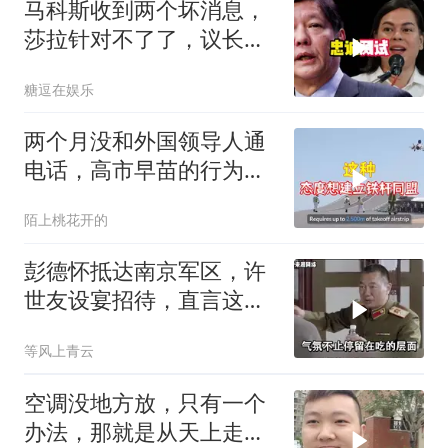
马科斯收到两个坏消息，
莎拉针对不了了，议长反
水，防长被硬刚！
糖逗在娱乐
两个月没和外国领导人通
电话，高市早苗的行为让
日本媒体不解
陌上桃花开的
彭德怀抵达南京军区，许
世友设宴招待，直言这是
最高的标准
等风上青云
空调没地方放，只有一个
办法，那就是从天上走，