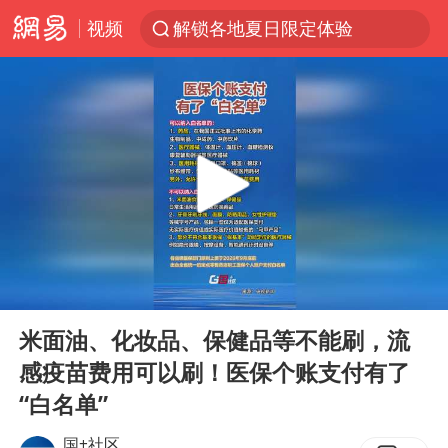
解锁各地夏日限定体验
视频
西湖突现狂风暴雨 游客瞬间被浇透
金饰克价一夜涨回1300元
新疆景区自驾服务费改为按车收费
视频丨中国东方电气集团原党组副书记、董事宋致远被查
梁家辉：到内地拍戏不是北上是回归
白海豚将正面袭击贯穿浙江
酒店回应车内过夜被收150元
00:00
00:04
Play
Ent
几元成本 千万市值蒸发
full
米面油、化妆品、保健品等不能刷，流
牛津大学一纸声明甩不了锅
感疫苗费用可以刷！医保个账支付有了
儿子陪躺平老爹体验外卖员火了
“白名单”
浙江台州《告全体市民书》
国+社区