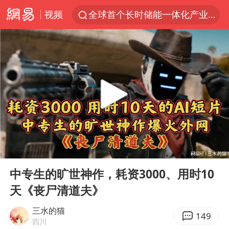
视频
全球首个长时储能一体化产业园量产
台风白海豚已进入24小时警戒线
中国女篮70-67险胜尼日利亚女篮
上海：台风白海豚或将带来龙卷风
四川宜宾高县4.9级地震致1死
中巨芯：上半年归母净利润1405.77万元
出口禁令驱动有色板块大涨
00:00
03:33
秋天的第一杯奶茶到底有多火
Play
Ent
full
38岁演员求职万岁山NPC成功
中专生的旷世神作，耗资3000、用时10
天《丧尸清道夫》
胜宏科技：股票交易异常波动
国乒男单横滨冠军赛全军覆没
三水的猫
149
四川