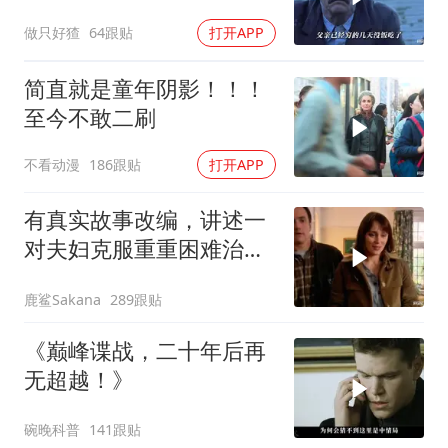
做只好猹
64跟贴
打开APP
简直就是童年阴影！！！
至今不敢二刷
不看动漫
186跟贴
打开APP
有真实故事改编，讲述一
对夫妇克服重重困难治疗
自闭症孩子的故事
鹿鲨Sakana
289跟贴
《巅峰谍战，二十年后再
无超越！》
碗晚科普
141跟贴