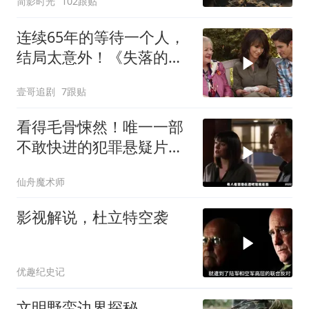
简影时光
102跟贴
连续65年的等待一个人，
结局太意外！《失落的情
人节》
壹哥追剧
7跟贴
看得毛骨悚然！唯一一部
不敢快进的犯罪悬疑片，
真相太炸裂
仙舟魔术师
影视解说，杜立特空袭
优趣纪史记
文明野蛮边界探秘