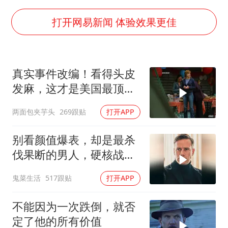
U17国足三连胜晋级明日之星半决赛
胡彦斌获《歌手2026》歌王
打开网易新闻 体验效果更佳
东航：国内客票提前14天免费退改
美股存储板块集体大跌
真实事件改编！看得头皮
日本试射“战斧”导弹，国防部回应
发麻，这才是美国最顶级
夯实基础开新局
刑侦片，全程高能
两面包夹芋头
269跟贴
打开APP
别看颜值爆表，却是最杀
伐果断的男人，硬核战术
犯罪片来袭
鬼菜生活
517跟贴
打开APP
不能因为一次跌倒，就否
定了他的所有价值