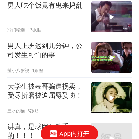
男人吃个饭竟有鬼来捣乱
冷门精选
13跟贴
男人上班迟到几分钟，公
司发生可怕的事
莹小八影视
1跟贴
大学生被表哥骗遭拐卖，
受尽折磨被迫屈辱妥协！
三水的猫
3跟贴
讲真，是球网先动手
App内打开
的！！！