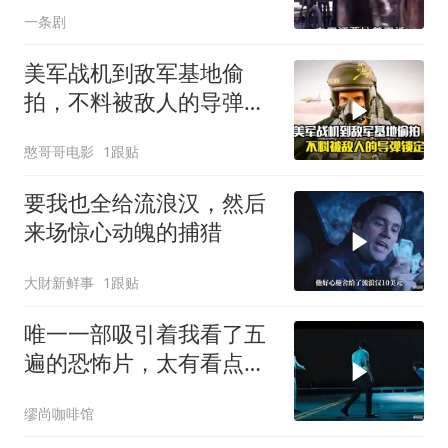
一条剧
美军战机到敌军基地偷
拍，不料被敌人的导弹锁
定，战争片
憨哥哥电影
1跟贴
要我也全给流浪汉，然后
来场惊心动魄的捕猎
大財新鲜事
1跟贴
唯一一部吸引着我看了五
遍的恐怖片，太有看点
了，爽到极致
缪尚咖啡馆