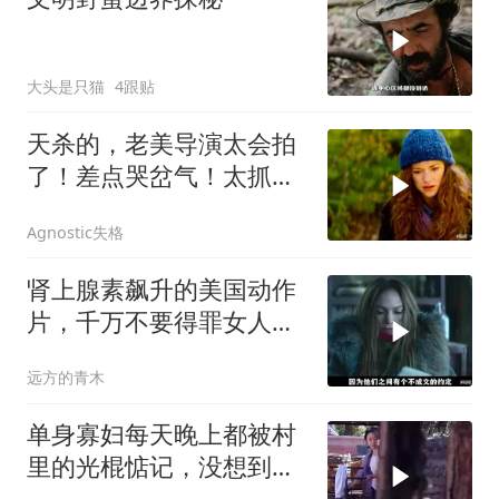
大头是只猫
4跟贴
天杀的，老美导演太会拍
了！差点哭岔气！太抓心
了！看一次哭一次
Agnostic失格
肾上腺素飙升的美国动作
片，千万不要得罪女人，
狠起来比男人凶猛
远方的青木
单身寡妇每天晚上都被村
里的光棍惦记，没想到她
竟这样做