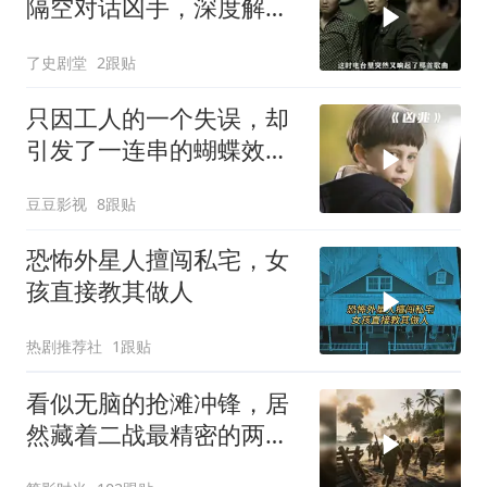
隔空对话凶手，深度解读
背后玄机
了史剧堂
2跟贴
只因工人的一个失误，却
引发了一连串的蝴蝶效
应！惊悚片《凶兆》
豆豆影视
8跟贴
恐怖外星人擅闯私宅，女
孩直接教其做人
热剧推荐社
1跟贴
看似无脑的抢滩冲锋，居
然藏着二战最精密的两栖
登陆作战体系