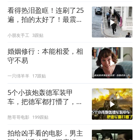
看得热泪盈眶！连刷了25
遍，拍的太好了！最震惊
的是真实事件改编
小朋友手工
3跟贴
婚姻修行：本能相爱，相
守不易
一只绵羊羊
17跟贴
5个小孩炮轰德军装甲
车，把德军都打懵了，战
争片
憨哥哥电影
199跟贴
拍给凶手看的电影，男主