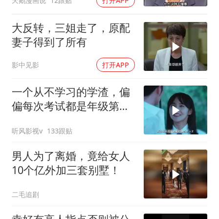
天鹅漫画说
12跟贴
打开APP
大反转，三姐走了，原配
妻子得到了所有
影中见影
打开APP
一个从不学习的学渣，偏
偏每次考试都是年级第
一！
听风影视v
133跟贴
男人为了离婚，竟给女人
10个亿外加三套别墅！
二毛追剧