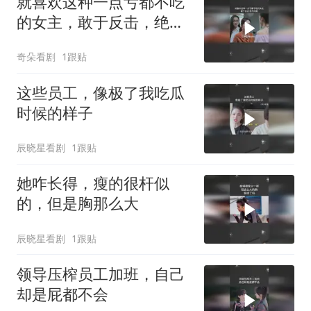
就喜欢这种一点亏都不吃
的女主，敢于反击，绝不
内耗
奇朵看剧
1跟贴
这些员工，像极了我吃瓜
时候的样子
辰晓星看剧
1跟贴
她咋长得，瘦的很杆似
的，但是胸那么大
辰晓星看剧
1跟贴
领导压榨员工加班，自己
却是屁都不会