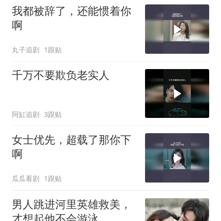
我都被辞了，还能惯着你
啊
丸子追剧
1跟贴
千万不要欺负老实人
阿缸追剧
3跟贴
女士优先，超载了那你下
啊
瓜瓜看剧
1跟贴
男人跳进河里英雄救美，
才想起他不会游泳