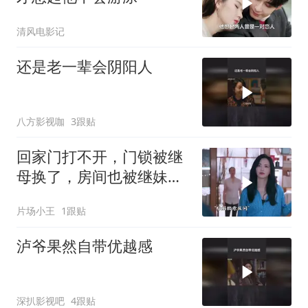
清风电影记
还是老一辈会阴阳人
八方影视咖
3跟贴
回家门打不开，门锁被继
母换了，房间也被继妹霸
占
片场小王
1跟贴
泸爷果然自带优越感
深扒影视吧
4跟贴