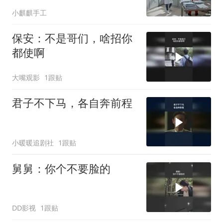
小麒麒手工
保安：不是哥们，啥招你
都使啊
大嘴观影
1跟贴
君子不下马，各自奔前程
小暖暖追剧社
1跟贴
舅舅：你个不要脸的
DD影视
1跟贴