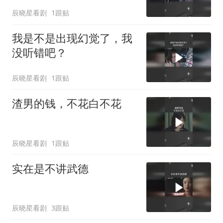
辰晓星看剧
1跟贴
我是不是出现幻觉了，我
没听错吧？
辰晓星看剧
1跟贴
渣男的钱，不花白不花
辰晓星看剧
1跟贴
实在是不讲武德
辰晓星看剧
3跟贴