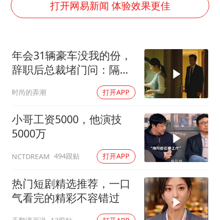
黄金牛市回来了吗
打开网易新闻 体验效果更佳
酒店花洒现排泄物住客索赔遭拒
杭州全市有序停课
年会31辆豪车没我的份，
夏日经济乘“热”而上 消费市场向“新”而行
辞职后总裁堵门问：隔壁
36岁男演员成景区NPC后人气爆棚
楼你买的？
时尚的弄潮
打开APP
新疆优化调整景区内自驾服务费
全民健身事业高质量发展
小哥工资5000，他演技
乐享全民健身 共筑健康中国
5000万
494跟贴
打开APP
NCTDREAM
热门短剧精选推荐，一口
气看完的精彩不容错过