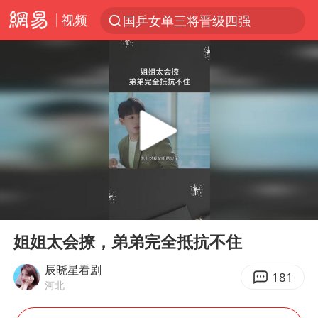
视频
国乒女单三将晋级四强
光影经济撬动暑期消费新蓝海
陈思诚零点晒照为佟丽娅庆生
郑丽文：台湾从来没有“独立”过
央视新主播李秋莹孙亚鹏亮相
几元成本的AI广告导致千万市值蒸发
情侣平潭拍日出坠崖1死1伤
00:00
04:40
老挝国会主席赛宋蓬逝世
Play
Ent
full
茅台部分直营店飞天茅台提价
姐姐太会撩，弟弟完全抵抗不住
白海豚将正面袭击贯穿浙江
辰晓星看剧
181
河北
酒店回应车内过夜被收150元