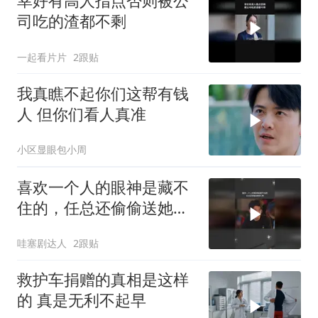
幸好有高人指点否则被公
司吃的渣都不剩
一起看片片
2跟贴
我真瞧不起你们这帮有钱
人 但你们看人真准
小区显眼包小周
喜欢一个人的眼神是藏不
住的，任总还偷偷送她礼
物
哇塞剧达人
2跟贴
救护车捐赠的真相是这样
的 真是无利不起早