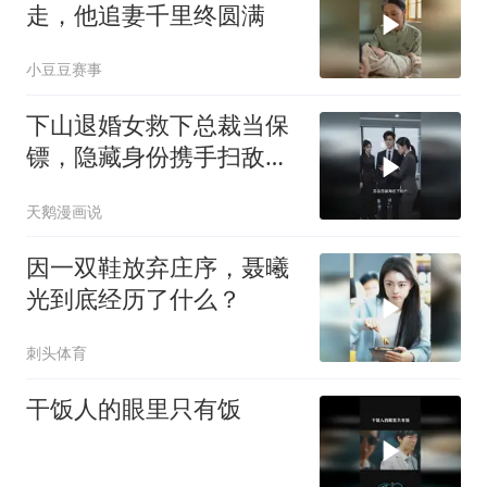
走，他追妻千里终圆满
小豆豆赛事
下山退婚女救下总裁当保
镖，隐藏身份携手扫敌终
成婚
天鹅漫画说
因一双鞋放弃庄序，聂曦
光到底经历了什么？
刺头体育
干饭人的眼里只有饭