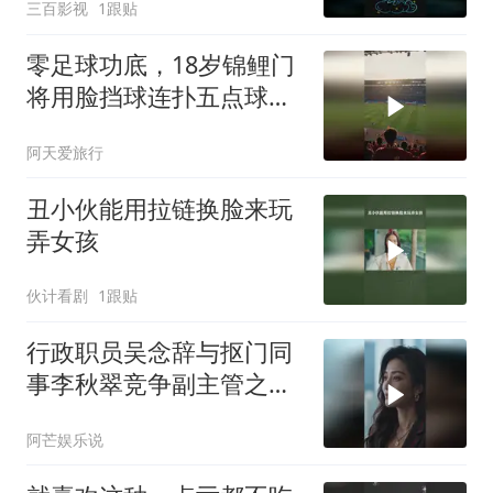
三百影视
1跟贴
零足球功底，18岁锦鲤门
将用脸挡球连扑五点球保
级
阿天爱旅行
丑小伙能用拉链换脸来玩
弄女孩
伙计看剧
1跟贴
行政职员吴念辞与抠门同
事李秋翠竞争副主管之
位，李秋翠多次报复均被
阿芒娱乐说
吴念辞一一化解