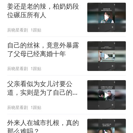
姜还是老的辣，柏奶奶段
位碾压所有人
辰晓星看剧
1跟贴
自己的丝袜，竟意外暴露
了父母已经离婚十年
辰晓星看剧
1跟贴
父亲看似为女儿讨要公
道，实则是为了自己的利
益
辰晓星看剧
1跟贴
外来人在城市扎根，真的
那么难吗？