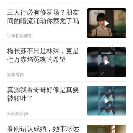
三人行必有修罗场？朋友
间的暗流涌动你察觉了吗
宝哥精彩赛事
梅长苏不只是林殊，更是
七万赤焰冤魂的希望
蜜罐看剧
真源我看哥哥好像是真要
被转吐了
麻花娱乐ya
暴雨错认成婚，她带球远