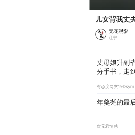
00:00
Play
儿女背我丈
无花观影
辽宁
丈母娘升副
分手书，走
有态度网友19Dsym
年羹尧的最
次元君情感