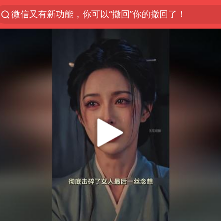
微信又有新功能，你可以“撤回”你的撤回了！
浙江上海等地有大雨或暴雨
梁家辉：到内地拍戏不是北上是回归
情侣平潭拍日出坠崖1死1伤
西湖突现狂风暴雨 游客瞬间被浇透
白海豚将正面袭击贯穿浙江
《欢迎来龙餐馆》口碑
几元成本的AI广告导致千万市值蒸发
商场现钱学森巨幅海报 负责人回应
杭州全市有序停课
“不怕六爷挂得多 就怕六爷挂一颗”