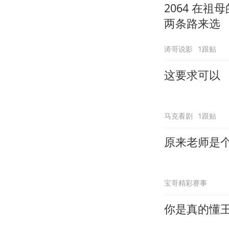
2064 在
两条路来选
涛哥说影
1跟贴
这要求可以
马克看剧
1跟贴
原来老师是
宝哥精彩赛事
你是真的懂