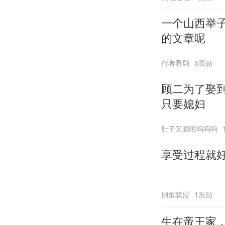
一个山西举
的文章呢
行者看剧
6跟贴
顾二为了娶
只要媳妇
肚子又圆啦呜呜呜
享受过程就
剧集联盟
1跟贴
生在帝王家