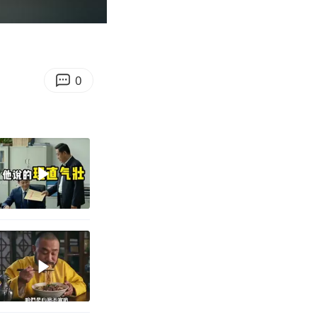
05:05
Enter
fullscreen
0