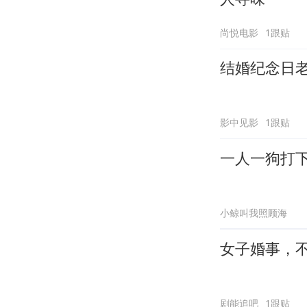
尚悦电影
1跟贴
结婚纪念日
影中见影
1跟贴
一人一狗打
小鲸叫我照顾海
女子婚事，
剧能追吧
1跟贴