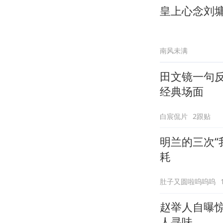
皇上心念刘
南风未满
田文镜一句
经典场面
白宸侃片
2跟贴
明兰的三次“
耗
肚子又圆啦呜呜呜
赵举人自曝
人寻味