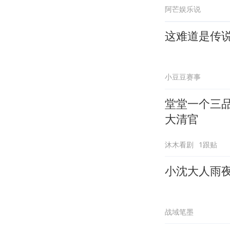
阿芒娱乐说
这难道是传
小豆豆赛事
堂堂一个三
大清官
沐木看剧
1跟贴
小沈大人雨
战域笔墨