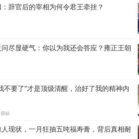
墉：辞官后的宰相为何令君王牵挂？
反问尽显硬气：你以为我还会答应？雍正王朝
我不要了”才是顶级清醒，治好了我的精神内
1跟贴
惊人现状，一月狂抽五吨福寿膏，背后真相耐