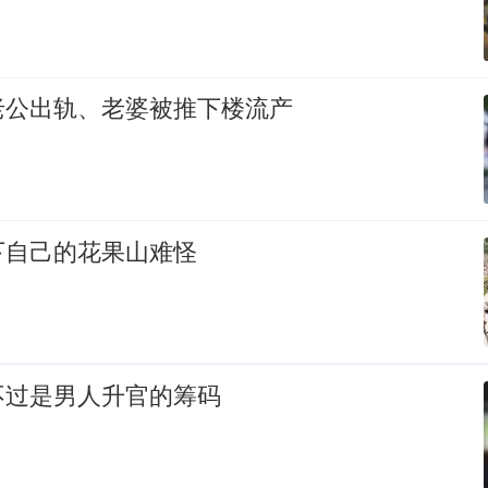
老公出轨、老婆被推下楼流产
下自己的花果山难怪
不过是男人升官的筹码