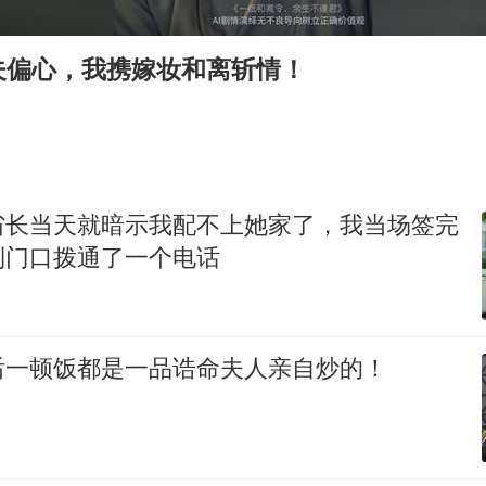
全民健身事业高质量发展
WTT瑞典大满贯女单签表出炉
夫偏心，我携嫁妆和离斩情！
36岁男演员成景区NPC后人气爆棚
上四休三，但降薪1000元，你接受吗？
乐享全民健身 共筑健康中国
省长当天就暗示我配不上她家了，我当场签完
到门口拨通了一个电话
后一顿饭都是一品诰命夫人亲自炒的！