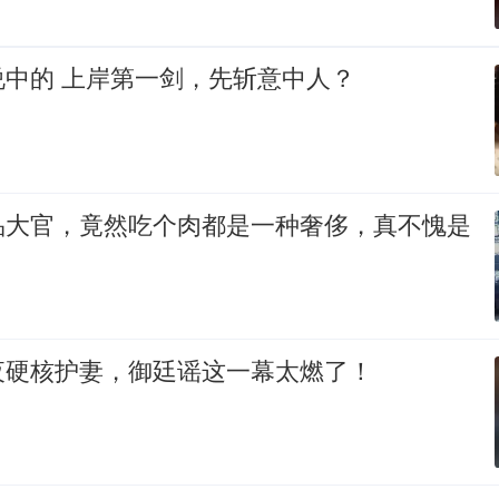
说中的 上岸第一剑，先斩意中人？
品大官，竟然吃个肉都是一种奢侈，真不愧是
夜硬核护妻，御廷谣这一幕太燃了！