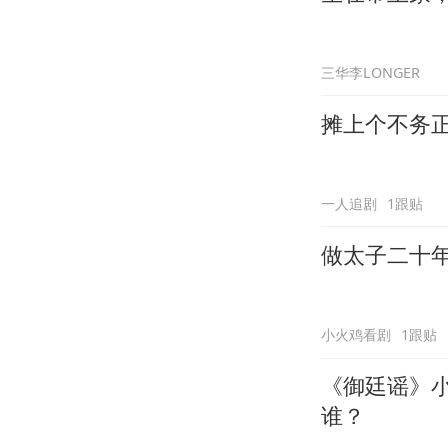
三华李LONGER
摊上个不务
一人追剧
1跟贴
做太子二十
小火鸡看剧
1跟贴
《御廷谣》
谁？