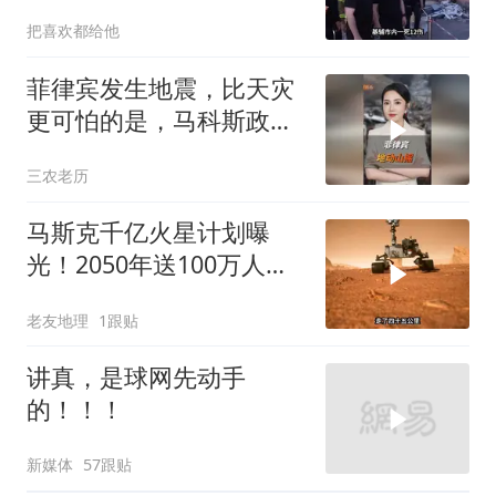
警报
把喜欢都给他
菲律宾发生地震，比天灾
更可怕的是，马科斯政府
无底线挑衅中国
三农老历
马斯克千亿火星计划曝
光！2050年送100万人上
火星，人类最后的退路？
老友地理
1跟贴
讲真，是球网先动手
的！！！
新媒体
57跟贴