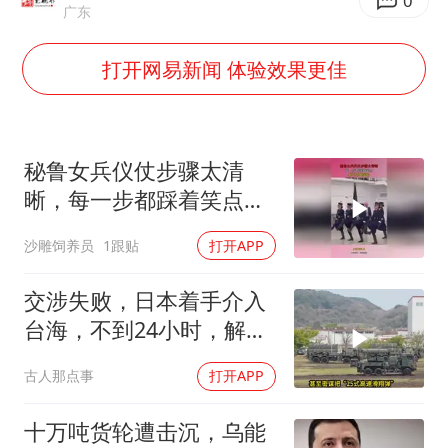
上海大部迎大暴雨
0
广东
《龙餐馆》 冲奖
打开网易新闻 体验效果更佳
蒯曼挺进WTT横滨冠军赛女单四强
以军士兵把枪口对准中国记者
笔试第一被劝弃考涉事副校长被撤职
秘鲁女兵仪仗步骤太清
白海豚5次眼壁置换
晰，每一步都踩着笑点，
脚不麻算我输！
构建更高水平的全民健身公共服务体系
沙雕饲养员
1跟贴
打开APP
交涉失败，日本着手介入
台海，不到24小时，解放
军军机3路出动
古人那点事
打开APP
十万吨货轮遭击沉，乌能