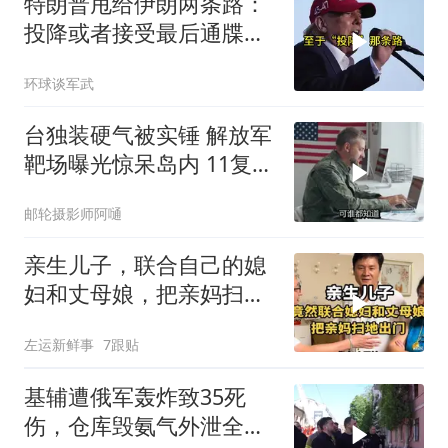
特朗普甩给伊朗两条路：
投降或者接受最后通牒，
伊朗两条都没选，转头又
环球谈军武
打下美军一架无人机
台独装硬气被实锤 解放军
靶场曝光惊呆岛内 11复刻
台北城反登陆演练全公开
邮轮摄影师阿嗵
亲生儿子，联合自己的媳
妇和丈母娘，把亲妈扫地
出门！
左运新鲜事
7跟贴
基辅遭俄军轰炸致35死
伤，仓库毁氨气外泄全城