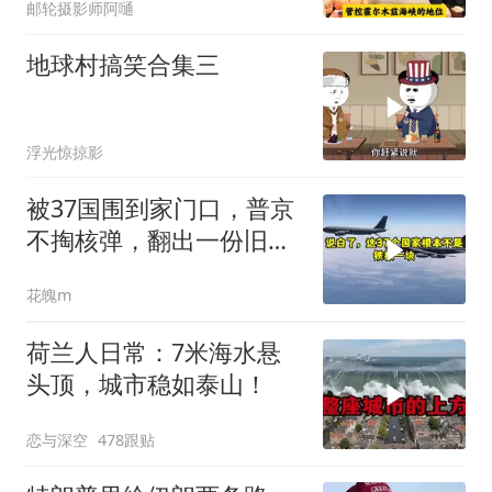
邮轮摄影师阿嗵
地球村搞笑合集三
浮光惊掠影
被37国围到家门口，普京
不掏核弹，翻出一份旧合
同
花魄m
荷兰人日常：7米海水悬
头顶，城市稳如泰山！
恋与深空
478跟贴