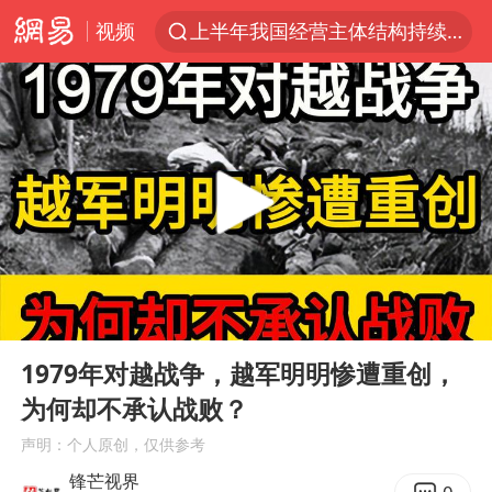
视频
上半年我国经营主体结构持续优化
王传君 《披荆斩棘》
上海：5号线16号线浦江线全线停运
白海豚预计将在浙江苍南到三门一带登陆
今日15时起福州地铁高架区段停运
国足U17与阿森纳决赛取消 并列冠军
王艺迪2-4不敌张本美和止步4强
00:00
02:24
上门女婿出轨女邻居多年被判重婚罪
Play
Ent
full
2025年小学教师减少13.19万
1979年对越战争，越军明明惨遭重创，
为何却不承认战败？
王艺迪无缘横滨赛决赛
声明：个人原创，仅供参考
泰国：高度重视中国游客旅游体验
锋芒视界