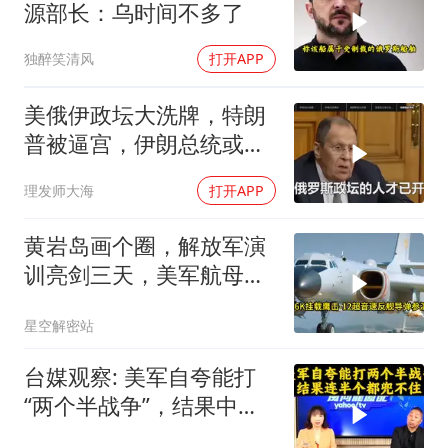
源部长：乌时间不多了
独醉笑清风
打开APP
美俄伊政坛大洗牌，特朗
普被逼宫，伊朗总统或下
台，普京有麻烦了
理发师大海
打开APP
黄岩岛画个圈，解放军演
训亮剑三天，美军航母从
南海跑了
星空解密站
台媒观察: 美军自夸能打
“两个半战争”，结果中东
这一仗，连半个都兜不住