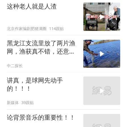
这种老人就是人渣
北京作家编剧肥猪满圈
114跟贴
黑龙江支流里放了两片渔
网，渔获真不错，还意外
收获几条狗鱼棒子
中二探长
讲真，是球网先动手
的！！！
新媒体
39跟贴
论背景音乐的重要性！！