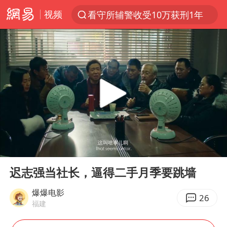
视频
看守所辅警收受10万获刑1年
以“新”破局 首发经济点亮城市消费活力
台风白海豚进入48小时警戒线
中方回应是否在太平洋海底开采稀土
台风白海豚影响中国已成定局
佛得角门将亮相智利俱乐部主场
U17国足1分钟轰2球
00:00
00:39
宇树科技发行价格150.80元/股
Play
Ent
full
五粮液渠道价一箱上涨近百元
迟志强当社长，逼得二手月季要跳墙
法国下周开始禁止未经同意的电话营销
爆爆电影
26
福建
“深圳地面沉降致车辆损坏”不实