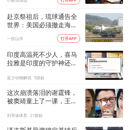
小蜜情感说
打开APP
口：我们谈谈
赴京祭祖后，琉球通告全
世界：美国必须撤走海马
斯，日本陷入被动
一饮山河
打开APP
印度高温死不少人，喜马
拉雅是印度的守护神还是
救星
蓝少动物解说
5跟贴
这次崩溃落泪的谢霆锋，
被窦靖童上了一课，王菲
的沉默早有预兆
刘哥谈体育
21跟贴