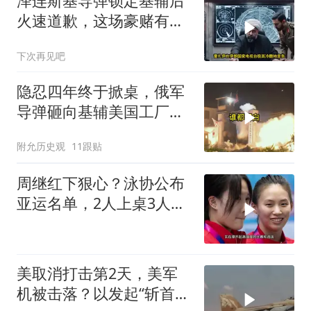
泽连斯基导弹锁定基辅后
火速道歉，这场豪赌有多
疯狂？
下次再见吧
隐忍四年终于掀桌，俄军
导弹砸向基辅美国工厂，
背后这步棋太狠了
附允历史观
11跟贴
周继红下狠心？泳协公布
亚运名单，2人上桌3人下
桌，全红婵
美取消打击第2天，美军
机被击落？以发起“斩首行