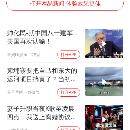
24小时不关空调 电费会更低吗
打开网易新闻 体验效果更佳
把党建设得更加坚强有力
宇树科技王兴兴身家有望超200亿元
帅化民-就中国八一建军，
村民谈“梅姨”：叫的其实是“媒姨”
美国再次认输！
中国养老床位“三连降”
果妈聊娱乐
1跟贴
打开APP
贵州轮胎子公司获美国退税8136万
郑国霖回应去景区上班被保安拦下
柬埔寨要把自己和东大的
奋进开新局 实干挑大梁
运河项目搞黄了？当初可
是吹得天花乱坠
骨子里的一身傲气
打开APP
妻子升职当夜K歌至凌晨
四点，我送上离婚协议果
盘，隔天她拦在公司门