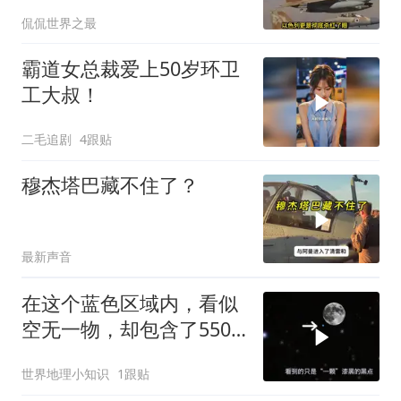
动”
侃侃世界之最
霸道女总裁爱上50岁环卫
工大叔！
二毛追剧
4跟贴
穆杰塔巴藏不住了？
最新声音
在这个蓝色区域内，看似
空无一物，却包含了5500
个星系！
世界地理小知识
1跟贴