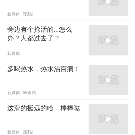
新媒体
2跟贴
旁边有个抢活的…怎么
办？人都过去了？
新媒体
多喝热水，热水治百病！
新媒体
69跟贴
这滑的挺远的哈，棒棒哒
新媒体
2跟贴