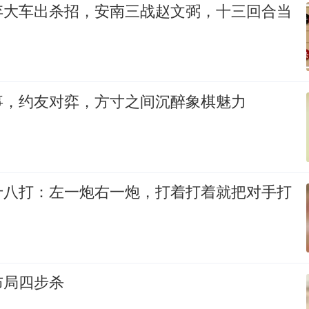
弃大车出杀招，安南三战赵文弼，十三回合当
事，约友对弈，方寸之间沉醉象棋魅力
十八打：左一炮右一炮，打着打着就把对手打
布局四步杀