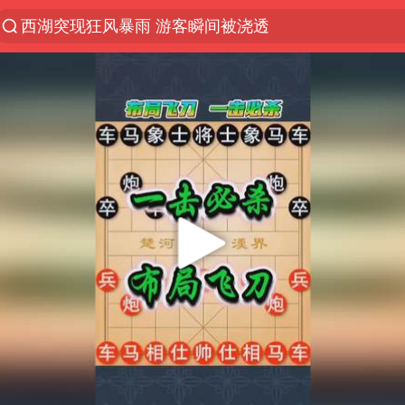
西湖突现狂风暴雨 游客瞬间被浇透
视频丨中国东方电气集团原党组副书记、董事宋致远
“不怕六爷挂得多 就怕六爷挂一颗”
杭州全市有序停课
直击东北超：哈尔滨vs通辽
香港宏福苑火灾或由烟头引起
白海豚将正面袭击贯穿浙江
商场现钱学森巨幅海报 负责人回应
36岁男演员成景区NPC后人气爆棚
郑丽文：台湾从来没有“独立”过
几元成本的AI广告导致千万市值蒸发