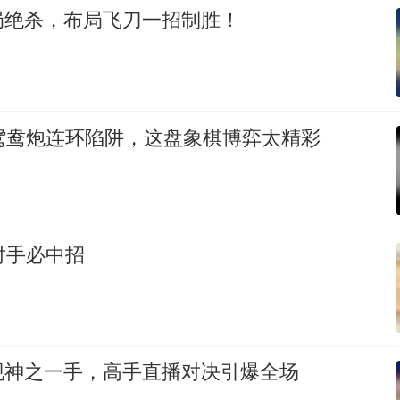
局绝杀，布局飞刀一招制胜！
 鸳鸯炮连环陷阱，这盘象棋博弈太精彩
对手必中招
现神之一手，高手直播对决引爆全场