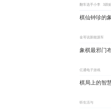
翻车选手小李
3跟
棋仙钟珍的
金哥说新能源车
象棋最邪门
亿通电子游戏
棋局上的智
听生活与