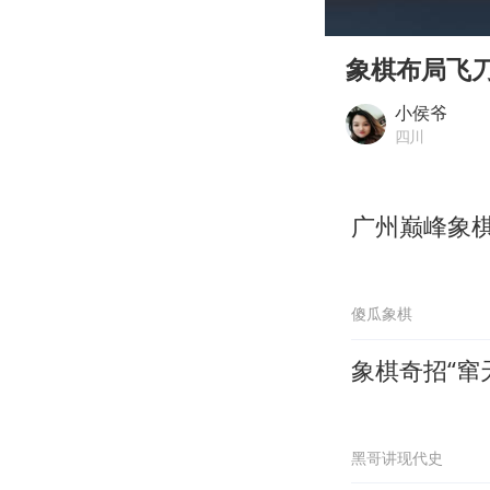
00:00
Play
象棋布局飞
小侯爷
四川
广州巅峰象
傻瓜象棋
象棋奇招“窜
黑哥讲现代史