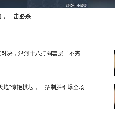
浙江台州《告全体市民书》
酒店回应车内过夜被收150元
刀，一击必杀
梁家辉百花奖演讲落泪
大V：马科斯把路走绝了
香港正式允许“拒绝抢救”
乐享全民健身 共筑健康中国
棋对决，沿河十八打圈套层出不穷
天炮”惊艳棋坛，一招制胜引爆全场