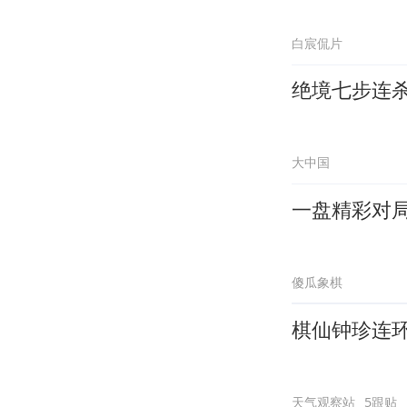
白宸侃片
绝境七步连
大中国
一盘精彩对
傻瓜象棋
棋仙钟珍连
天气观察站
5跟贴