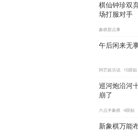
棋仙钟珍双
场打服对手
象棋那点事
午后闲来无
阿芒娱乐说
10跟贴
巡河炮沿河
崩了
六点半象棋
4跟贴
新象棋万能