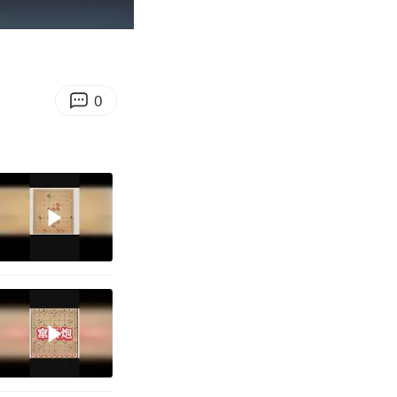
04:49
Enter
fullscreen
0