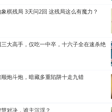
象棋残局 3天问2回 这残局这么有魔力？
国三大高手，仅吃一中卒，十六子全在速杀绝
谱顺炮斗炮，暗藏多重陷阱十走九错
智慧对决，谁主沉浮？