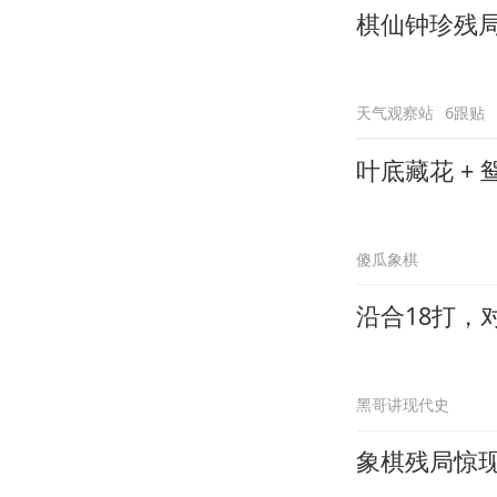
棋仙钟珍残
天气观察站
6跟贴
叶底藏花 +
傻瓜象棋
沿合18打，
黑哥讲现代史
象棋残局惊