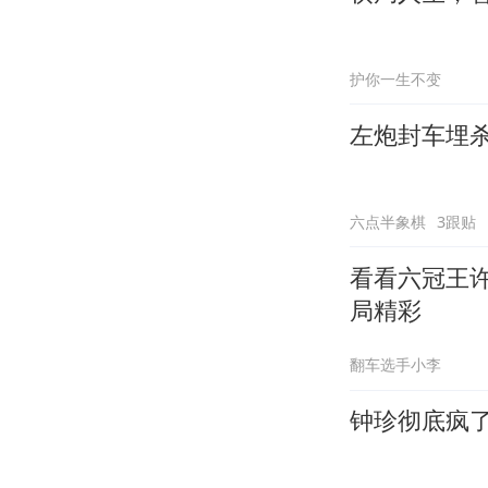
护你一生不变
左炮封车埋
六点半象棋
3跟贴
看看六冠王
局精彩
翻车选手小李
钟珍彻底疯