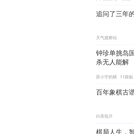
追问了三年的
天气观察站
钟珍单挑岛
杀无人能解
苏小宇的棋
11跟贴
百年象棋古
白宸侃片
棋局人生，