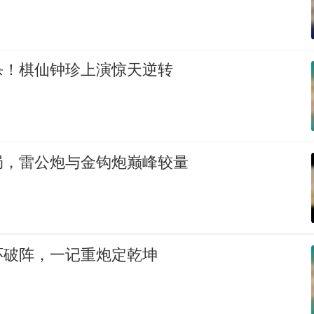
杀！棋仙钟珍上演惊天逆转
局，雷公炮与金钩炮巅峰较量
环破阵，一记重炮定乾坤