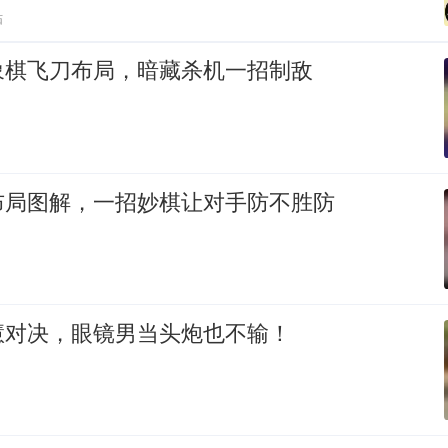
贴
象棋飞刀布局，暗藏杀机一招制敌
布局图解，一招妙棋让对手防不胜防
慧对决，眼镜男当头炮也不输！