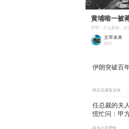
00:00
Play
黄埔唯一被
声明：个人原创，仅
主宰未来
四川
伊朗突破百
明天见灌装冰块
任总裁的夫
慌忙问：甲
娱乐小可爱蛙