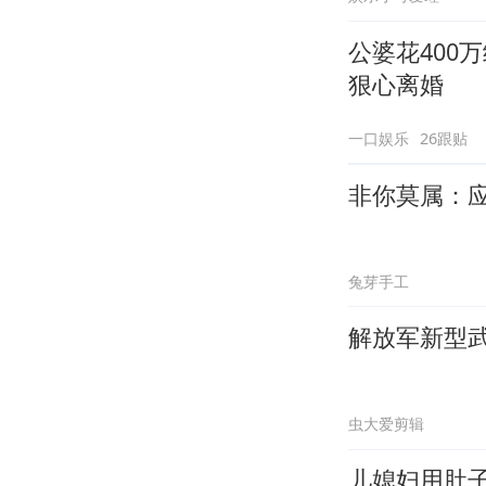
公婆花400
狠心离婚
一口娱乐
26跟贴
非你莫属：
兔芽手工
解放军新型
虫大爱剪辑
儿媳妇用肚