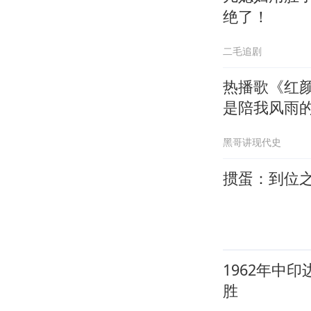
绝了！
二毛追剧
热播歌《红
是陪我风雨
黑哥讲现代史
掼蛋：到位
1962年中
胜