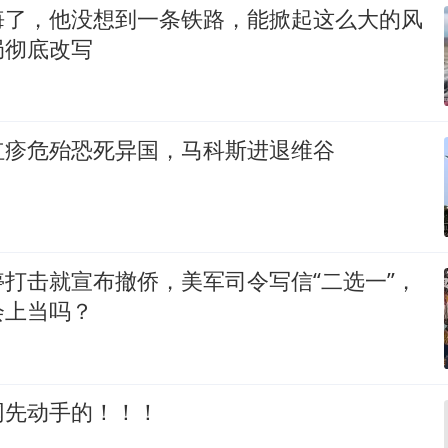
悔了，他没想到一条铁路，能掀起这么大的风
局彻底改写
红疹危殆恐死异国，马科斯进退维谷
打击就宣布撤侨，美军司令写信“二选一”，
会上当吗？
网先动手的！！！