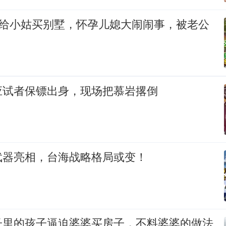
万给小姑买别墅，怀孕儿媳大闹闹事，被老公
应试者保镖出身，现场把慕岩撂倒
武器亮相，台海战略格局或变！
子里的孩子逼迫婆婆买房子，不料婆婆的做法