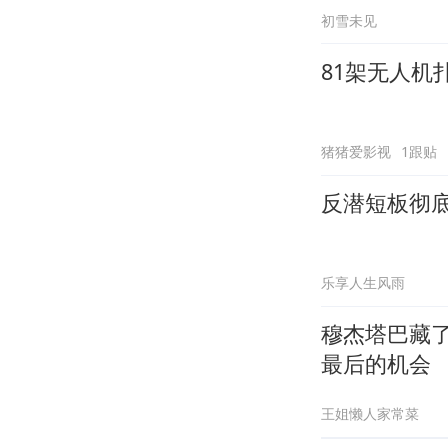
初雪未见
81架无人
猪猪爱影视
1跟贴
反潜短板彻底
乐享人生风雨
穆杰塔巴藏了
最后的机会
王姐懒人家常菜