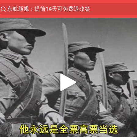
东航新规：提前14天可免费退改签
“电影+”如何激发千亿级消费新活力？
日本试射“战斧”导弹，国防部回应
台风白海豚中心风力增强
向鹏0-3不敌张本智和
百花奖开幕式
四川宜宾高县4.9级地震致1死
广东雷州通报特教老师招聘违规事件
山东一元代青花杯离奇失踪
“新疆阿勒泰八月能滑雪”不实
刘国正说向鹏打得很窝囊