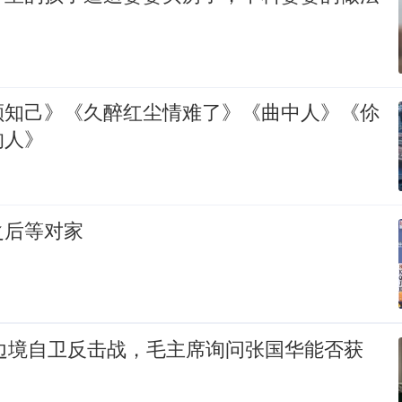
颜知己》《久醉红尘情难了》《曲中人》《伱
的人》
之后等对家
印边境自卫反击战，毛主席询问张国华能否获