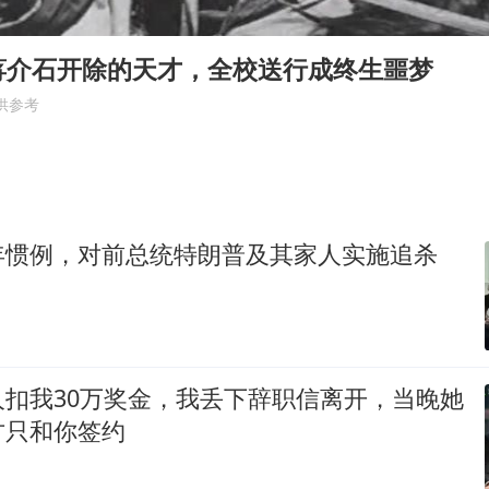
我国外贸延续良好增长态势
国防部：中国军队坚决反制任何闹海挑衅图谋
蒋介石开除的天才，全校送行成终生噩梦
陈幸同晋级WTT横滨冠军赛8强
供参考
宇树科技中一签需缴款7.54万元
两名乘客在飞机上因调节座椅起冲突
女儿为争财产堵门阻挠父亲出殡
年惯例，对前总统特朗普及其家人实施追杀
今日立秋你咬秋了吗
夯实基础开新局
人扣我30万奖金，我丢下辞职信离开，当晚她
方只和你签约