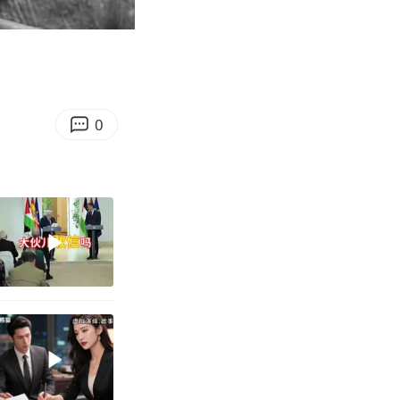
07:45
Enter
fullscreen
0