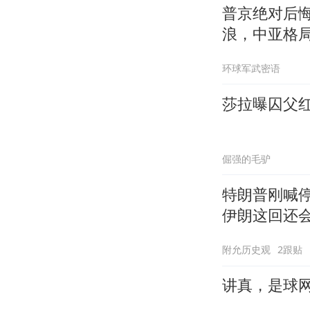
普京绝对后
浪，中亚格
环球军武密语
莎拉曝囚父
倔强的毛驴
特朗普刚喊停
伊朗这回还
附允历史观
2跟贴
讲真，是球