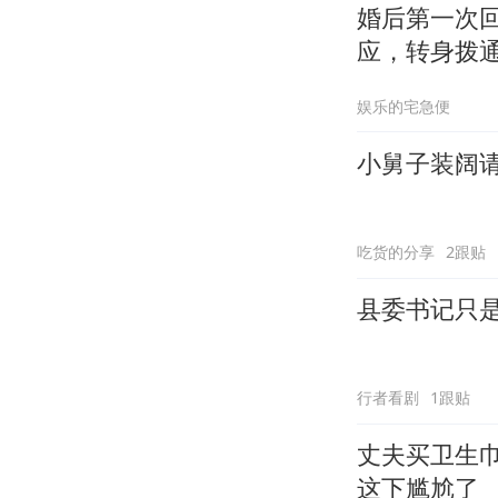
婚后第一次
应，转身拨
娱乐的宅急便
小舅子装阔
吃货的分享
2跟贴
县委书记只
行者看剧
1跟贴
丈夫买卫生
这下尴尬了