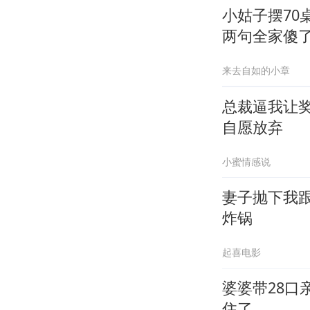
小姑子摆7
两句全家傻
来去自如的小章
总裁逼我让
自愿放弃
小蜜情感说
妻子抛下我
炸锅
起喜电影
婆婆带28
住了