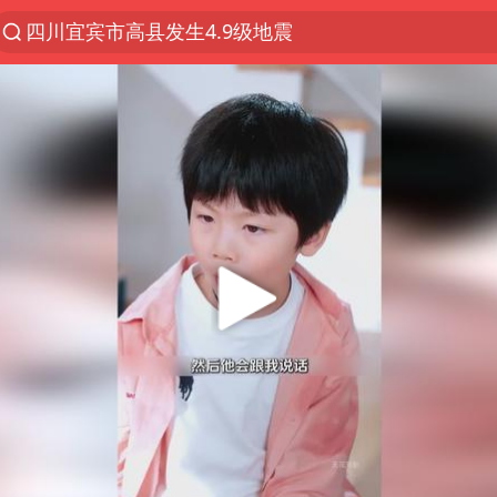
四川宜宾市高县发生4.9级地震
佛山通报笔试前13被淘汰后5名进体检
97岁英国奶奶飞上天再破吉尼斯纪录
27岁女子组织卖淫集团被悬赏通缉
泰国校园枪击案死亡人数升至7人
泸溪河：桃酥吃出金属牙冠视频不实
美国将对多晶硅衍生品加征15%关税
改名后的“青海拉面”店
女子开一天一夜空调后二氧化碳中毒
泰高官回应中国人在泰遭歧视：全面调查
河南某医院2.33亿工程串标案细节披露