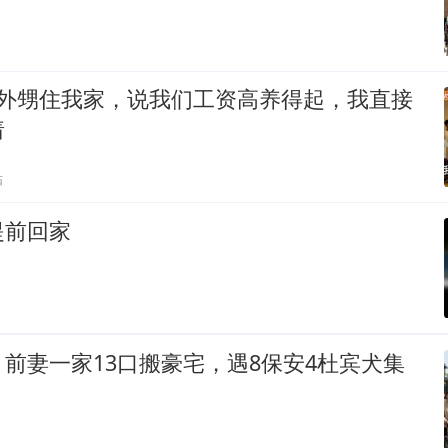
个外甥住我家，说我们工资高养得起，我直接
着
贴
提前回家
前妻一家13口搬豪宅，遇8保安4杜宾犬集