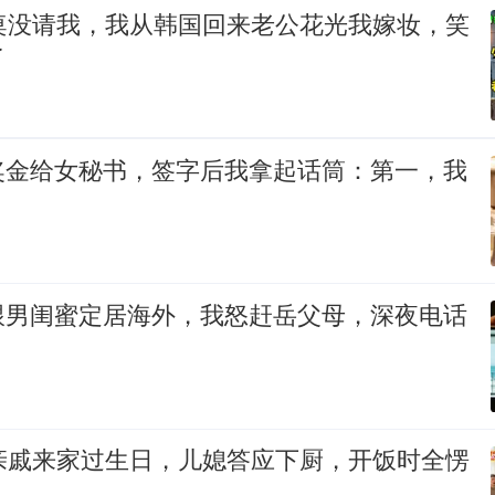
0桌没请我，我从韩国回来老公花光我嫁妆，笑
了
奖金给女秘书，签字后我拿起话筒：第一，我
跟男闺蜜定居海外，我怒赶岳父母，深夜电话
口亲戚来家过生日，儿媳答应下厨，开饭时全愣