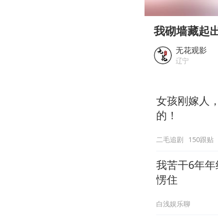
00:00
Play
我砌墙藏起
无花观影
辽宁
女孩刚嫁人
的！
二毛追剧
150跟贴
我苦干6年年
愣住
白浅娱乐聊