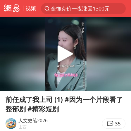
视频
金饰克价一夜涨回1300元
解锁各地夏日限定体验
知名编剧汪海林被实名举报偷税漏税
浙江温州发布台风橙色预警信号
台风白海豚闭眼意味着什么
男童模仿奥特曼从高处跳下致骨折
富婆带资进组给自己硬加60多场吻戏
00:00
17:25
名创优品一次性内裤 颜面尽失
Play
Ent
full
“六爷”挂一颗出场
前任成了我上司 (1) #因为一个片段看了
整部剧 #精彩短剧
白海豚将正面袭击贯穿浙江
梁家辉：到内地拍戏不是北上是回归
人文史笔2026
35
山西