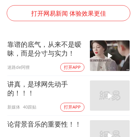
视频丨中国东方电气集团原党组副书记、董事宋致远被查
牛津大学一纸声明甩不了锅
打开网易新闻 体验效果更佳
包文婧：二胎很难一碗水端平
香港宏福苑火灾或由烟头引起
靠谱的底气，从来不是暧
浙江台州《告全体市民书》
昧，而是分寸与实力！
女主硬加吻戏短剧已下架
迷路de阿狸
打开APP
《给阿嬷的情书》售后来了
人民的健康、体质、幸福一脉相承
讲真，是球网先动手
的！！！
新媒体
40跟贴
打开APP
论背景音乐的重要性！！