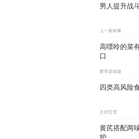
男人提升战
上一新鲜事
高嘌呤的菜
口
辉哥说动漫
四类高风险食
主持艾雪
黄芪搭配两
护