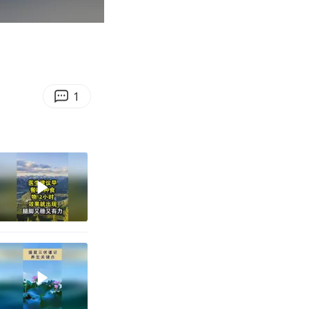
01:09
Enter
fullscreen
1