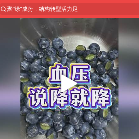
聚“绿”成势，结构转型活力足
金饰克价大幅跳涨
台风“白海豚”影响中国已成定局
苏泊尔回应AI广告低俗擦边剧情争议
印度暴发金迪普拉病毒
陕西柞水突发泥石流致1死2失联
“梅姨”已是老年人 死刑或适用受限
杭州一小区17楼玻璃幕墙爆裂
“梅姨”准确年龄仍未知
41岁女子为鼓励女儿考上985研究生
“事业单位招聘不是人情买卖”