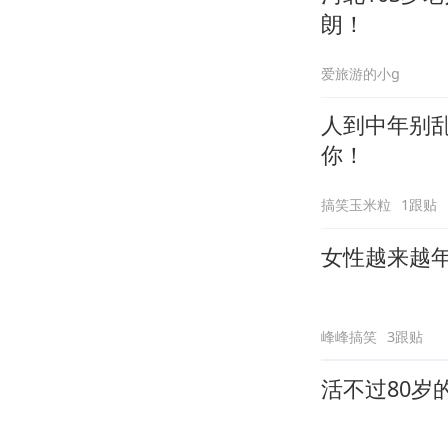
朗！
爱旅游的小g
人到中年别
你！
搞笑玉米粒
1跟贴
女性越来越
峰峰搞笑
3跟贴
活不过80岁