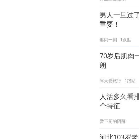
男人一旦过
重要！
趣闪一刻
1跟贴
70岁后肌肉
朗
阿天爱旅行
1跟贴
人活多久看
个特征
爱下厨的阿酾
河北103岁