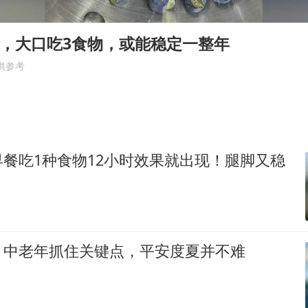
网红全程直播“荒岛改造”被查处
沪指震荡反弹涨0.57%
0，大口吃3食物，或能稳定一整年
杨某某拒服兵役 不得录用为公务员
供参考
新华社权威快报|我国编制完成新版全月地质图
知识产权强国建设驶入“快车道”
余承东口误将24999元电脑报成2499
餐吃1种食物12小时效果就出现！腿脚又稳
中国经济展现强大韧性和活力
，中老年抓住关键点，平安度夏并不难