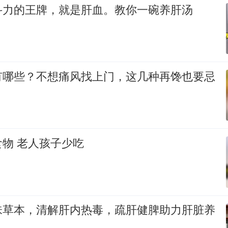
斗力的王牌，就是肝血。教你一碗养肝汤
有哪些？不想痛风找上门，这几种再馋也要忌
物 老人孩子少吃
味草本，清解肝内热毒，疏肝健脾助力肝脏养