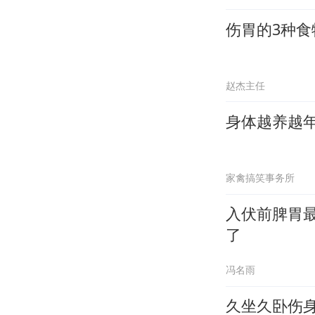
伤胃的3种
赵杰主任
身体越养越年
家禽搞笑事务所
入伏前脾胃
了
冯名雨
久坐久卧伤