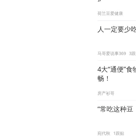
荷兰豆爱健康
人一定要少吃
马哥爱说事369
3
4大“通便”
畅！
房产衫哥
“常吃这种豆
宛代秋
1跟贴