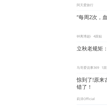
阿天爱旅行
“每周2次，
钟离博超i
4跟贴
立秋老规矩：
马哥爱说事369
1
惊到了!原来
错了！
莉泽Official