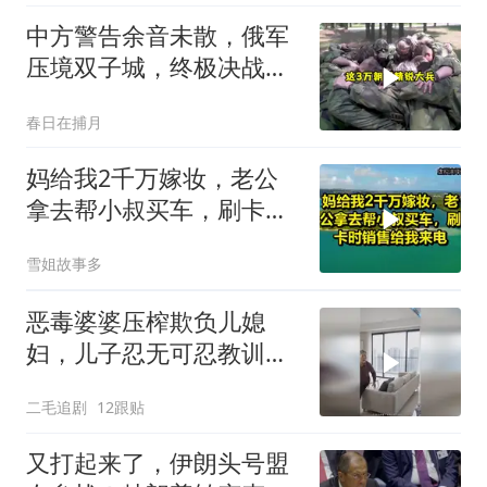
中方警告余音未散，俄军
压境双子城，终极决战开
打，俄向亚洲借兵
春日在捕月
妈给我2千万嫁妆，老公
拿去帮小叔买车，刷卡时
销售给我来电！
雪姐故事多
恶毒婆婆压榨欺负儿媳
妇，儿子忍无可忍教训母
亲！
二毛追剧
12跟贴
又打起来了，伊朗头号盟