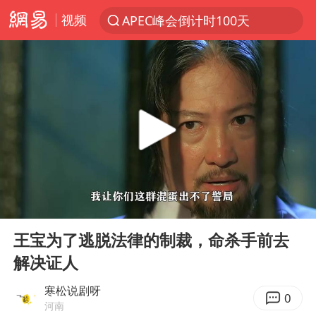
APEC峰会倒计时100天
视频
新能源汽车产业链提速
众星发文悼念秦焰
“还不如不放假”
大连一起飞航班因乘客可乐爆瓶折返
SK海力士回应“或出售重庆工厂”传闻
独闯南太行失联女子遗体已找到
白海豚突然大拐弯 走出罕见路线
00:00
03:15
Play
Ent
辽宁28名务农人员中暑死亡？官方辟谣
full
王宝为了逃脱法律的制裁，命杀手前去
四川发布高温蓝色预警
解决证人
钟睒睒：必须限制电商平台权力
寒松说剧呀
0
河南
血指纹匹配成功，20年悬案告破！凶手被执行死刑