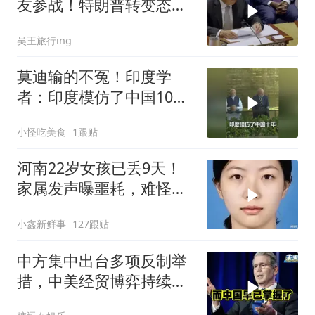
友参战！特朗普转变态
度，英法德俄选边站
吴王旅行ing
莫迪输的不冤！印度学
者：印度模仿了中国10
年，一直模仿一直失败
小怪吃美食
1跟贴
河南22岁女孩已丢9天！
家属发声曝噩耗，难怪搜
救犬也闻不到气味
小鑫新鲜事
127跟贴
中方集中出台多项反制举
措，中美经贸博弈持续升
级