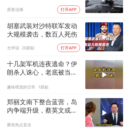
要害
星夜涟漪
打开APP
胡塞武装对沙特联军发动
大规模袭击，数百人死伤
允华说
20跟贴
打开APP
十几架军机连夜逃命？伊
朗杀人诛心，老底被当地
人掀翻
趣味萌宠的日常
1跟贴
郑丽文南下整合蓝营，岛
内争端升级，蔡英文或宣
战2028
聚焦热点直击