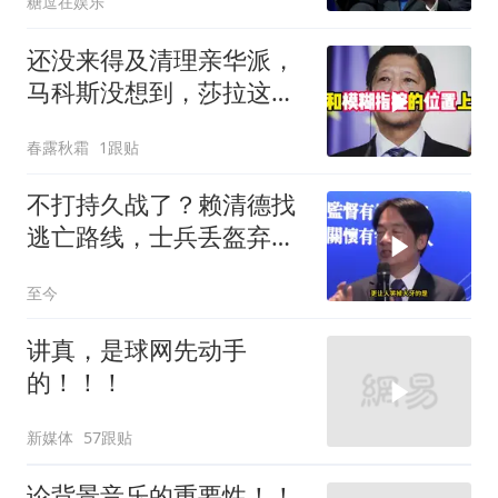
糖逗在娱乐
还没来得及清理亲华派，
马科斯没想到，莎拉这次
居然换了打法！
春露秋霜
1跟贴
不打持久战了？赖清德找
逃亡路线，士兵丢盔弃
甲，解放军对其更名
至今
讲真，是球网先动手
的！！！
新媒体
57跟贴
论背景音乐的重要性！！