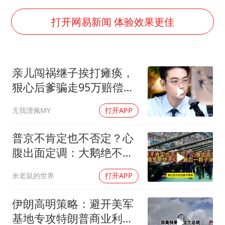
医疗垃圾做手机壳 这也是谋财害命
打开网易新闻 体验效果更佳
武契奇：欧洲已处于大战边缘
7月CPI同比上涨0.5% 经济内生增长动力持续增强
亲儿闯祸继子挨打瘫痪，
成都多趟列车临时停运
狠心后爹骗走95万赔偿金
部分银行上调存款利率
给亲儿买房娶媳妇
货车高速制动失灵 交警护航化险为夷
无我漂佩MY
打开APP
下党之路
普京不肯定也不否定？心
腹出面定调：大鹅绝不打
光最后一颗子弹
米老鼠的世界
打开APP
伊朗高明策略：避开美军
基地专攻特朗普商业利益