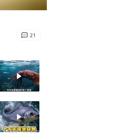
00:13
Enter
fullscreen
21