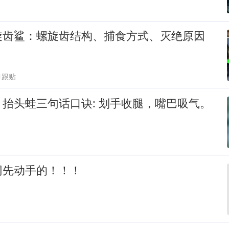
旋齿鲨：螺旋齿结构、捕食方式、灭绝原因
1跟贴
抬头蛙三句话口诀: 划手收腿，嘴巴吸气。
网先动手的！！！