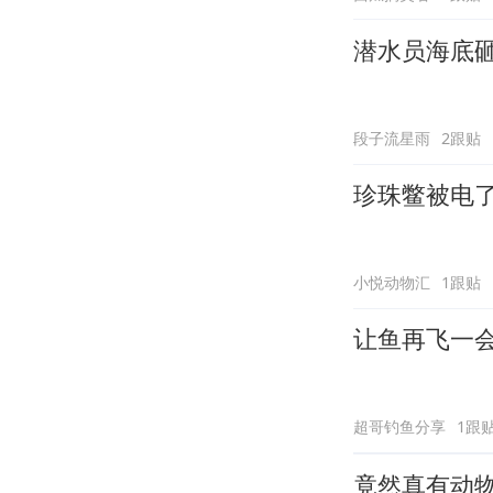
潜水员海底
段子流星雨
2跟贴
珍珠鳖被电
小悦动物汇
1跟贴
让鱼再飞一
超哥钓鱼分享
1跟
竟然真有动