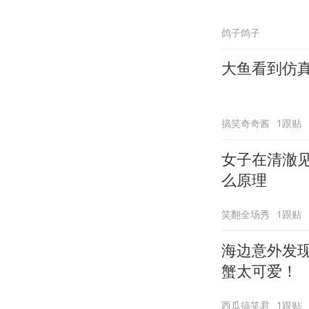
鸽子鸽子
大鱼看到仿
搞笑奇奇酱
1跟贴
女子在清澈
么原理
笑翻全场秀
1跟贴
海边意外发
蟹太可爱！
西瓜搞笑君
1跟贴