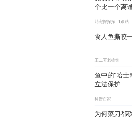
个比一个离
萌宠探探探
1跟贴
食人鱼撕咬
王二哥老搞笑
鱼中的“哈士
立法保护
科普百家
为何菜刀都砍