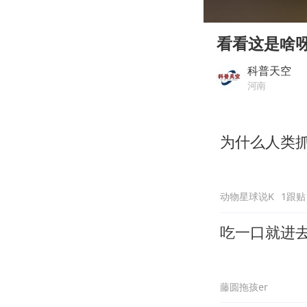
00:00
Play
看看这是啥
科普天空
河南
为什么人类
动物星球说K
1跟贴
吃一口就进
藤圆拖孩er