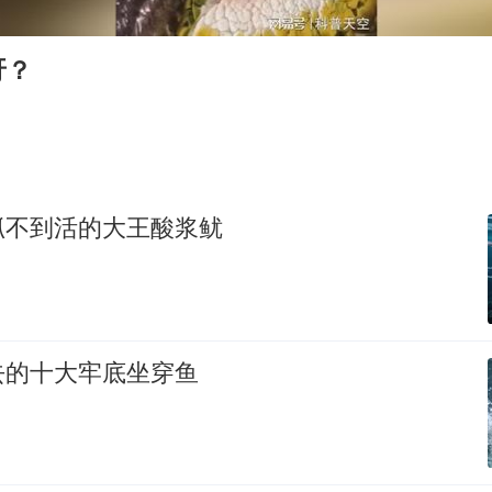
船舶避风项目停工 多地全力防台风
命案逃犯躲进深山21年活得像野人
呀？
现代版摸金校尉落网查获400多枚古币
服务实体经济 财政金融打出组合拳
男子结婚8年发现3个女儿均非亲生
奋进开新局 实干挑大梁
抓不到活的大王酸浆鱿
去的十大牢底坐穿鱼