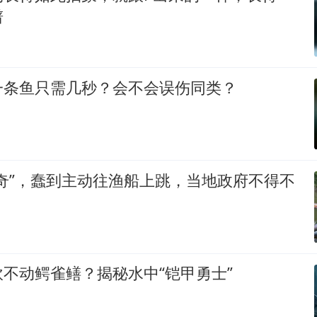
谱
一条鱼只需几秒？会不会误伤同类？
奇”，蠢到主动往渔船上跳，当地政府不得不
不动鳄雀鳝？揭秘水中“铠甲勇士”