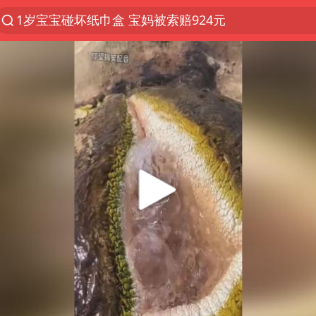
1岁宝宝碰坏纸巾盒 宝妈被索赔924元
台风白海豚环流面积近似13个浙江
Meta被判支付5.67亿美元
台风白海豚逼近 暴雨大暴雨来袭
47岁妈妈突然产女 26岁女儿：很震惊
OpenAI为免费用户升级GPT-5.6 Luna
日本广岛民众举行游行反对政府行径
21楼高空抛物嫌疑人被拘留
实探山东最热的“中国蔬菜之乡”
女子开一天一夜空调后二氧化碳中毒
台风白海豚最新路径研判来了