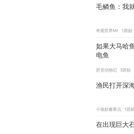
毛鳞鱼：我
奇观世界Mr
1跟贴
如果大马哈
电鱼
舒克动物记
3跟贴
渔民打开深海
小迪妙趣看点
1跟
在出现巨大