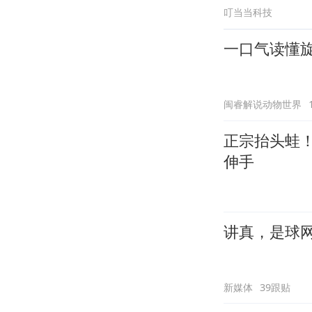
叮当当科技
一口气读懂
闽睿解说动物世界
正宗抬头蛙！
伸手
讲真，是球
新媒体
39跟贴