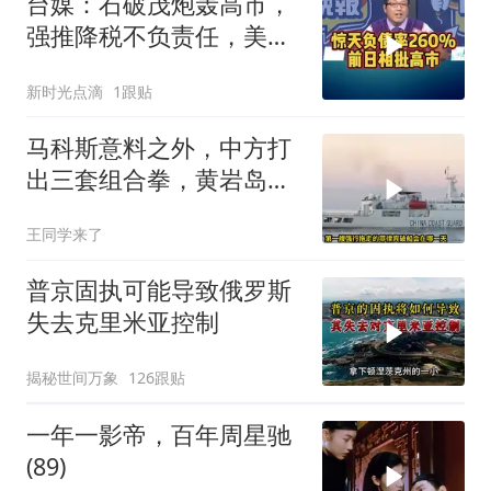
台媒：石破茂炮轰高市，
强推降税不负责任，美日
联手阻贬日元！
新时光点滴
1跟贴
马科斯意料之外，中方打
出三套组合拳，黄岩岛将
迎来剧终时刻
王同学来了
普京固执可能导致俄罗斯
失去克里米亚控制
揭秘世间万象
126跟贴
一年一影帝，百年周星驰
(89)