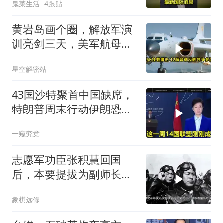
鬼菜生活
4跟贴
黄岩岛画个圈，解放军演
训亮剑三天，美军航母从
南海跑了
星空解密站
43国沙特聚首中国缺席，
特朗普周末行动伊朗恐遭
殃
一窥究竟
志愿军功臣张积慧回国
后，本要提拔为副师长，
为何刘亚楼会反对？
象棋远修