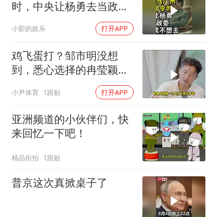
时，中央让杨勇去当政
委，杨勇说：我不想去
小影的娱乐
打开APP
鸡飞蛋打？邹市明没想
到，悉心选择的冉莹颖，
击碎了他最后的体面
小尹体育
1跟贴
打开APP
亚洲频道的小伙伴们，快
来回忆一下吧！
精品街拍
1跟贴
普京这次真掀桌子了