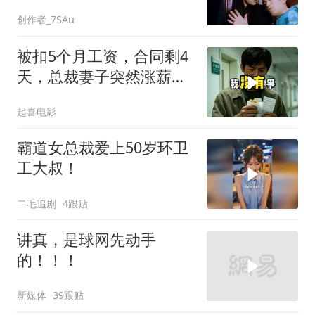
创作者_7SAu
被扣5个月工资，合同剩4
天，总裁妻子突然涨薪续
签，我递辞呈她慌了
起喜电影
霸道女总裁爱上50岁环卫
工大叔！
二毛追剧
4跟贴
讲真，是球网先动手
的！！！
新媒体
39跟贴