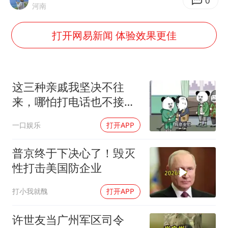
泰国一女公务员妆容引争议 本人回应
0
河南
多地要求领导干部带头休假
打开网易新闻 体验效果更佳
女子利用漏洞0元薅走3000多件家电
村民谈“梅姨”：叫的其实是“媒姨”
关之琳否认与27岁模特的恋情
这三种亲戚我坚决不往
把党建设得更加坚强有力
来，哪怕打电话也不接，
断交！
奋进开新局 实干挑大梁
一口娱乐
打开APP
普京终于下决心了！毁灭
性打击美国防企业
打小我就醜
打开APP
许世友当广州军区司令