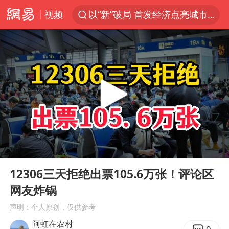
视频
以“新”破局 首发经济点亮城市消费活力
台风白海豚影响中国已成定局
中方回应是否开采太平洋海底稀土资源
昆明石林火把节
外交部发言人就广岛核爆81周年等答记者问
我国编制完成新版全月地质图
胡塞武装袭扰红海航运行动升级
00:00
02:17
郑国霖回应去景区上班被保安拦下
Play
Ent
full
80后女柜员逆袭成4200亿银行副行长
12306三天拒绝出票105.6万张！评论区
网友炸锅
感觉全东北都在等7号
声明：个人原创，仅供参考
扎哈罗娃批广岛市长不提美国原子弹
阿虹在农村