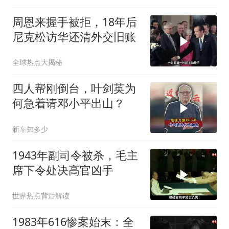
周恩来握手被拒，18年后
尼克松访华还清外交旧账
全球热点大揭秘
四人帮刚倒台，叶剑英为
何急着请邓小平出山？
新车知多少
1943年副司令被杀，毛主
席下令处决高官凶手
世界热点背后解读
1983年616惨案始末：全