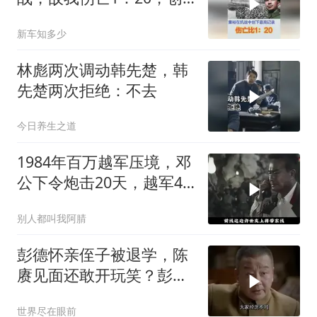
抗战最高记录
新车知多少
林彪两次调动韩先楚，韩
先楚两次拒绝：不去
今日养生之道
1984年百万越军压境，邓
公下令炮击20天，越军4
个月后才发现上当
别人都叫我阿腈
彭德怀亲侄子被退学，陈
赓见面还敢开玩笑？彭总
的回应太意外！
世界尽在眼前