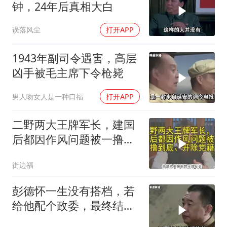
钟，24年后真相大白
误落风尘
打开APP
1943年副司令遇害，高层
凶手被毛主席下令枪毙
男人吻女人是一种口福
打开APP
二野两大王牌军长，建国
后都因作风问题被一撸到
底、开除党籍
街边福
彭德怀一生没有搭档，若
给他配个政委，最终结局
会不会好一些