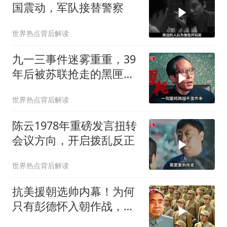
国震动，军队接替警察
世界热点背后解读
九一三事件迷雾重重，39
年后被苏联抢走的黑匣子
出现，浮出三大疑点
世界热点背后解读
陈云1978年重磅发言扭转
会议方向，开启拨乱反正
世界热点背后解读
抗美援朝选帅内幕！为何
只有彭德怀入朝作战，其
余九元帅集体缺席