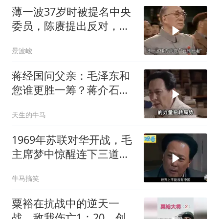
薄一波37岁时被提名中央
委员，陈赓提出反对，毛
主席：直接转正！
景波峻
蒋经国问父亲：毛泽东和
您谁更胜一筹？蒋介石给
出了一个回应！
天生的牛马
1969年苏联对华开战，毛
主席梦中惊醒连下三道指
示
牛马搞笑
粟裕在抗战中的逆天一
战，敌我伤亡1：20，创