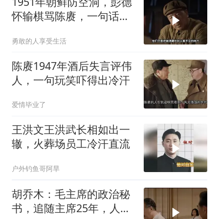
1951年朝鲜防空洞，彭德
怀输棋骂陈赓，一句话逗
笑司令员
勇敢的人享受生活
陈赓1947年酒后失言评伟
人，一句玩笑吓得出冷汗
爱情毕业了
王洪文王洪武长相如出一
辙，火葬场员工冷汗直流
户外钓鱼哥阿旱
胡乔木：毛主席的政治秘
书，追随主席25年，人称