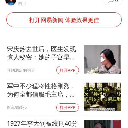
手机真会“偷听”我们说话吗
0
四川
轰-6K到底是不是战略轰炸机
打开网易新闻 体验效果更佳
“皋”在低处
面对面丨蔡磊：与渐冻症抗争 纵使不敌 也不屈服
5万小车卖不动 微型代步车集体遇冷
宋庆龄去世后，医生发现
加沙约14万栋建筑被完全摧毁
惊人秘密：她的子宫早就
没了
从科技创新看开局起步的时与势
开烟酒店的明哥
打开APP
军中不少猛将性格刚烈，
为何全都信服毛主席，这
份大智慧值得感悟
新车知多少
打开APP
1927年李大钊被绞刑40分