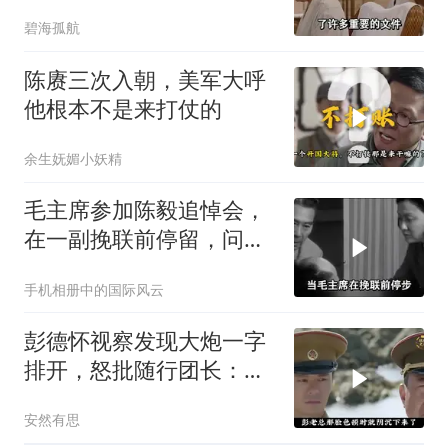
中央一支笔
碧海孤航
陈赓三次入朝，美军大呼
他根本不是来打仗的
余生妩媚小妖精
毛主席参加陈毅追悼会，
在一副挽联前停留，问
道：这个人来了吗？
手机相册中的国际风云
彭德怀视察发现大炮一字
排开，怒批随行团长：你
应受军法处置
安然有思