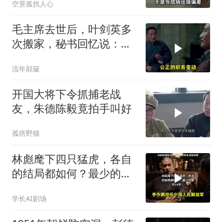
空景孤扰人心
毛主席去世后，叶剑英多
次搬家，秘书回忆说：有
时一晚上能搬三次
流年顛簸
开国大将下令抓捕老战
友，朱德陈毅竟拍手叫好
孤痞野猫
林彪麾下四只猛虎，各自
的结局都如何？最少的都
判16年！
学长AI剧场