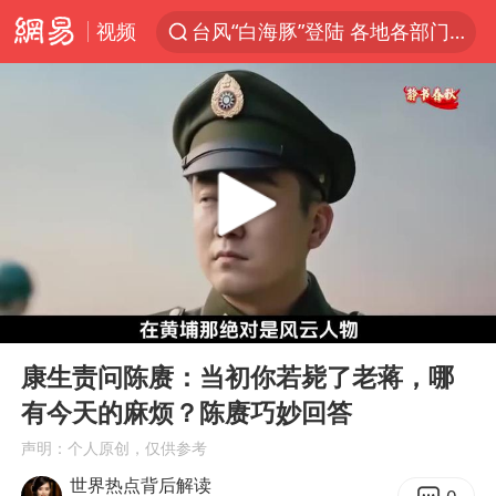
视频
台风“白海豚”登陆 各地各部门全力应对
多地银行上调存款利率
上海地铁4条线路全线停运
4.2平卫生间补漏注胶花1.55万
白海豚路径图
宇树申购 中一签有望赚20万元
今日有3只新股申购
00:00
06:21
武汉3名城管协管员殴打摊主被刑拘
Play
Ent
full
白海豚可深入内陆制造大范围风雨
康生责问陈赓：当初你若毙了老蒋，哪
有今天的麻烦？陈赓巧妙回答
NBA传奇教练老尼尔森去世
声明：个人原创，仅供参考
男子结婚8年3个女儿都不是亲生
世界热点背后解读