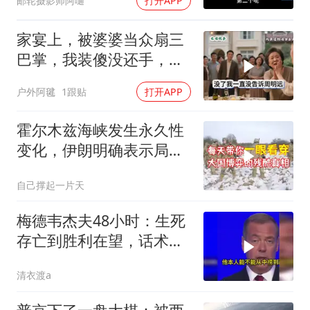
邮轮摄影师阿嗵
打开APP
家宴上，被婆婆当众扇三
巴掌，我装傻没还手，悄
悄卖别墅搬家，8天后丈
户外阿毽
1跟贴
打开APP
夫全家10人被新户主请出
家门
霍尔木兹海峡发生永久性
变化，伊朗明确表示局势
不可逆转
自己撑起一片天
梅德韦杰夫48小时：生死
存亡到胜利在望，话术变
现实不变
清衣渡a