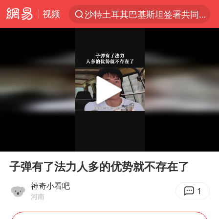
视频
沙特土耳其巴基斯坦签署共同防务协议
“电影+”如何激发千亿级消费新活力？
泉州市委书记张毅恭被查
台风白海豚已进入24小时警戒线
全球首个长时储能一体化产业园量产
台风白海豚或吞并鲸鱼 登陆地点更新
四川宜宾市高县4.9级地震致1人死亡
00:00
01:08
名创优品回应女子吐槽内裤质量差
Play
Ent
full
中巨芯：上半年归母净利润1405.77万元
子弹有了法力人多的优势就不存在了
中国女篮70-67险胜尼日利亚女篮
神奇小看吧
1
河南
U17国足点球大战淘汰河床晋级决赛