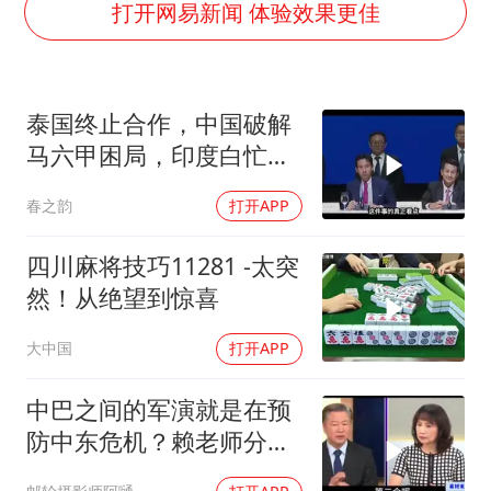
国防部：坚决反制任何闹海挑衅图谋
打开网易新闻 体验效果更佳
胡彦斌韩磊 谁帮谁
胡彦斌获《歌手2026》歌王
泰国终止合作，中国破解
秋天的第一杯奶茶到底有多火
马六甲困局，印度白忙一
38岁演员求职万岁山NPC成功
场
春之韵
打开APP
我国外贸延续良好增长态势
胜宏科技：股票交易异常波动
四川麻将技巧11281 -太突
夯实基础开新局
然！从绝望到惊喜
大中国
打开APP
中巴之间的军演就是在预
防中东危机？赖老师分析
解放军比美军厉害