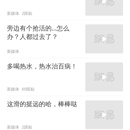
新媒体
2跟贴
旁边有个抢活的…怎么
办？人都过去了？
新媒体
多喝热水，热水治百病！
新媒体
69跟贴
这滑的挺远的哈，棒棒哒
新媒体
2跟贴