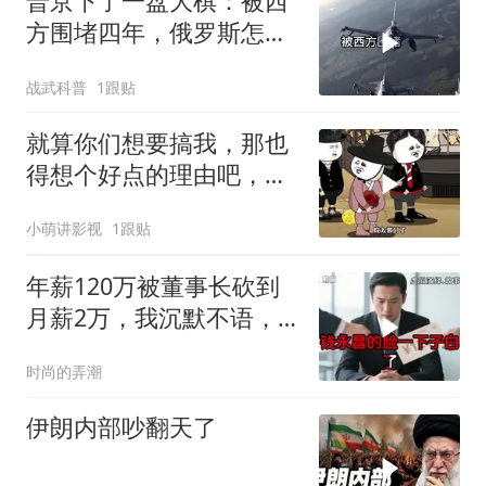
普京下了一盘大棋：被西
方围堵四年，俄罗斯怎么
反倒打出了国运翻盘？
战武科普
1跟贴
就算你们想要搞我，那也
得想个好点的理由吧，这
这...他不成立啊
小萌讲影视
1跟贴
年薪120万被董事长砍到
月薪2万，我沉默不语，
当天竞品出12倍薪资挖走
时尚的弄潮
我
伊朗内部吵翻天了