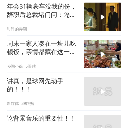
年会31辆豪车没我的份，
辞职后总裁堵门问：隔壁
楼你买的？
时尚的弄潮
周末一家人凑在一块儿吃
顿饭，亲情都藏在这一饭
一菜里
乡间小徐
5跟贴
讲真，是球网先动手
的！！！
新媒体
39跟贴
论背景音乐的重要性！！