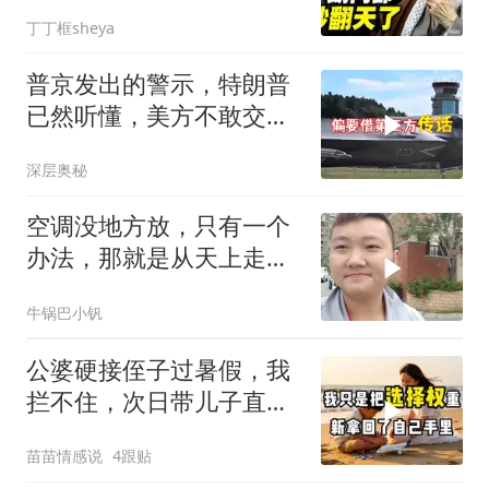
丁丁框sheya
普京发出的警示，特朗普
已然听懂，美方不敢交出
乌方最需之物
深层奥秘
空调没地方放，只有一个
办法，那就是从天上走，
老师傅一招拿下
牛锅巴小钒
公婆硬接侄子过暑假，我
拦不住，次日带儿子直飞
普吉岛，婆婆傻眼
苗苗情感说
4跟贴