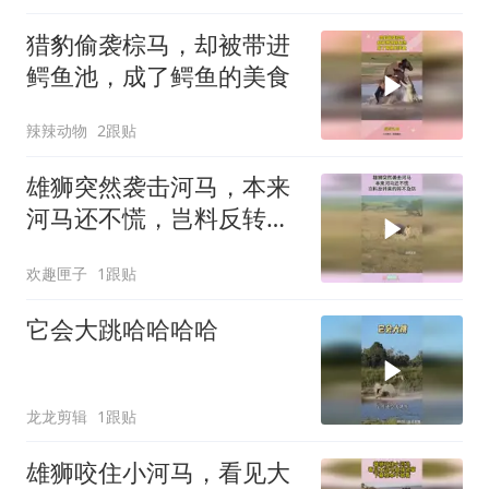
猎豹偷袭棕马，却被带进
鳄鱼池，成了鳄鱼的美食
辣辣动物
2跟贴
雄狮突然袭击河马，本来
河马还不慌，岂料反转来
的猝不及防！
欢趣匣子
1跟贴
它会大跳哈哈哈哈
龙龙剪辑
1跟贴
雄狮咬住小河马，看见大