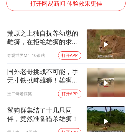
陕西柞水泥石流已致2死 仍有1人失联
打开网易新闻 体验效果更佳
牛群和施拉普纳33年后重逢
上半年国内居民出游人次34.63亿
荒原之上独自抚养幼崽的
刘浩存百花奖开幕式红裙起舞
雌狮，在拒绝雄狮的求偶
“南湖号”盾构机下线
时，竟然被用饥饿来报复
奇观世界Mr
10跟贴
打开APP
店主称换“青海拉面”招牌后生意更好
习近平心系体育强国建设
国外老哥挑战不可能，手
无寸铁挑衅雄狮！雄狮居
然被他打败了！
王二哥老搞笑
打开APP
鬣狗群集结了十几只同
伴，竟然准备猎杀雄狮！