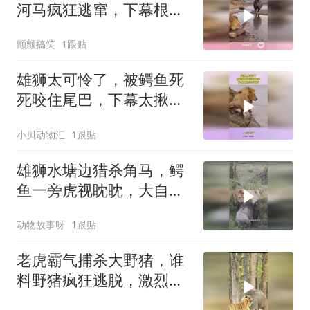
河马疯狂逃窜，下幕根本
不敢看
颤颤搞笑
1跟贴
雄狮太可怜了，被鳄鱼死
死咬住尾巴，下幕太揪心
不敢看
小贝动物汇
1跟贴
雄狮水塘边猎杀角马，鳄
鱼一旁虎视眈眈，大自然
上演激烈角逐
动物故事呀
1跟贴
老虎霸气捕杀大野猪，谁
料野猪疯狂逃脱，激烈对
决谁能笑到最后