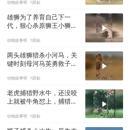
动物故事呀
1跟贴
雄狮为了养育自己下一
代，狠心杀原狮王小狮
子，残酷法则生存之战
动物故事呀
1跟贴
两头雄狮猎杀小河马，关
键时刻母河马英勇救子，
草原惊险一幕上演
动物故事呀
1跟贴
老虎捕猎野水牛，还没咬
上就被牛角怼上，捕猎失
败灰溜溜地跑了
动物故事呀
1跟贴