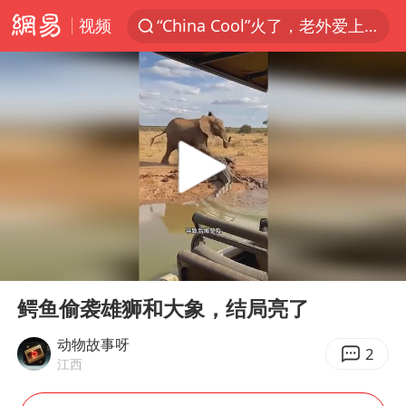
视频
“China Cool”火了，老外爱上中国避暑游
台风白海豚闭眼浙江上海处于危险半圆
四川宜宾市珙县发生3.4级地震
香港宏福苑火灾或由烟头引起
网约车司机充电时猝死保险拒赔
中国父女泰国骑摩托车坠崖1死1伤
周末打虎 宋致远被查
00:00
00:48
白海豚将正面袭击贯穿浙江
Play
Ent
full
浙江台州《告全体市民书》
鳄鱼偷袭雄狮和大象，结局亮了
多个明星演唱会取消
动物故事呀
2
江西
男孩参加珠心算比赛气定神闲