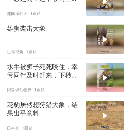
牙缝的！
趣闻乐翻天
1跟贴
雄狮袭击大象
生命视角
1跟贴
水牛被狮子死死咬住，幸
亏同伴及时赶来，下秒雄
狮直接被顶下河
阿哲谈动物界
1跟贴
花豹居然想狩猎大象，结
果出乎意料
氏神光
1跟贴