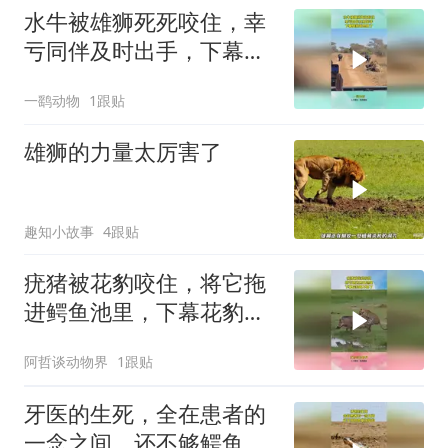
水牛被雄狮死死咬住，幸
亏同伴及时出手，下幕雄
狮跑也晚了
一鹞动物
1跟贴
雄狮的力量太厉害了
趣知小故事
4跟贴
疣猪被花豹咬住，将它拖
进鳄鱼池里，下幕花豹跑
不掉了
阿哲谈动物界
1跟贴
牙医的生死，全在患者的
一念之间，还不够鳄鱼塞