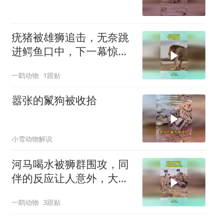
疣猪被雄狮追击，无奈跳
进鳄鱼口中，下一幕惊掉
下巴
一鹞动物
1跟贴
嚣张的鬣狗被收拾
小雪动物解说
河马喝水被狮群围攻，同
伴的反应让人意外，大自
然的食物链太残忍
一鹞动物
3跟贴