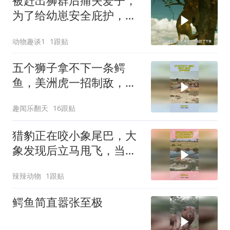
被赶出狮群后痛失爱子，
为了给幼崽安全庇护，狮
子妈妈卑微求和却遭驱
动物趣谈1
1跟贴
赶，看母狮卡丽如何用狩
猎夺回体面
五个狮子拿不下一条鳄
鱼，美洲虎一招制敌，战
力差距很远！
趣闻乐翻天
16跟贴
猎豹正在咬小象尾巴，大
象发现后立马甩飞，当成
鳄鱼的自助餐了
辣辣动物
1跟贴
鳄鱼简直嚣张至极