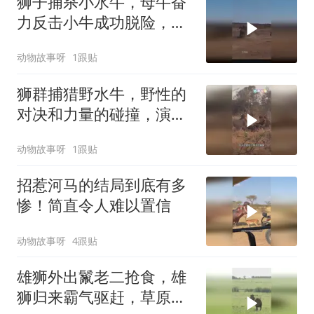
狮子捕杀小水牛，母牛奋
力反击小牛成功脱险，惊
心动魄一幕上演
动物故事呀
1跟贴
狮群捕猎野水牛，野性的
对决和力量的碰撞，演绎
非洲草原残酷一幕
动物故事呀
1跟贴
招惹河马的结局到底有多
惨！简直令人难以置信
动物故事呀
4跟贴
雄狮外出鬣老二抢食，雄
狮归来霸气驱赶，草原上