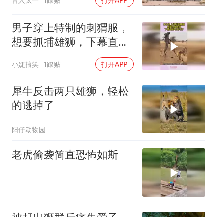
雷人太一
1跟贴
打开APP
男子穿上特制的刺猬服，
想要抓捕雄狮，下幕直接
吓出冷汗
小婕搞笑
1跟贴
打开APP
犀牛反击两只雄狮，轻松
的逃掉了
阳仔动物园
老虎偷袭简直恐怖如斯