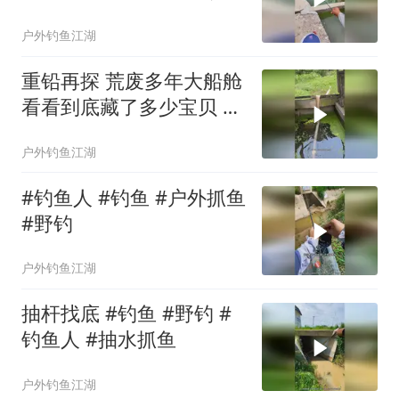
懂#户外钓鱼
户外钓鱼江湖
重铅再探 荒废多年大船舱
看看到底藏了多少宝贝 #
野钓
户外钓鱼江湖
#钓鱼人 #钓鱼 #户外抓鱼
#野钓
户外钓鱼江湖
抽杆找底 #钓鱼 #野钓 #
钓鱼人 #抽水抓鱼
户外钓鱼江湖