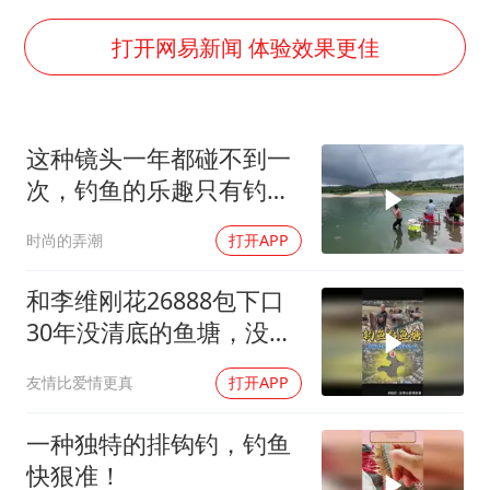
中国“五箭齐发”反制美国
首次证实！“胶球”存在
打开网易新闻 体验效果更佳
东方甄选被判赔偿江小白30万元
奋进开新局 实干挑大梁
这种镜头一年都碰不到一
次，钓鱼的乐趣只有钓鱼
人懂
时尚的弄潮
打开APP
和李维刚花26888包下口
30年没清底的鱼塘，没想
到里面的鱼这么大
友情比爱情更真
打开APP
一种独特的排钩钓，钓鱼
快狠准！