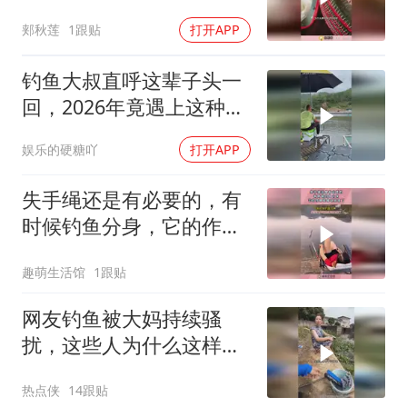
郏秋莲
1跟贴
打开APP
钓鱼大叔直呼这辈子头一
回，2026年竟遇上这种奇
景
娱乐的硬糖吖
打开APP
失手绳还是有必要的，有
时候钓鱼分身，它的作用
就体现出来了！
趣萌生活馆
1跟贴
网友钓鱼被大妈持续骚
扰，这些人为什么这样
啊？
热点侠
14跟贴