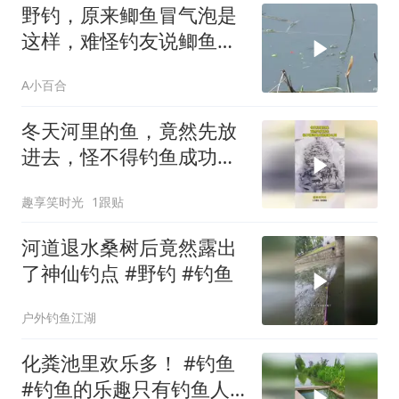
野钓，原来鲫鱼冒气泡是
这样，难怪钓友说鲫鱼冒
气泡是吃口了！
A小百合
冬天河里的鱼，竟然先放
进去，怪不得钓鱼成功率
那么高
趣享笑时光
1跟贴
河道退水桑树后竟然露出
了神仙钓点 #野钓 #钓鱼
户外钓鱼江湖
化粪池里欢乐多！ #钓鱼
#钓鱼的乐趣只有钓鱼人