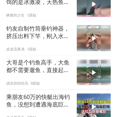
饵的是冰激凌，天热鱼想
来口凉的很正常！
眯眼的少女
1跟贴
钓友自制竹筒垂钓神器，
挤压出料下竿，刚入水就
迎来凶猛咬口！
皮皮流鼻涕
1跟贴
大哥是个钓鱼高手，大鱼
都不需要遛鱼，直接起竿
拽起大鱼！
搞笑的咕咕鸟
9跟贴
乘朋友60万的快艇出海钓
鱼，没想到遭遇海底巨
物，这拉力终身难忘