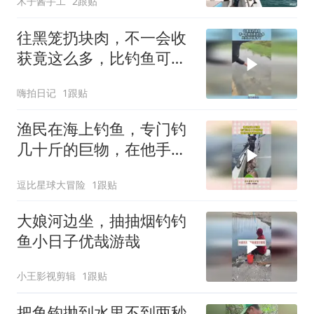
木子酱手工
2跟贴
往黑笼扔块肉，不一会收
获竟这么多，比钓鱼可强
多了！
嗨拍日记
1跟贴
渔民在海上钓鱼，专门钓
几十斤的巨物，在他手里
看着很轻松！
逗比星球大冒险
1跟贴
大娘河边坐，抽抽烟钓钓
鱼小日子优哉游哉
小王影视剪辑
1跟贴
把鱼钩抛到水里不到两秒