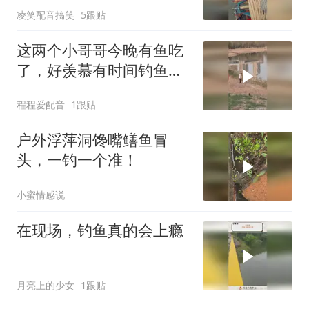
凌笑配音搞笑
5跟贴
这两个小哥哥今晚有鱼吃
了，好羡慕有时间钓鱼的
人！
程程爱配音
1跟贴
户外浮萍洞馋嘴鳝鱼冒
头，一钓一个准！
小蜜情感说
在现场，钓鱼真的会上瘾
月亮上的少女
1跟贴