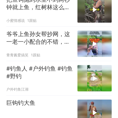
钟就上鱼，红树林这么好
钓鱼的吗
小蜜情感说
1跟贴
爷爷上鱼孙女帮抄网，这
一老一小配合的不错，一
看就不是第一次出来钓
青青酱爱搞笑
1跟贴
鱼！
#钓鱼人 #户外钓鱼 #钓鱼
#野钓
户外钓鱼江湖
巨钩钓大鱼