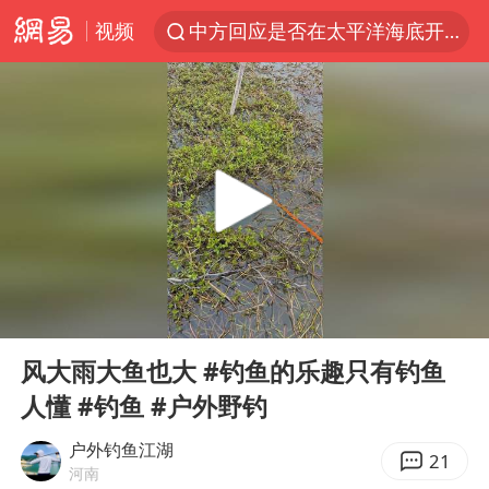
视频
中方回应是否在太平洋海底开采稀土
台风白海豚影响中国已成定局
看守所辅警收受10万获刑1年
U17国足1分钟轰2球
宇树科技发行价格150.80元/股
五粮液渠道价一箱上涨近百元
宇树科技王兴兴身家有望超200亿元
00:00
03:55
吉林一“温度计大楼”读数爆表
Play
Ent
full
我国编制完成新版全月地质图
风大雨大鱼也大 #钓鱼的乐趣只有钓鱼
人懂 #钓鱼 #户外野钓
深圳地面沉降致车辆损坏系谣言
外交部发言人就广岛核爆81周年等答记者问
户外钓鱼江湖
21
河南