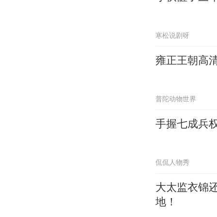
寒松说剧呀
雍正王朝高
普陀动物世界
手握七成兵
侃侃人物秀
大太监衣锦
地！