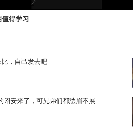
刘浩存百花奖开幕式红裙起舞
因定位纠纷男子将外卖员砍成植物人
明值得学习
媒体：“内容由AI生成”不是免责盾牌
多个明星演唱会取消
上海轮渡全线停航
制冰厂工人旺季能月入一万三
呆比，自己发去吧
人民的健康、体质、幸福一脉相承
想的诏安来了，可兄弟们都愁眉不展