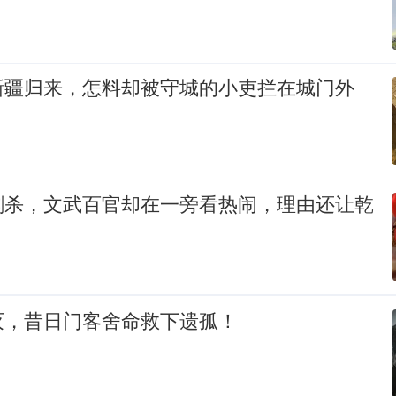
新疆归来，怎料却被守城的小吏拦在城门外
刺杀，文武百官却在一旁看热闹，理由还让乾
灭，昔日门客舍命救下遗孤！