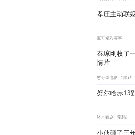
孝庄主动联
宝哥精彩赛事
秦琼刚收了
情片
憨哥哥电影
1跟贴
努尔哈赤13
沐木看剧
6跟贴
小伙砸了三