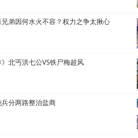
亲兄弟因何水火不容？权力之争太揪心
》北丐洪七公VS铁尸梅超风
尧兵分两路整治盐商