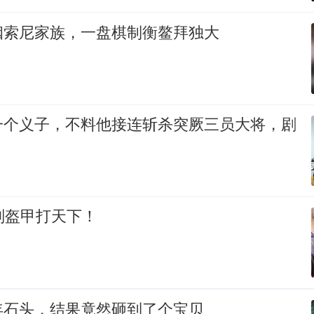
姻索尼家族，一盘棋制衡鳌拜独大
一个义子，不料他接连斩杀突厥三员大将，剧
副盔甲打天下！
年石头，结果竟然砸到了个宝贝