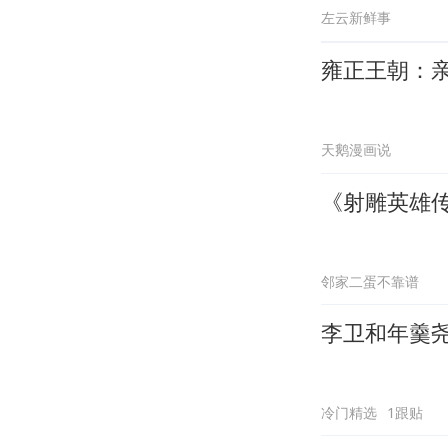
左云新鲜事
雍正王朝：
天鹅漫画说
《射雕英雄传
邻家二蛋不靠谱
李卫和年羹
冷门精选
1跟贴