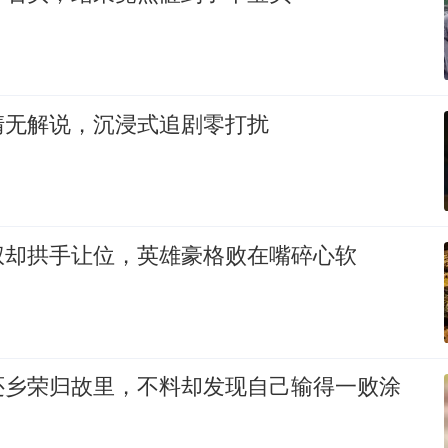
清无解说，沉浸式追剧零打扰
权却拱手让位，英雄豪格败在嘴碎心软
还乡荣归故里，不料却发现自己输得一败涂