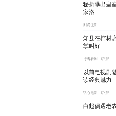
秘折曝出皇
家洛
剧说侃影
知县在棺材
掌叫好
行者看剧
1跟贴
以前电视剧
读经典魅力
话心电影
1跟贴
白起偶遇老