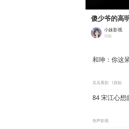
00:00
Play
傻少爷的高
小妹影视
河南
和珅：你这
瓜瓜看剧
1跟贴
84 宋江心
尧声影视