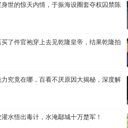
室身世的惊天内情，于振海设圈套夺权囚禁陈
店买了件官袍穿上去见乾隆皇帝，结果乾隆拍
魅力究竟在哪，百看不厌原因大揭秘，深度解
农灌水悟出毒计，水淹鄢城十万楚军！