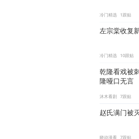
冷门精选
1跟贴
左宗棠收复
冷门精选
10跟贴
乾隆看戏被
隆哑口无言
沐木看剧
7跟贴
赵氏满门被
晓动漫看
7跟贴