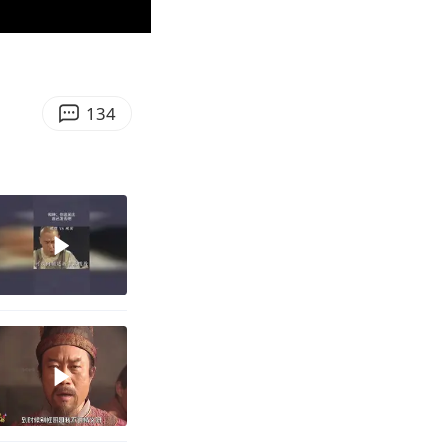
03:22
Enter
fullscreen
134