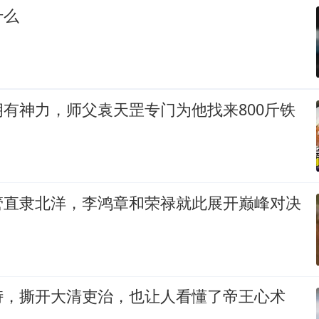
什么
有神力，师父袁天罡专门为他找来800斤铁
管直隶北洋，李鸿章和荣禄就此展开巅峰对决
峙，撕开大清吏治，也让人看懂了帝王心术