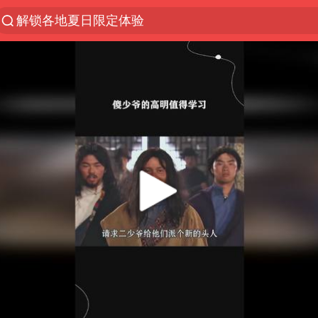
解锁各地夏日限定体验
白海豚将正面袭击贯穿浙江
视频丨中国东方电气集团原党组副书记、董事宋致远
黄金创今年来最大单周涨幅
四川宜宾市珙县发生3.4级地震
女子网购名牌包发现是自己丢的那只
香港宏福苑火灾或由烟头引起
浙江台州《告全体市民书》
女主硬加吻戏短剧已下架
郑丽文：台湾从来没有“独立”过
实时追踪台风白海豚