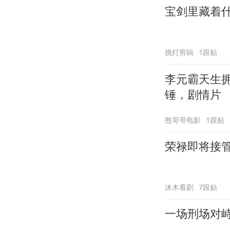
宝剑里藏着
挑灯剪辑
1跟贴
李元霸天生拥
锤，剧情片
憨哥哥电影
1跟贴
荣禄即将接
沐木看剧
7跟贴
一场刑场对