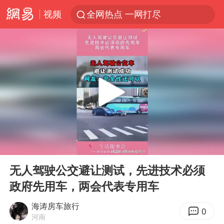
视频
全网热点 一网打尽
00:00
00:10
Play
Ent
full
无人驾驶公交避让测试，先进技术必须
政府先用车，两会代表专用车
海涛房车旅行
0
河南