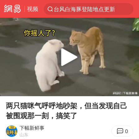
视频
台风白海豚登陆地点更新
以“新”破局 首发经济点亮城市消费活力
台风白海豚进入48小时警戒线
中方回应是否在太平洋海底开采稀土
台风白海豚影响中国已成定局
佛得角门将亮相智利俱乐部主场
看守所辅警收受10万获刑1年
00:00
03:15
多地要求领导干部带头休假
Play
Ent
full
U17国足1分钟轰2球
两只猫咪气呼呼地吵架，但当发现自己
被围观那一刻，搞笑了
宇树科技发行价格150.80元/股
今年已有4位周星驰电影配角去世
下幅新鲜事
0
山东