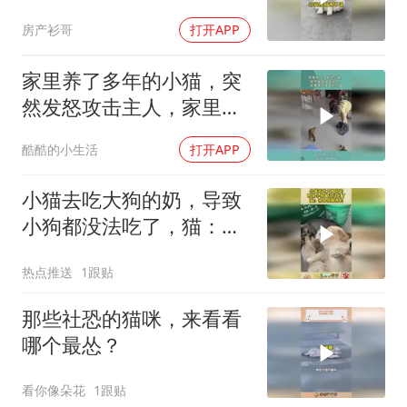
房产衫哥
打开APP
家里养了多年的小猫，突
然发怒攻击主人，家里养
了多年的小猫
酷酷的小生活
打开APP
小猫去吃大狗的奶，导致
小狗都没法吃了，猫：我
是狗娘养的！
热点推送
1跟贴
那些社恐的猫咪，来看看
哪个最怂？
看你像朵花
1跟贴