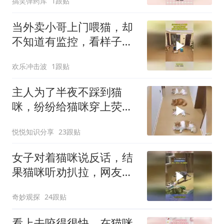
搞笑弹药库
1跟贴
当外卖小哥上门喂猫，却
不知道有监控，看样子是
真喜欢猫咪
欢乐冲击波
1跟贴
主人为了半夜不踩到猫
咪，纷纷给猫咪穿上荧光
衣服那一刻，笑死了
悦悦知识分享
23跟贴
女子对着猫咪说反话，结
果猫咪听劝扒拉，网友：
真扒拉了你又喊救命
奇妙观探
24跟贴
看上去咬得很快，在猫咪