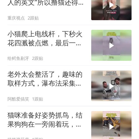
人的英文“所以撸猫还得下
载当地语言包是吧”
重庆视点
2跟贴
小猫爬上电线杆，下秒火
花四溅被点燃，最后一幕
万万没想到
给鳄鱼剔牙
2跟贴
老外太会整活了，趣味的
取样方式，瀑布法采集猫
咪尿液！
阿酷爱搞笑
1跟贴
猫咪准备好姿势抓鸟，结
果狗狗在一旁闹着玩，狐
朋狗友具象化