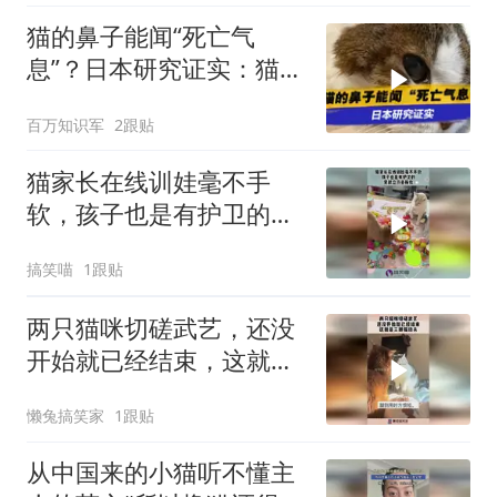
猫的鼻子能闻“死亡气
息”？日本研究证实：猫咪
真的能预感主人离世
百万知识军
2跟贴
猫家长在线训娃毫不手
软，孩子也是有护卫的，
见状立马去报仇！
搞笑喵
1跟贴
两只猫咪切磋武艺，还没
开始就已经结束，这就是
三脚猫功夫！
懒兔搞笑家
1跟贴
从中国来的小猫听不懂主