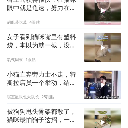
眼中就是龟速，努力在天
赋面前一文不值
胡侃带吃瓜
4跟贴
女子看到猫咪嘴里有塑料
袋，本以为就一截，没想
到越来越长
氧气周末
1跟贴
小猫直奔劳力士不走，特
斯拉店员一个举动，结果
让所有人傻眼
寝室显眼包大队长
25跟贴
被狗狗甩头骨架都散了，
猫咪最怕狗子这招，一甩
直接瘫痪了