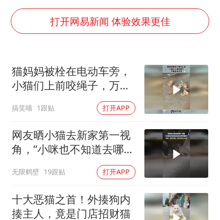
哪吒汽车南宁工厂设备降价20%拍卖
五粮液渠道价一箱上涨近百元
打开网易新闻 体验效果更佳
法国下周开始禁止未经同意的电话营销
泰国一女公务员妆容引争议 本人回应
猫妈妈被栓在电动车旁，
80后女柜员逆袭成4200亿银行副行长
小猫们上前咬绳子，万物
女子利用漏洞0元薅走3000多件家电
皆有灵性！
搞笑喵
1跟贴
打开APP
24小时不关空调 电费会更低吗
奋进开新局 实干挑大梁
网友晒小猫去新家第一视
角，“小咪也不知道去哪
但小咪不害怕”
无限鹤壁
19跟贴
打开APP
十大恶猫之首！外揍狗内
揍主人，竟是门店招财猫