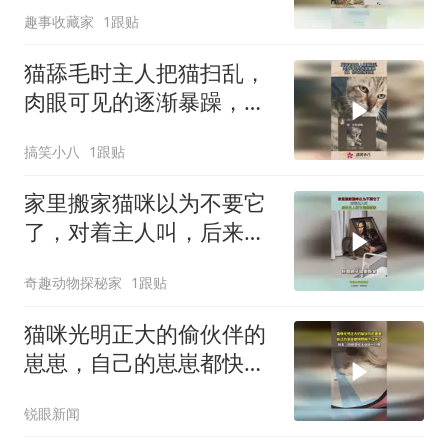
趣事收藏家
1跟贴
猫舔毛时主人把猫扫乱，
肉眼可见的逐渐暴躁，
猫：你吃饱撑的啊！
搞笑小八
1跟贴
家里搬家猫咪以为不要它
了，对着主人叫，后来主
人把它接到新家
奇趣动物探秘家
1跟贴
猫咪光明正大的偷伙伴的
崽崽，自己的崽崽都快照
顾不过来了
锐眼新闻