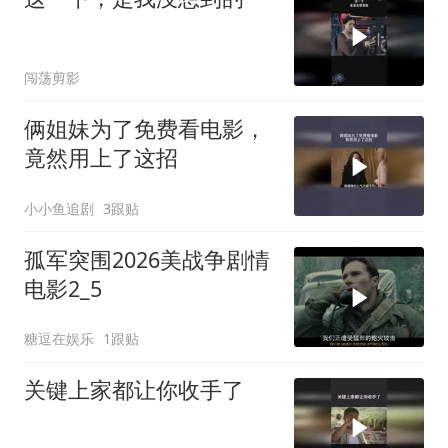
闯荡剪影
俩姐妹为了免费看电影，
竟然用上了这招
小小鱼追剧
3跟贴
孤军突围2026美战争剧情
电影2_5
糖逗在娱乐
1跟贴
关键上家都让你收手了