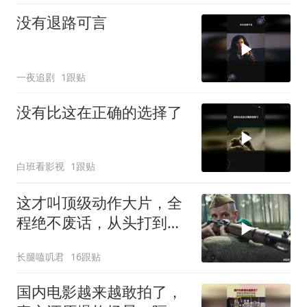
没有退路可言
一夜追剧
1跟贴
没有比这在正确的选择了
白班看影视
1跟贴
这才叫顶级动作大片，全
程绝不废话，从头打到
尾，震撼至极
长腿嗑叽君
16跟贴
国内电影越来越敢拍了，