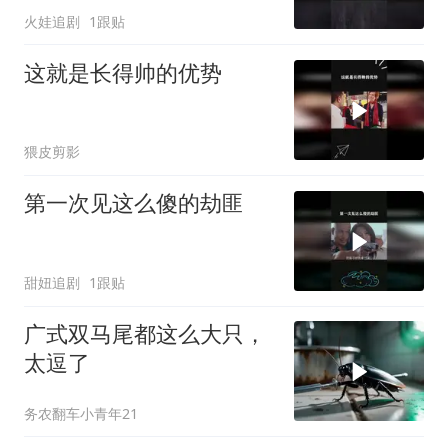
火娃追剧
1跟贴
这就是长得帅的优势
猥皮剪影
第一次见这么傻的劫匪
甜妞追剧
1跟贴
广式双马尾都这么大只，
太逗了
务农翻车小青年21