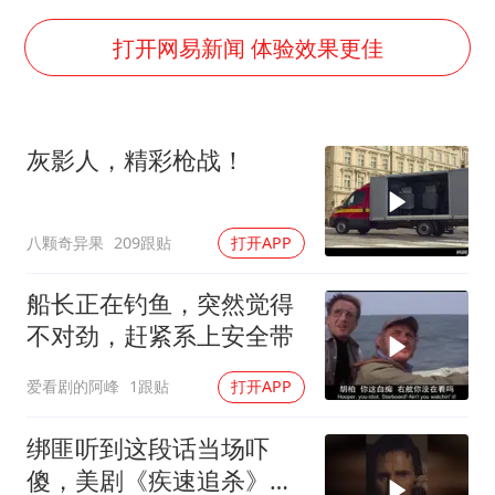
上门女婿出轨女邻居多年被判重婚罪
香港刷新1884年以来最高气温纪录
打开网易新闻 体验效果更佳
新疆一婚礼线上邀请引热议
《龙餐馆》 冲奖
灰影人，精彩枪战！
存款市场为何两极分化
云南一男子胃中取出180颗铁钉
八颗奇异果
209跟贴
打开APP
以军士兵把枪口对准中国记者
总书记点赞的非遗苗绣焕发新生机
船长正在钓鱼，突然觉得
不对劲，赶紧系上安全带
爱看剧的阿峰
1跟贴
打开APP
绑匪听到这段话当场吓
傻，美剧《疾速追杀》名