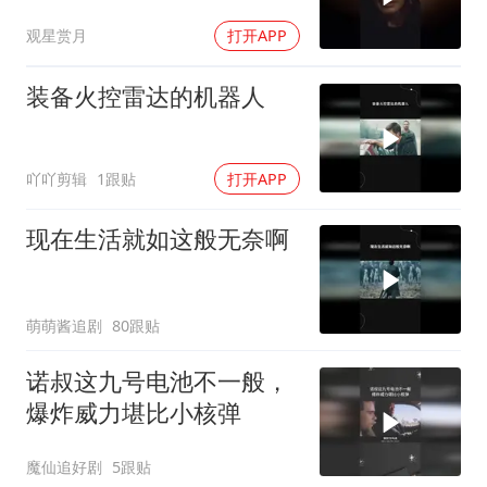
场面
观星赏月
打开APP
装备火控雷达的机器人
吖吖剪辑
1跟贴
打开APP
现在生活就如这般无奈啊
萌萌酱追剧
80跟贴
诺叔这九号电池不一般，
爆炸威力堪比小核弹
魔仙追好剧
5跟贴