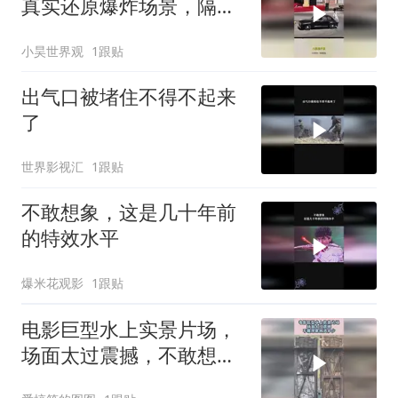
真实还原爆炸场景，隔着
屏幕我都尴尬！
小昊世界观
1跟贴
出气口被堵住不得不起来
了
世界影视汇
1跟贴
不敢想象，这是几十年前
的特效水平
爆米花观影
1跟贴
电影巨型水上实景片场，
场面太过震撼，不敢想象
耗资多少！