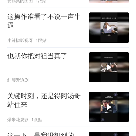
爱搞笑的图图
1跟贴
这操作谁看了不说一声牛
逼
小辣椒影视呀
1跟贴
也就你把对狙当真了
红颜爱追剧
关键时刻，还是得阿汤哥
站住来
爆米花观影
1跟贴
这一下，是我没想到的