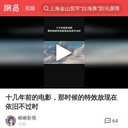
视频
上海金山筑牢“白海豚”防汛屏障
夏日经济乘热而上 消费市场向新而行
白海豚对华东华北影响会大于巴威
于东来回应胖东来近25年老店年底关闭
《披荆斩棘2026》阵容官宣
全球最大级别运输船通过长江大桥
独闯南太行的失联女生最后轨迹已确认
00:00
01:14
上海全力守护市民“菜篮子”
Play
Ent
full
国足U17与阿森纳决赛取消 并列冠军
十几年前的电影，那时候的特效放现在
依旧不过时
白海豚北上或致京津冀暴雨
构建更高水平的全民健身公共服务体系
瞅瞅影视
64
河南