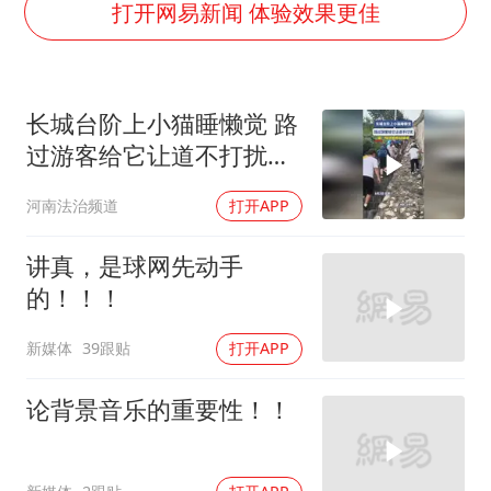
上半年国内居民出游人次34.63亿
打开网易新闻 体验效果更佳
女子被狗舔脚确诊三级暴露 医生回应
泰国校园枪击事件已致8死30余伤
长城台阶上小猫睡懒觉 路
光伏八巨头签署“不低于成本价”倡议
过游客给它让道不打扰
多所幼师院校开设养老专业
猫：咪想躺哪就躺哪
河南法治频道
打开APP
台州《告全体市民书》：非必要不外出
习近平心系体育强国建设
讲真，是球网先动手
的！！！
新媒体
39跟贴
打开APP
论背景音乐的重要性！！