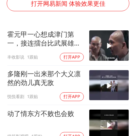
中国女篮70-67险胜尼日利亚女篮
打开网易新闻 体验效果更佳
胡彦斌获《歌手2026》歌王
秋天的第一杯奶茶到底有多火
霍元甲一心想成津门第
38岁演员求职万岁山NPC成功
一，接连擂台比武展雄
国防部：中国军队坚决反制任何闹海挑衅图谋
心，胜负结局引关注
丰收影说
1跟贴
打开APP
我国外贸延续良好增长态势
东航：国内客票提前14天免费退改
多隆刚一出来那个大义凛
夯实基础开新局
然的劲儿真无敌
悦悦看剧
1跟贴
打开APP
动了情东方不败也会败