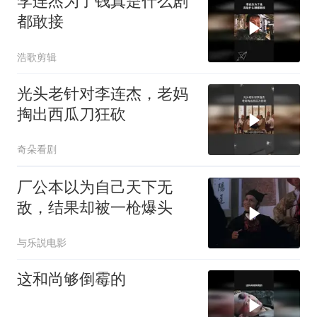
李连杰为了钱真是什么剧
都敢接
浩歌剪辑
光头老针对李连杰，老妈
掏出西瓜刀狂砍
奇朵看剧
厂公本以为自己天下无
敌，结果却被一枪爆头
与乐説电影
这和尚够倒霉的