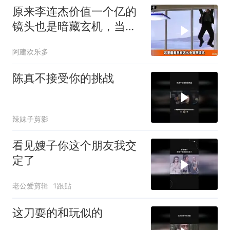
原来李连杰价值一个亿的
镜头也是暗藏玄机，当年
咋没发现呢
阿建欢乐多
陈真不接受你的挑战
辣妹子剪影
看见嫂子你这个朋友我交
定了
老公爱剪辑
1跟贴
这刀耍的和玩似的