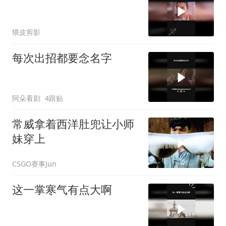
猥皮剪影
每次出招都要念名字
阿朵看剧
4跟贴
常威拿着西洋肚兜让小师
妹穿上
CSGO赛事Jun
这一掌寒气有点大啊