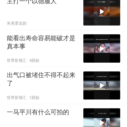
主打一个以德服人
朱熹爱追剧
能看出寿命容易能破才是
真本事
世界影视汇
4跟贴
出气口被堵住不得不起来
了
世界影视汇
1跟贴
一马平川有什么可拍的