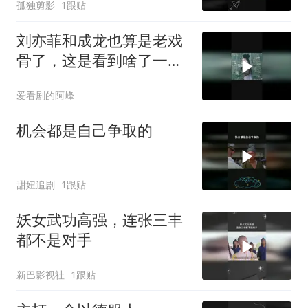
孤独剪影
1跟贴
刘亦菲和成龙也算是老戏
骨了，这是看到啥了一起
笑场
爱看剧的阿峰
机会都是自己争取的
甜妞追剧
1跟贴
妖女武功高强，连张三丰
都不是对手
新巴影视社
1跟贴