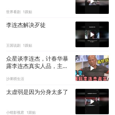
世界看剧
1跟贴
李连杰解决歹徒
王国说剧
1跟贴
众星谈李连杰，计春华暴
露李连杰真实人品，主持
人听完没有说话
沙果唠生活
太虚弱是因为分身太多了
小晴影视君
1跟贴