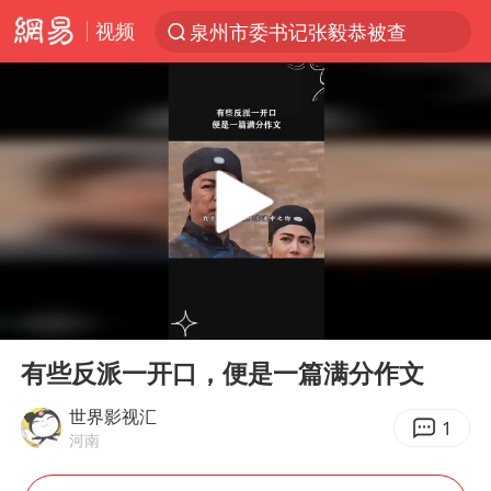
视频
泉州市委书记张毅恭被查
“电影+”如何激发千亿级消费新活力？
沙特土耳其巴基斯坦签署共同防务协议
台风白海豚已进入24小时警戒线
全球首个长时储能一体化产业园量产
U17国足点球大战淘汰河床晋级决赛
四川宜宾市高县4.9级地震致1人死亡
00:00
00:53
上海：台风白海豚或将带来龙卷风
Play
Ent
full
中巨芯：上半年归母净利润1405.77万元
有些反派一开口，便是一篇满分作文
名创优品回应女子吐槽内裤质量差
世界影视汇
1
河南
胜宏科技：股票交易异常波动