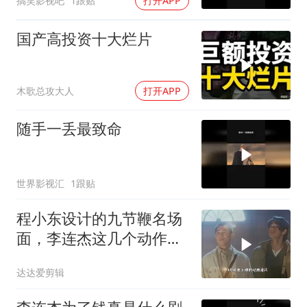
搞笑影视吧
1跟贴
打开APP
国产高投资十大烂片
木歌总攻大人
打开APP
随手一丢最致命
世界影视汇
1跟贴
程小东设计的九节鞭名场
面，李连杰这几个动作，
教科书级别的帅！
达达爱剪辑