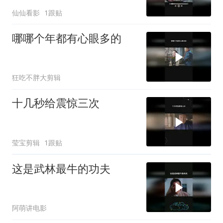
仙仙看影
1跟贴
哪哪个年都有心眼多的
狂吃不胖大剪辑
十几秒给震惊三次
莹宝剪辑
1跟贴
这是武林最牛的功夫
阿萌讲电影