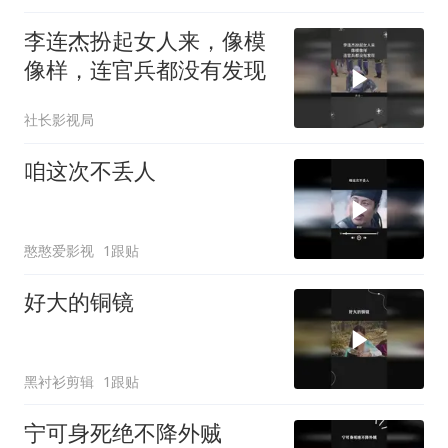
李连杰扮起女人来，像模
像样，连官兵都没有发现
社长影视局
咱这次不丢人
憨憨爱影视
1跟贴
好大的铜镜
黑衬衫剪辑
1跟贴
宁可身死绝不降外贼