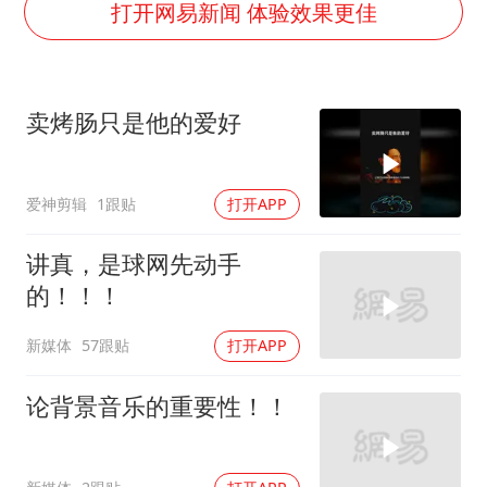
伯克希尔净买入约200亿美元股票
打开网易新闻 体验效果更佳
上交绝杀清华 姚明笑出表情包
曝美下令调查弹药库存信息遭泄露事件
卖烤肠只是他的爱好
白海豚在海上打了个结
以军士兵把枪口对准中国记者
爱神剪辑
1跟贴
打开APP
构建更高水平的全民健身公共服务体系
讲真，是球网先动手
的！！！
新媒体
57跟贴
打开APP
论背景音乐的重要性！！