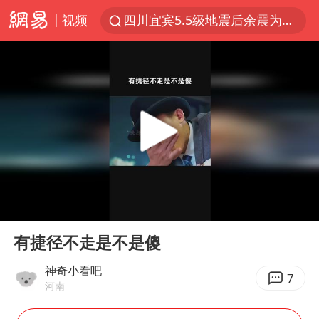
视频
四川宜宾5.5级地震后余震为何不断
白海豚5次眼壁置换
上海轨交全网络地面高架区段限速运行
王艺迪无缘横滨赛决赛
2026年7月份居民消费价格同比上涨0.5%
武契奇会见泽连斯基有何意图
“伊斯兰版北约”出现
00:00
00:30
台铃电动车仅骑一年就断电趴窝
Play
Ent
full
上海大部迎大暴雨
有捷径不走是不是傻
方桃子代言广告视频已下架
神奇小看吧
7
河南
浙江海域将现5到8米巨浪到狂浪