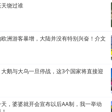
苍天饶过谁
的欧洲游客暴增，大陆并没有特别兴奋！介文
！大鹅与大乌一旦停战，这3个国家将直接迎
一天，婆婆就开会宣布以后AA制，我一举动
眼！