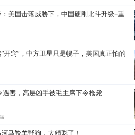
锋：美国击落威胁下，中国硬刚北斗升级+重
“开窍”，中方卫星只是幌子，美国真正怕的
司令遇害，高层凶手被毛主席下令枪毙
福
马河马羚羊野狗，太精彩了！