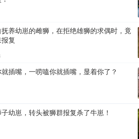
自抚养幼崽的雌狮，在拒绝雄狮的求偶时，竟
来报复
贴
你就插嘴，一唠嗑你就插嘴，显着你了？
狮子幼崽，转头被狮群报复杀了牛崽！