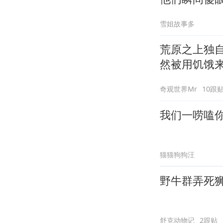
雪姐故事多
荒原之上独
然被用饥饿
奇观世界Mr
10跟
我们一唠嗑
猫猫狗狗汪
野牛群弄死
舒克动物记
2跟贴