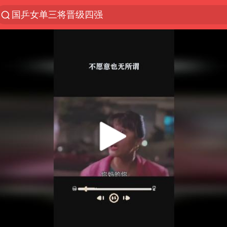
光影经济撬动暑期消费新蓝海
马克·艾伦退出斯诺克中国公开赛
新疆优化调整景区内自驾服务费
上四休三，但降薪1000元，你接受吗？
央视新主播李秋莹孙亚鹏亮相
情侣平潭拍日出坠崖1死1伤
梁家辉：到内地拍戏不是北上是回归
全民健身事业高质量发展
台当局重金为“台独”织“皇帝新衣”
几元成本的AI广告导致千万市值蒸发
老挝国会主席赛宋蓬逝世