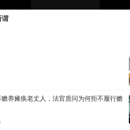
白海豚将正面袭击贯穿浙江
酒店回应车内过夜被收150元
所谓
杭州全市有序停课
商场现钱学森巨幅海报 负责人回应
36岁男演员成景区NPC后人气爆棚
夏日经济乘“热”而上 消费市场向“新”而行
乐享全民健身 共筑健康中国
不赡养瘫痪老丈人，法官质问为何拒不履行赡
贴