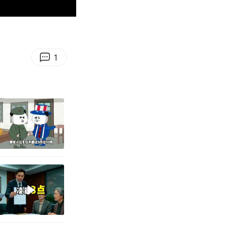
00:12
Enter
fullscreen
1