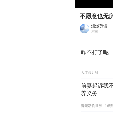
00:00
Play
不愿意也无
烟燃剪辑
河南
咋不打了呢
天才设计师
前妻起诉我
养义务
普陀动物世界
1跟