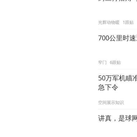
光辉动物暖
1跟贴
700公里时
窄门
6跟贴
50万军机
急下令
空间展示知识
讲真，是球