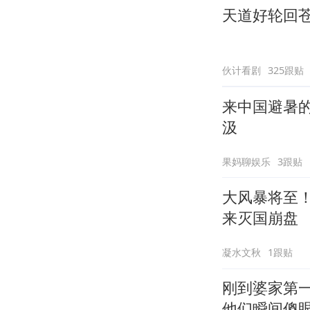
天道好轮回
伙计看剧
325跟贴
来中国避暑
汲
果妈聊娱乐
3跟贴
大风暴将至
来灭国崩盘
凝水文秋
1跟贴
刚到婆家第
他们瞬间傻