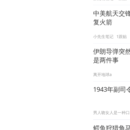
中美航天交
复火箭
小先生笔记
1跟贴
伊朗导弹突然
是两件事
离开地球a
1943年副
男人吻女人是一种口
鳄鱼狩猎角